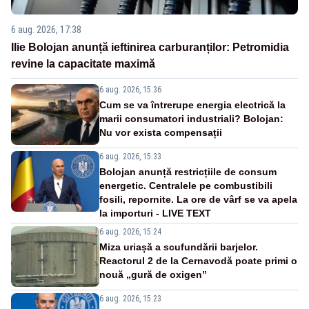
6 aug. 2026, 17:38
Ilie Bolojan anunță ieftinirea carburanților: Petromidia
revine la capacitate maximă
6 aug. 2026, 15:36
Cum se va întrerupe energia electrică la
marii consumatori industriali? Bolojan:
Nu vor exista compensații
6 aug. 2026, 15:33
Bolojan anunță restricțiile de consum
energetic. Centralele pe combustibili
fosili, repornite. La ore de vârf se va apela
la importuri - LIVE TEXT
6 aug. 2026, 15:24
Miza uriașă a scufundării barjelor.
Reactorul 2 de la Cernavodă poate primi o
nouă „gură de oxigen”
6 aug. 2026, 15:23