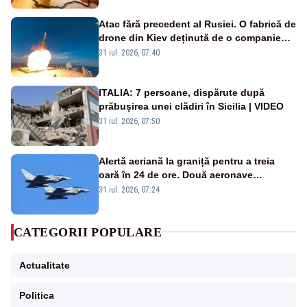
Atac fără precedent al Rusiei. O fabrică de
drone din Kiev deținută de o companie
americană, distrusă de o rachetă
31 iul. 2026, 07:40
rusească
ITALIA: 7 persoane, dispărute după
prăbușirea unei clădiri în Sicilia | VIDEO
31 iul. 2026, 07:50
Alertă aeriană la graniță pentru a treia
oară în 24 de ore. Două aeronave
Eurofighter britanice au fost ridicate de la
31 iul. 2026, 07:24
sol
CATEGORII POPULARE
Actualitate
Politica