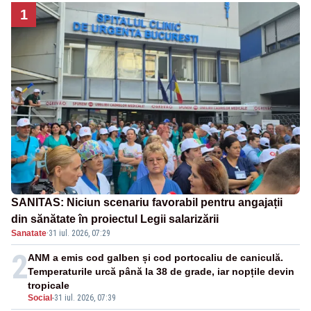
1
SANITAS: Niciun scenariu favorabil pentru angajații
din sănătate în proiectul Legii salarizării
Sanatate
·
31 iul. 2026, 07:29
2
ANM a emis cod galben și cod portocaliu de caniculă.
Temperaturile urcă până la 38 de grade, iar nopțile devin
tropicale
Social
-
31 iul. 2026, 07:39