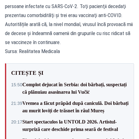
persoane infectate cu SARS-CoV-2. Toţi pacienţii decedaţi
prezentau comorbidităţi şi trei erau vaccinaţi anti-COVID.
Autoritățile arată că, la nivel mondial, virusul încă provoacă mii
de decese și îndeamnă oamenii din grupurile cu risc ridicat să
se vaccineze în continuare.
Sursa: Realitatea Medicala
CITEȘTE ȘI
Complot dejucat în Serbia: doi bărbați, suspectați
15:50
că plănuiau asasinarea lui Vučić
Vremea a făcut prăpăd după caniculă. Doi bărbați
21:39
au murit loviți de trăsnet în râul Mureș
Start spectaculos la UNTOLD 2026. Artistul-
20:17
surpriză care deschide prima seară de festival