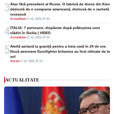
3
Atac fără precedent al Rusiei. O fabrică de drone din Kiev
deținută de o companie americană, distrusă de o rachetă
rusească
Actualitate
-
31 iul. 2026, 07:40
4
ITALIA: 7 persoane, dispărute după prăbușirea unei
clădiri în Sicilia | VIDEO
Actualitate
-
31 iul. 2026, 07:50
5
Alertă aeriană la graniță pentru a treia oară în 24 de ore.
Două aeronave Eurofighter britanice au fost ridicate de la
sol
Social
-
31 iul. 2026, 07:24
ACTUALITATE