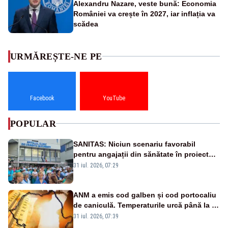
Alexandru Nazare, veste bună: Economia
României va crește în 2027, iar inflația va
scădea
URMĂREȘTE-NE PE
Facebook
YouTube
POPULAR
SANITAS: Niciun scenariu favorabil
pentru angajații din sănătate în proiectul
Legii salarizării
31 iul. 2026, 07:29
ANM a emis cod galben și cod portocaliu
de caniculă. Temperaturile urcă până la 38
de grade, iar nopțile devin tropicale
31 iul. 2026, 07:39