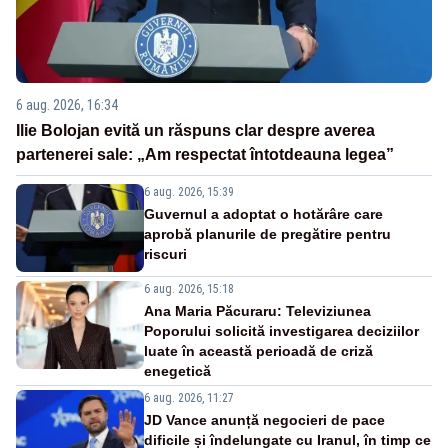
6 aug. 2026, 16:34
Ilie Bolojan evită un răspuns clar despre averea
partenerei sale: „Am respectat întotdeauna legea”
6 aug. 2026, 15:39
Guvernul a adoptat o hotărâre care
aprobă planurile de pregătire pentru
riscuri
6 aug. 2026, 15:18
Ana Maria Păcuraru: Televiziunea
Poporului solicită investigarea deciziilor
luate în această perioadă de criză
enegetică
6 aug. 2026, 11:27
JD Vance anunță negocieri de pace
dificile și îndelungate cu Iranul, în timp ce