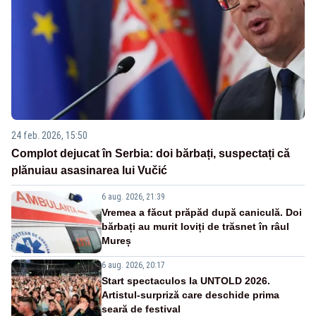
24 feb. 2026, 15:50
Complot dejucat în Serbia: doi bărbați, suspectați că
plănuiau asasinarea lui Vučić
6 aug. 2026, 21:39
Vremea a făcut prăpăd după caniculă. Doi
bărbați au murit loviți de trăsnet în râul
Mureș
6 aug. 2026, 20:17
Start spectaculos la UNTOLD 2026.
Artistul-surpriză care deschide prima
seară de festival