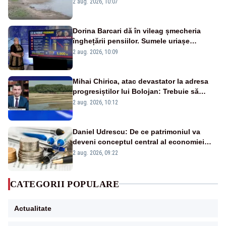
va detona o stâncă și va devia apa
2 aug. 2026, 10:07
fluviului - IMAGINI AERIENE
Dorina Barcari dă în vileag șmecheria
înghețării pensiilor. Sumele uriașe
pierdute de fiecare român
2 aug. 2026, 10:09
Mihai Chirica, atac devastator la adresa
progresiștilor lui Bolojan: Trebuie să
protejăm și natura, dar nu șținem omaneii
2 aug. 2026, 10:12
în stare permanentă de alertă
Daniel Udrescu: De ce patrimoniul va
deveni conceptul central al economiei
viitoare?
2 aug. 2026, 09:22
CATEGORII POPULARE
Actualitate