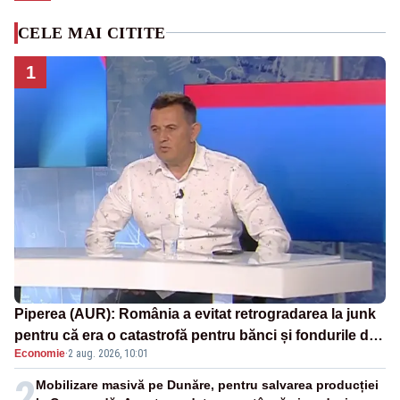
CELE MAI CITITE
1
Piperea (AUR): România a evitat retrogradarea la junk
pentru că era o catastrofă pentru bănci și fondurile de
Economie
·
2 aug. 2026, 10:01
pensii
2
Mobilizare masivă pe Dunăre, pentru salvarea producției