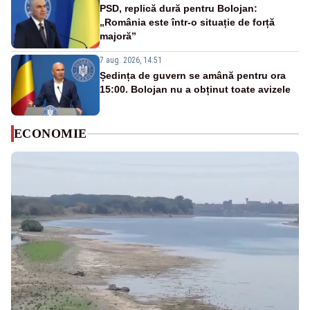
PSD, replică dură pentru Bolojan:
„România este într-o situație de forță
majoră”
7 aug. 2026, 14:51
Ședința de guvern se amână pentru ora
15:00. Bolojan nu a obținut toate avizele
ECONOMIE