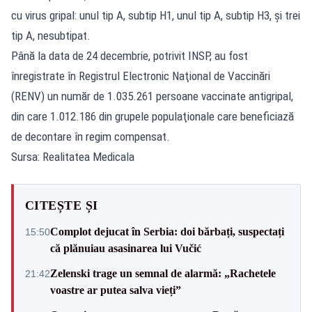
cu virus gripal: unul tip A, subtip H1, unul tip A, subtip H3, şi trei
tip A, nesubtipat.
Până la data de 24 decembrie, potrivit INSP, au fost
înregistrate în Registrul Electronic Naţional de Vaccinări
(RENV) un număr de 1.035.261 persoane vaccinate antigripal,
din care 1.012.186 din grupele populaţionale care beneficiază
de decontare în regim compensat.
Sursa: Realitatea Medicala
CITEȘTE ȘI
Complot dejucat în Serbia: doi bărbați, suspectați
15:50
că plănuiau asasinarea lui Vučić
Zelenski trage un semnal de alarmă: „Rachetele
21:42
voastre ar putea salva vieți”