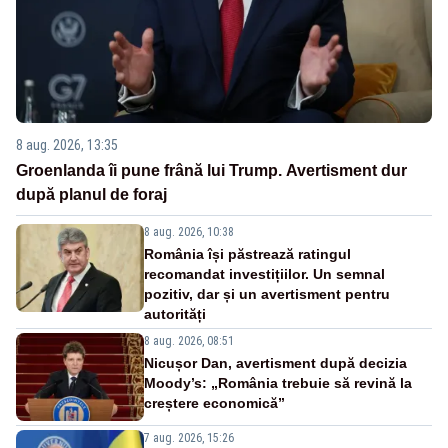
8 aug. 2026, 13:35
Groenlanda îi pune frână lui Trump. Avertisment dur
după planul de foraj
8 aug. 2026, 10:38
România își păstrează ratingul
recomandat investițiilor. Un semnal
pozitiv, dar și un avertisment pentru
autorități
8 aug. 2026, 08:51
Nicușor Dan, avertisment după decizia
Moody’s: „România trebuie să revină la
creștere economică”
7 aug. 2026, 15:26