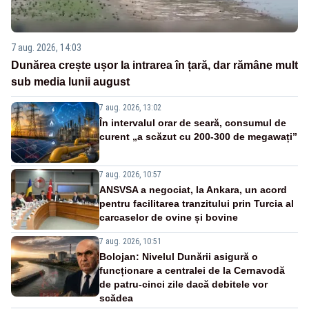
7 aug. 2026, 14:03
Dunărea crește ușor la intrarea în țară, dar rămâne mult
sub media lunii august
7 aug. 2026, 13:02
În intervalul orar de seară, consumul de
curent „a scăzut cu 200-300 de megawați”
7 aug. 2026, 10:57
ANSVSA a negociat, la Ankara, un acord
pentru facilitarea tranzitului prin Turcia al
carcaselor de ovine și bovine
7 aug. 2026, 10:51
Bolojan: Nivelul Dunării asigură o
funcționare a centralei de la Cernavodă
de patru-cinci zile dacă debitele vor
scădea