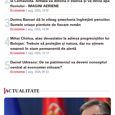
la Cernavodă. Armata va detona o stâncă și va devia apa
fluviului - IMAGINI AERIENE
Economie
-
2 aug. 2026, 10:07
3
Dorina Barcari dă în vileag șmecheria înghețării pensiilor.
Sumele uriașe pierdute de fiecare român
Economie
-
2 aug. 2026, 10:09
4
Mihai Chirica, atac devastator la adresa progresiștilor lui
Bolojan: Trebuie să protejăm și natura, dar nu șținem
omaneii în stare permanentă de alertă
Economie
-
2 aug. 2026, 10:12
5
Daniel Udrescu: De ce patrimoniul va deveni conceptul
central al economiei viitoare?
Economie
-
2 aug. 2026, 09:22
ACTUALITATE