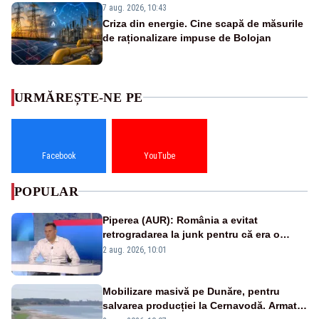
7 aug. 2026, 10:43
Criza din energie. Cine scapă de măsurile
de raționalizare impuse de Bolojan
URMĂREȘTE-NE PE
Facebook
YouTube
POPULAR
Piperea (AUR): România a evitat
retrogradarea la junk pentru că era o
catastrofă pentru bănci și fondurile de
2 aug. 2026, 10:01
pensii
Mobilizare masivă pe Dunăre, pentru
salvarea producției la Cernavodă. Armata