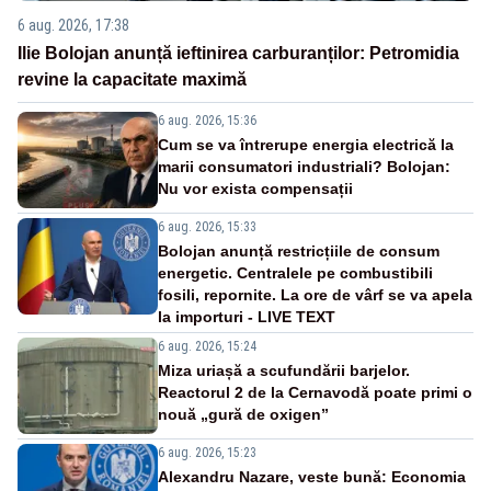
6 aug. 2026, 17:38
Ilie Bolojan anunță ieftinirea carburanților: Petromidia
revine la capacitate maximă
6 aug. 2026, 15:36
Cum se va întrerupe energia electrică la
marii consumatori industriali? Bolojan:
Nu vor exista compensații
6 aug. 2026, 15:33
Bolojan anunță restricțiile de consum
energetic. Centralele pe combustibili
fosili, repornite. La ore de vârf se va apela
la importuri - LIVE TEXT
6 aug. 2026, 15:24
Miza uriașă a scufundării barjelor.
Reactorul 2 de la Cernavodă poate primi o
nouă „gură de oxigen”
6 aug. 2026, 15:23
Alexandru Nazare, veste bună: Economia