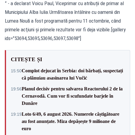
” - a declarat Voicu Paul, Viceprimar cu atribuții de primar al
Municipiului Alba Iulia.Următoarea întâlnire cu oamenii din
Lumea Nouă a fost programată pentru 11 octombrie, când
primele acţiuni şi primele rezultate vor fi deja vizibile.[gallery
ids="53694,53695,53696,53697,53698"]
CITEȘTE ȘI
Complot dejucat în Serbia: doi bărbați, suspectați
15:50
că plănuiau asasinarea lui Vučić
Planul decisiv pentru salvarea Reactorului 2 de la
19:56
Cernavodă. Cum vor fi scufundate barjele în
Dunăre
Loto 6/49, 6 august 2026. Numerele câștigătoare
19:19
au fost anunțate. Miza depășește 9 milioane de
euro