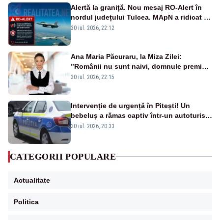
Alertă la graniță. Nou mesaj RO-Alert în
nordul județului Tulcea. MApN a ridicat de
la sol două avioane F-16
30 iul. 2026, 22:12
Ana Maria Păcuraru, la Miza Zilei:
”Românii nu sunt naivi, domnule premier
Bolojan”
30 iul. 2026, 22:15
Intervenție de urgență în Pitești! Un
bebeluș a rămas captiv într-un autoturism
din cauza unei defecțiuni
30 iul. 2026, 20:33
CATEGORII POPULARE
Actualitate
Politica