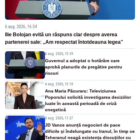
6 aug. 2026, 16:34
Ilie Bolojan evită un răspuns clar despre averea
partenerei sale: „Am respectat întotdeauna legea”
6 aug. 2026, 15:39
Guvernul a adoptat o hotărâre care
aprobă planurile de pregătire pentru
riscuri
6 aug. 2026, 15:18
Ana Maria Păcuraru: Televiziunea
Poporului solicită investigarea deciziilor
luate în această perioadă de criză
enegetică
6 aug. 2026, 11:27
JD Vance anunță negocieri de pace
dificile și îndelungate cu Iranul, în timp ce
Teheranul neagă existența discuțiilor cu