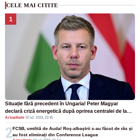
CELE MAI CITITE
1
Situație fără precedent în Ungaria! Peter Magyar
declară criză energetică după oprirea centralei de la
Actualitate
·
30 iul. 2026, 20:45
Paks
2
FCSB, umilită de Auda! Roș-albaștrii s-au făcut de râs și
au fost eliminați din Conference League