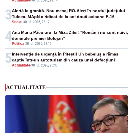
Actualitate
-
30 iul. 2026, 21:14
3
Alertă la graniță. Nou mesaj RO-Alert în nordul județului
Tulcea. MApN a ridicat de la sol două avioane F-16
Social
-
30 iul. 2026, 22:12
4
Ana Maria Păcuraru, la Miza Zilei: ”Românii nu sunt naivi,
domnule premier Bolojan”
Politica
-
30 iul. 2026, 22:15
5
Intervenție de urgență în Pitești! Un bebeluș a rămas
captiv într-un autoturism din cauza unei defecțiuni
Actualitate
-
30 iul. 2026, 20:33
ACTUALITATE