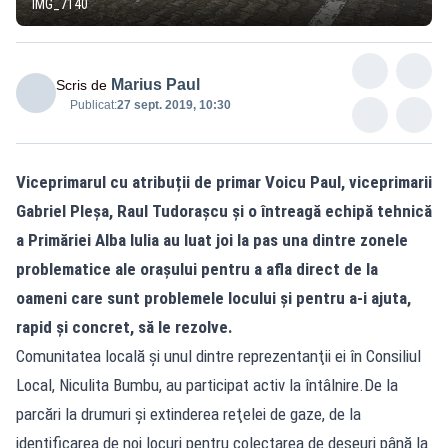
IMG_7140
Marius Paul
Scris de
Publicat:
27 sept. 2019, 10:30
Viceprimarul cu atribuții de primar Voicu Paul, viceprimarii
Gabriel Pleşa, Raul Tudorașcu şi o întreagă echipă tehnică
a Primăriei Alba Iulia au luat joi la pas una dintre zonele
problematice ale oraşului pentru a afla direct de la
oameni care sunt problemele locului şi pentru a-i ajuta,
rapid şi concret, să le rezolve.
Comunitatea locală şi unul dintre reprezentanţii ei în Consiliul
Local, Niculita Bumbu, au participat activ la întâlnire.De la
parcări la drumuri şi extinderea reţelei de gaze, de la
identificarea de noi locuri pentru colectarea de deşeuri până la