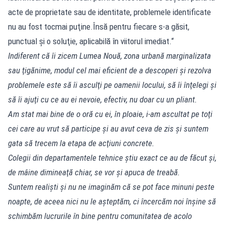
acte de proprietate sau de identitate, problemele identificate
nu au fost tocmai puţine.Însă pentru fiecare s-a găsit,
punctual şi o soluţie, aplicabilă în viitorul imediat.“
Indiferent că îi zicem Lumea Nouă, zona urbană marginalizata
sau ţigănime, modul cel mai eficient de a descoperi şi rezolva
problemele este să îi asculţi pe oamenii locului, să îi înţelegi şi
să îi ajuţi cu ce au ei nevoie, efectiv, nu doar cu un pliant.
Am stat mai bine de o oră cu ei, în ploaie, i-am ascultat pe toţi
cei care au vrut să participe şi au avut ceva de zis şi suntem
gata să trecem la etapa de acţiuni concrete.
Colegii din departamentele tehnice ştiu exact ce au de făcut şi,
de mâine dimineaţă chiar, se vor şi apuca de treabă.
Suntem realişti şi nu ne imaginăm că se pot face minuni peste
noapte, de aceea nici nu le aşteptăm, ci încercăm noi înşine să
schimbăm lucrurile în bine pentru comunitatea de acolo