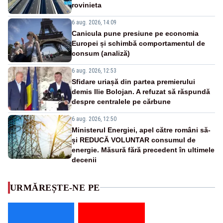
rovinieta
6 aug. 2026, 14:09
Canicula pune presiune pe economia
Europei și schimbă comportamentul de
consum (analiză)
6 aug. 2026, 12:53
Sfidare uriașă din partea premierului
demis Ilie Bolojan. A refuzat să răspundă
despre centralele pe cărbune
6 aug. 2026, 12:50
Ministerul Energiei, apel către români să-
și REDUCĂ VOLUNTAR consumul de
energie. Măsură fără precedent în ultimele
decenii
URMĂREȘTE-NE PE