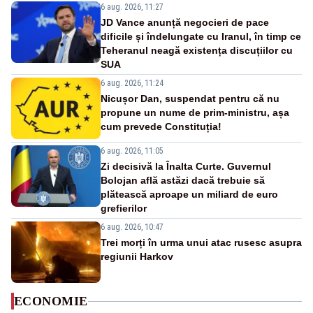
6 aug. 2026, 11:27
JD Vance anunță negocieri de pace
dificile și îndelungate cu Iranul, în timp ce
Teheranul neagă existența discuțiilor cu
SUA
6 aug. 2026, 11:24
Nicușor Dan, suspendat pentru că nu
propune un nume de prim-ministru, așa
cum prevede Constituția!
6 aug. 2026, 11:05
Zi decisivă la Înalta Curte. Guvernul
Bolojan află astăzi dacă trebuie să
plătească aproape un miliard de euro
grefierilor
6 aug. 2026, 10:47
Trei morți în urma unui atac rusesc asupra
regiunii Harkov
ECONOMIE