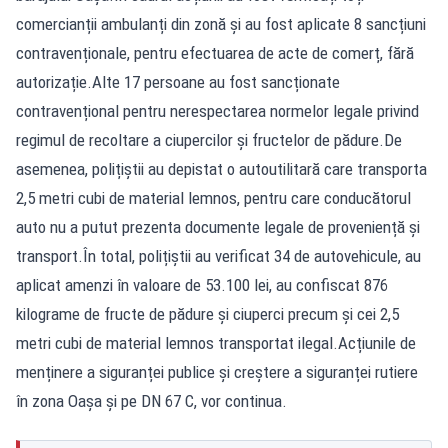
comercianții ambulanți din zonă și au fost aplicate 8 sancțiuni
contravenționale, pentru efectuarea de acte de comerț, fără
autorizație.Alte 17 persoane au fost sancționate
contravențional pentru nerespectarea normelor legale privind
regimul de recoltare a ciupercilor și fructelor de pădure.De
asemenea, polițiștii au depistat o autoutilitară care transporta
2,5 metri cubi de material lemnos, pentru care conducătorul
auto nu a putut prezenta documente legale de proveniență și
transport.În total, polițiștii au verificat 34 de autovehicule, au
aplicat amenzi în valoare de 53.100 lei, au confiscat 876
kilograme de fructe de pădure și ciuperci precum și cei 2,5
metri cubi de material lemnos transportat ilegal.Acțiunile de
menținere a siguranței publice și creștere a siguranței rutiere
în zona Oașa și pe DN 67 C, vor continua.