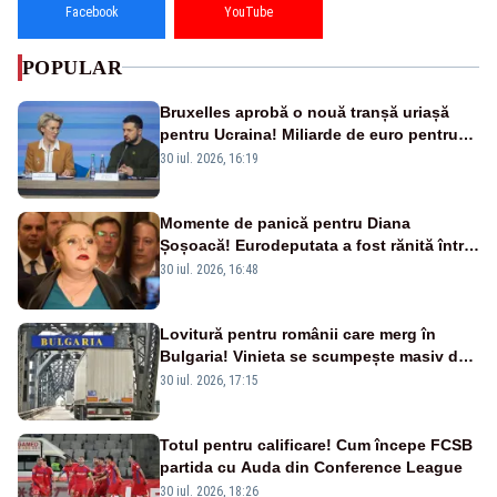
Facebook
YouTube
POPULAR
Bruxelles aprobă o nouă tranșă uriașă
pentru Ucraina! Miliarde de euro pentru
armament și apărare
30 iul. 2026, 16:19
Momente de panică pentru Diana
Șoșoacă! Eurodeputata a fost rănită într-
un accident rutier
30 iul. 2026, 16:48
Lovitură pentru românii care merg în
Bulgaria! Vinieta se scumpește masiv de
la 1 august
30 iul. 2026, 17:15
Totul pentru calificare! Cum începe FCSB
partida cu Auda din Conference League
30 iul. 2026, 18:26