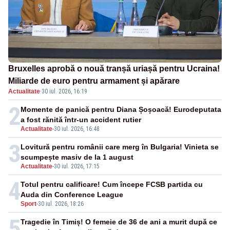
Bruxelles aprobă o nouă tranșă uriașă pentru Ucraina!
Miliarde de euro pentru armament și apărare
Actualitate
·
30 iul. 2026, 16:19
2
Momente de panică pentru Diana Șoșoacă! Eurodeputata
a fost rănită într-un accident rutier
Actualitate
-
30 iul. 2026, 16:48
3
Lovitură pentru românii care merg în Bulgaria! Vinieta se
scumpește masiv de la 1 august
Actualitate
-
30 iul. 2026, 17:15
4
Totul pentru calificare! Cum începe FCSB partida cu
Auda din Conference League
Sport
-
30 iul. 2026, 18:26
5
Tragedie în Timiș! O femeie de 36 de ani a murit după ce