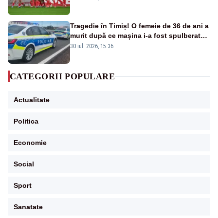
Tragedie în Timiș! O femeie de 36 de ani a
murit după ce mașina i-a fost spulberată
de tren
30 iul. 2026, 15:36
CATEGORII POPULARE
Actualitate
Politica
Economie
Social
Sport
Sanatate