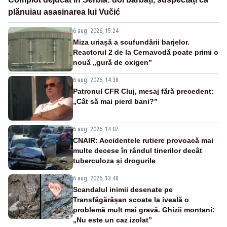
plănuiau asasinarea lui Vučić
6 aug. 2026, 15:24
Miza uriașă a scufundării barjelor.
Reactorul 2 de la Cernavodă poate primi o
nouă „gură de oxigen”
6 aug. 2026, 14:38
Patronul CFR Cluj, mesaj fără precedent:
„Cât să mai pierd bani?”
6 aug. 2026, 14:07
CNAIR: Accidentele rutiere provoacă mai
multe decese în rândul tinerilor decât
tuberculoza și drogurile
6 aug. 2026, 13:48
Scandalul inimii desenate pe
Transfăgărășan scoate la iveală o
problemă mult mai gravă. Ghizii montani:
„Nu este un caz izolat”