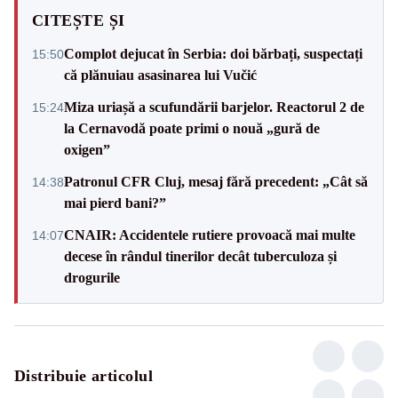
CITEȘTE ȘI
Complot dejucat în Serbia: doi bărbați, suspectați
15:50
că plănuiau asasinarea lui Vučić
Miza uriașă a scufundării barjelor. Reactorul 2 de
15:24
la Cernavodă poate primi o nouă „gură de
oxigen”
Patronul CFR Cluj, mesaj fără precedent: „Cât să
14:38
mai pierd bani?”
CNAIR: Accidentele rutiere provoacă mai multe
14:07
decese în rândul tinerilor decât tuberculoza și
drogurile
Distribuie articolul