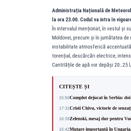
Administrația Națională de Meteorol
la ora 23.00. Codul va intra în vigoar
În intervalul menționat, în vestul și s
Moldovei, precum și în jumătatea de n
instabilitate atmosferică accentuată
torențial, descărcări electrice, intensi
Cantitățile de apă vor depăși 20…25 l
CITEȘTE ȘI
Complot dejucat în Serbia: doi 
15:50
Cristi Chivu, victorie de senzaț
17:31
Zelenski, mesaj dur pentru Vuč
16:39
Mutare importantă în Ungaria. 
15:42