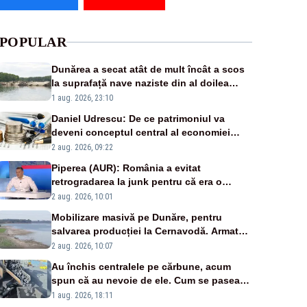
POPULAR
Dunărea a secat atât de mult încât a scos
la suprafață nave naziste din al doilea
război mondial
1 aug. 2026, 23:10
Daniel Udrescu: De ce patrimoniul va
deveni conceptul central al economiei
viitoare?
2 aug. 2026, 09:22
Piperea (AUR): România a evitat
retrogradarea la junk pentru că era o
catastrofă pentru bănci și fondurile de
2 aug. 2026, 10:01
pensii
Mobilizare masivă pe Dunăre, pentru
salvarea producției la Cernavodă. Armata
va detona o stâncă și va devia apa
2 aug. 2026, 10:07
fluviului - IMAGINI AERIENE
Au închis centralele pe cărbune, acum
spun că au nevoie de ele. Cum se pasează
vina în plină criză energetică
1 aug. 2026, 18:11