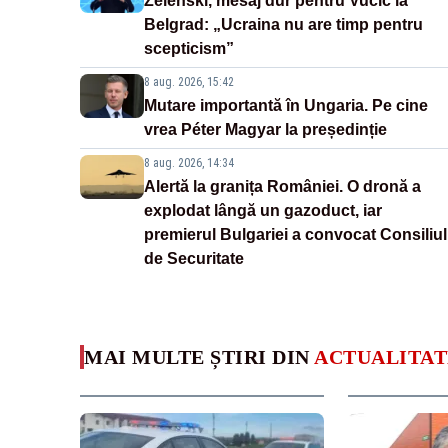
Zelenski, mesaj dur pentru Vučić la
Belgrad: „Ucraina nu are timp pentru
scepticism”
8 aug. 2026, 15:42
Mutare importantă în Ungaria. Pe cine
vrea Péter Magyar la președinție
8 aug. 2026, 14:34
Alertă la granița României. O dronă a
explodat lângă un gazoduct, iar
premierul Bulgariei a convocat Consiliul
de Securitate
MAI MULTE ȘTIRI DIN
ACTUALITAT