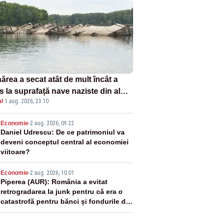
ărea a secat atât de mult încât a
s la suprafață nave naziste din al
l
·
1 aug. 2026, 23:10
lea război mondial
2
Economie
-
2 aug. 2026, 09:22
Daniel Udrescu: De ce patrimoniul va
deveni conceptul central al economiei
viitoare?
3
Economie
-
2 aug. 2026, 10:01
Piperea (AUR): România a evitat
retrogradarea la junk pentru că era o
catastrofă pentru bănci și fondurile de
pensii