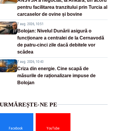
ANSVSA a negociat, la Ankara, un acord
pentru facilitarea tranzitului prin Turcia al
carcaselor de ovine și bovine
7 aug. 2026, 10:51
Bolojan: Nivelul Dunării asigură o
funcționare a centralei de la Cernavodă
de patru-cinci zile dacă debitele vor
scădea
7 aug. 2026, 10:43
Criza din energie. Cine scapă de
măsurile de raționalizare impuse de
Bolojan
URMĂREȘTE-NE PE
Facebook
YouTube