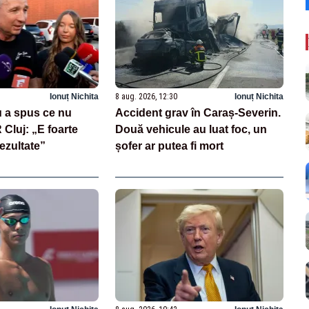
Ionuț Nichita
8 aug. 2026, 12:30
Ionuț Nichita
 a spus ce nu
Accident grav în Caraș-Severin.
Cluj: „E foarte
Două vehicule au luat foc, un
rezultate”
șofer ar putea fi mort