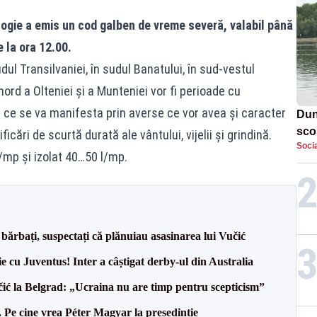
ogie a emis un cod galben de vreme severă, valabil până
e la ora 12.00.
udul Transilvaniei, în sudul Banatului, în sud-vestul
ord a Olteniei și a Munteniei vor fi perioade cu
 ce se va manifesta prin averse ce vor avea și caracter
Dun
sco
ficări de scurtă durată ale vântului, vijelii și grindină.
Socia
doi
/mp și izolat 40…50 l/mp.
bărbați, suspectați că plănuiau asasinarea lui Vučić
ie cu Juventus! Inter a câștigat derby-ul din Australia
ić la Belgrad: „Ucraina nu are timp pentru scepticism”
Pe cine vrea Péter Magyar la președinție