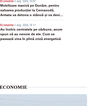
4
Economie
-
2 aug. 2026, 10:07
Mobilizare masivă pe Dunăre, pentru
salvarea producției la Cernavodă.
Armata va detona o stâncă și va devia
apa fluviului - IMAGINI AERIENE
5
Economie
-
1 aug. 2026, 18:11
Au închis centralele pe cărbune, acum
spun că au nevoie de ele. Cum se
pasează vina în plină criză energetică
ECONOMIE