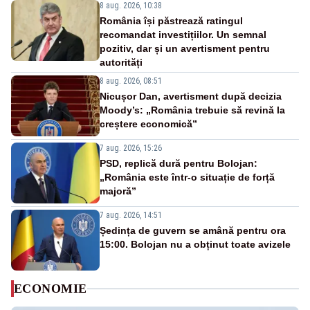
8 aug. 2026, 10:38
România își păstrează ratingul
recomandat investițiilor. Un semnal
pozitiv, dar și un avertisment pentru
autorități
8 aug. 2026, 08:51
Nicușor Dan, avertisment după decizia
Moody’s: „România trebuie să revină la
creștere economică”
7 aug. 2026, 15:26
PSD, replică dură pentru Bolojan:
„România este într-o situație de forță
majoră”
7 aug. 2026, 14:51
Ședința de guvern se amână pentru ora
15:00. Bolojan nu a obținut toate avizele
ECONOMIE