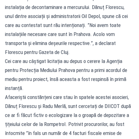
instalația de decontaminare a mercurului. Dănuț Florescu,
unul dintre asociații și administratorii Oil Depol, spune că cei
care au contestat sunt rău intenționați. ”Noi avem toate
instalațiile necesare care sunt în Prahova. Acolo vom
transporta și elimina deșeurile respective.”, a declarat
Florescu pentru Gazeta de Cluj.
Cei care au câștigat licitația au depus o cerere la Agenția
pentru Protecția Mediului Prahova pentru a primi acordul de
mediu pentru proiect, însă aceasta a fost respinsă în primă
instanță.
Afaceriștii constănțeni care stau în spatele acestei asocieri,
Dănuț Florescu și Radu Merlă, sunt cercetați de DIICOT după
ce ar fi făcut fictiv o ecologizare la o groapă de depozitare a
țițeiului celor de la Rompetrol. Potrivit procurorilor, au fost
întocmite ”în fals un număr de 4 facturi fiscale emise de