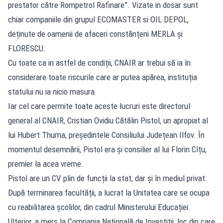
prestator către Rompetrol Rafinare”. Vizate in dosar sunt
chiar companiile din grupul ECOMASTER si OIL DEPOL,
deținute de oamenii de afaceri constănțeni MERLA și
FLORESCU.
Cu toate ca in astfel de condiții, CNAIR ar trebui să ia în
considerare toate riscurile care ar putea apărea, instituția
statului nu ia nicio masura.
Iar cel care permite toate aceste lucruri este directorul
general al CNAIR, Cristian Ovidiu Cătălin Pistol, un apropiat al
lui Hubert Thuma, președintele Consiliului Județean Ilfov. În
momentul desemnării, Pistol era și consilier al lui Florin Cîțu,
premier la acea vreme.
Pistol are un CV plin de funcții la stat, dar și în mediul privat.
După terminarea facultății, a lucrat la Unitatea care se ocupa
cu reabilitarea școlilor, din cadrul Ministerului Educației.
Ulterior, a mers la Compania Națională de Investiții, loc din care