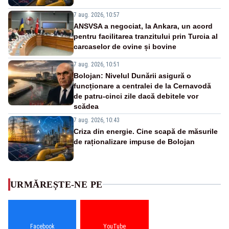
7 aug. 2026, 10:57
ANSVSA a negociat, la Ankara, un acord
pentru facilitarea tranzitului prin Turcia al
carcaselor de ovine și bovine
7 aug. 2026, 10:51
Bolojan: Nivelul Dunării asigură o
funcționare a centralei de la Cernavodă
de patru-cinci zile dacă debitele vor
scădea
7 aug. 2026, 10:43
Criza din energie. Cine scapă de măsurile
de raționalizare impuse de Bolojan
URMĂREȘTE-NE PE
Facebook
YouTube