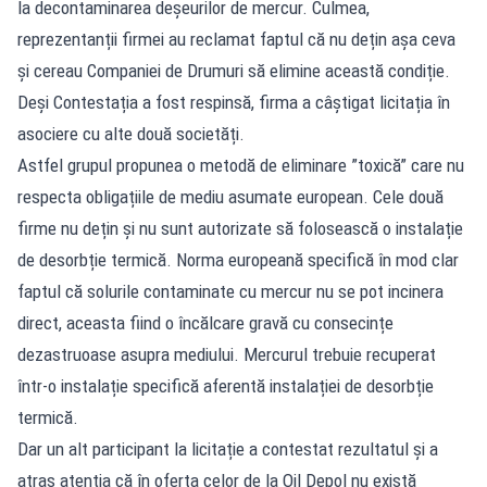
la decontaminarea deșeurilor de mercur. Culmea,
reprezentanții firmei au reclamat faptul că nu dețin așa ceva
și cereau Companiei de Drumuri să elimine această condiție.
Deși Contestația a fost respinsă, firma a câștigat licitația în
asociere cu alte două societăți.
Astfel grupul propunea o metodă de eliminare ”toxică” care nu
respecta obligațiile de mediu asumate european. Cele două
firme nu dețin și nu sunt autorizate să folosească o instalație
de desorbție termică. Norma europeană specifică în mod clar
faptul că solurile contaminate cu mercur nu se pot incinera
direct, aceasta fiind o încălcare gravă cu consecințe
dezastruoase asupra mediului. Mercurul trebuie recuperat
într-o instalație specifică aferentă instalației de desorbție
termică.
Dar un alt participant la licitație a contestat rezultatul și a
atras atenția că în oferta celor de la Oil Depol nu există