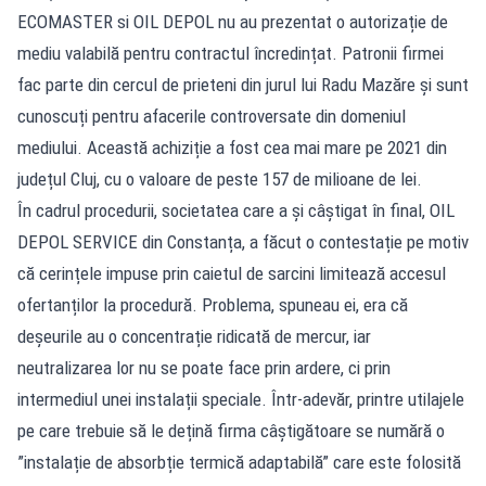
ECOMASTER si OIL DEPOL nu au prezentat o autorizație de
mediu valabilă pentru contractul încredințat. Patronii firmei
fac parte din cercul de prieteni din jurul lui Radu Mazăre și sunt
cunoscuți pentru afacerile controversate din domeniul
mediului. Această achiziție a fost cea mai mare pe 2021 din
județul Cluj, cu o valoare de peste 157 de milioane de lei.
În cadrul procedurii, societatea care a și câștigat în final, OIL
DEPOL SERVICE din Constanța, a făcut o contestație pe motiv
că cerințele impuse prin caietul de sarcini limitează accesul
ofertanților la procedură. Problema, spuneau ei, era că
deșeurile au o concentrație ridicată de mercur, iar
neutralizarea lor nu se poate face prin ardere, ci prin
intermediul unei instalații speciale. Într-adevăr, printre utilajele
pe care trebuie să le dețină firma câștigătoare se numără o
”instalație de absorbție termică adaptabilă” care este folosită