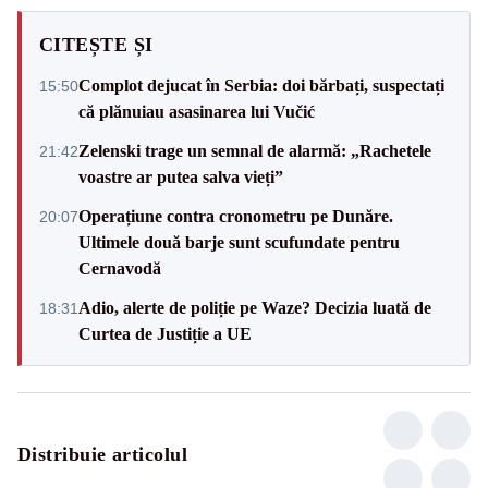
CITEȘTE ȘI
Complot dejucat în Serbia: doi bărbați, suspectați
15:50
că plănuiau asasinarea lui Vučić
Zelenski trage un semnal de alarmă: „Rachetele
21:42
voastre ar putea salva vieți”
Operațiune contra cronometru pe Dunăre.
20:07
Ultimele două barje sunt scufundate pentru
Cernavodă
Adio, alerte de poliție pe Waze? Decizia luată de
18:31
Curtea de Justiție a UE
Distribuie articolul