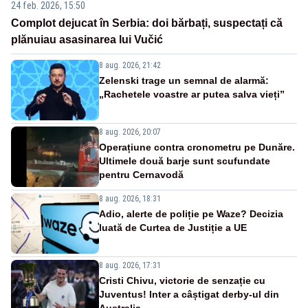
24 feb. 2026, 15:50
Complot dejucat în Serbia: doi bărbați, suspectați că
plănuiau asasinarea lui Vučić
8 aug. 2026, 21:42
Zelenski trage un semnal de alarmă:
„Rachetele voastre ar putea salva vieți”
8 aug. 2026, 20:07
Operațiune contra cronometru pe Dunăre.
Ultimele două barje sunt scufundate
pentru Cernavodă
8 aug. 2026, 18:31
Adio, alerte de poliție pe Waze? Decizia
luată de Curtea de Justiție a UE
8 aug. 2026, 17:31
Cristi Chivu, victorie de senzație cu
Juventus! Inter a câștigat derby-ul din
Australia