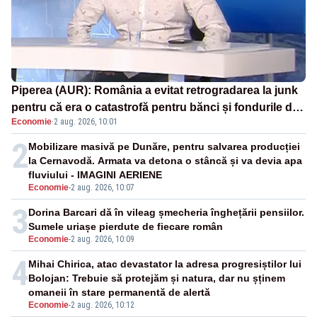
Piperea (AUR): România a evitat retrogradarea la junk
pentru că era o catastrofă pentru bănci și fondurile de
Economie
·
2 aug. 2026, 10:01
pensii
2
Mobilizare masivă pe Dunăre, pentru salvarea producției
la Cernavodă. Armata va detona o stâncă și va devia apa
fluviului - IMAGINI AERIENE
Economie
-
2 aug. 2026, 10:07
3
Dorina Barcari dă în vileag șmecheria înghețării pensiilor.
Sumele uriașe pierdute de fiecare român
Economie
-
2 aug. 2026, 10:09
4
Mihai Chirica, atac devastator la adresa progresiștilor lui
Bolojan: Trebuie să protejăm și natura, dar nu șținem
omaneii în stare permanentă de alertă
Economie
-
2 aug. 2026, 10:12