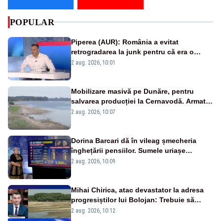
POPULAR
Piperea (AUR): România a evitat
retrogradarea la junk pentru că era o
catastrofă pentru bănci și fondurile de
2 aug. 2026, 10:01
pensii
Mobilizare masivă pe Dunăre, pentru
salvarea producției la Cernavodă. Armata
va detona o stâncă și va devia apa
2 aug. 2026, 10:07
fluviului - IMAGINI AERIENE
Dorina Barcari dă în vileag șmecheria
înghețării pensiilor. Sumele uriașe
pierdute de fiecare român
2 aug. 2026, 10:09
Mihai Chirica, atac devastator la adresa
progresiștilor lui Bolojan: Trebuie să
protejăm și natura, dar nu șținem omaneii
2 aug. 2026, 10:12
în stare permanentă de alertă