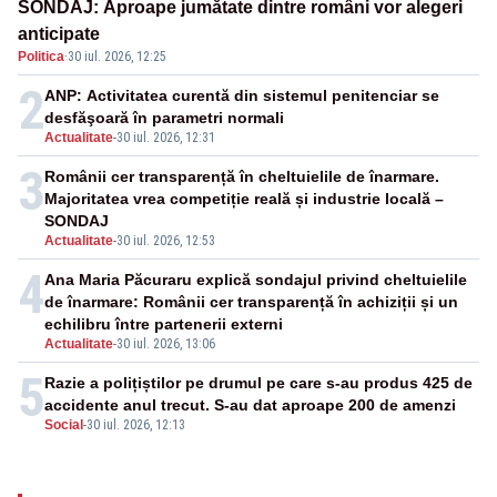
SONDAJ: Aproape jumătate dintre români vor alegeri
anticipate
Politica
·
30 iul. 2026, 12:25
2
ANP: Activitatea curentă din sistemul penitenciar se
desfăşoară în parametri normali
Actualitate
-
30 iul. 2026, 12:31
3
Românii cer transparență în cheltuielile de înarmare.
Majoritatea vrea competiție reală și industrie locală –
SONDAJ
Actualitate
-
30 iul. 2026, 12:53
4
Ana Maria Păcuraru explică sondajul privind cheltuielile
de înarmare: Românii cer transparență în achiziții și un
echilibru între partenerii externi
Actualitate
-
30 iul. 2026, 13:06
5
Razie a polițiștilor pe drumul pe care s-au produs 425 de
accidente anul trecut. S-au dat aproape 200 de amenzi
Social
-
30 iul. 2026, 12:13