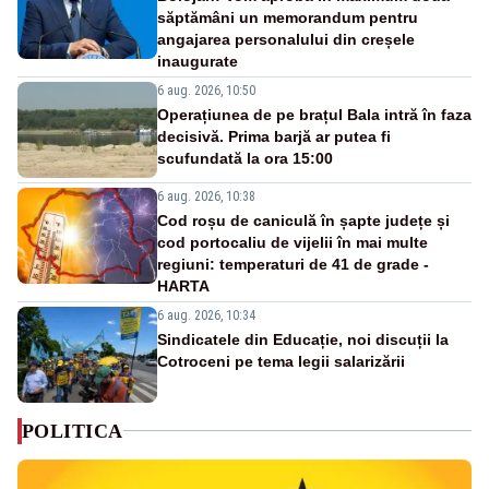
săptămâni un memorandum pentru
angajarea personalului din creșele
inaugurate
6 aug. 2026, 10:50
Operațiunea de pe brațul Bala intră în faza
decisivă. Prima barjă ar putea fi
scufundată la ora 15:00
6 aug. 2026, 10:38
Cod roșu de caniculă în șapte județe și
cod portocaliu de vijelii în mai multe
regiuni: temperaturi de 41 de grade -
HARTA
6 aug. 2026, 10:34
Sindicatele din Educație, noi discuții la
Cotroceni pe tema legii salarizării
POLITICA