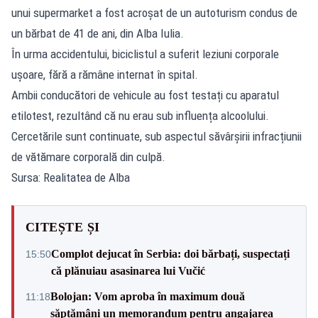
unui supermarket a fost acroșat de un autoturism condus de
un bărbat de 41 de ani, din Alba Iulia.
În urma accidentului, biciclistul a suferit leziuni corporale
ușoare, fără a rămâne internat în spital.
Ambii conducători de vehicule au fost testați cu aparatul
etilotest, rezultând că nu erau sub influența alcoolului.
Cercetările sunt continuate, sub aspectul săvârșirii infracțiunii
de vătămare corporală din culpă.
Sursa: Realitatea de Alba
CITEȘTE ȘI
Complot dejucat în Serbia: doi bărbați, suspectați
15:50
că plănuiau asasinarea lui Vučić
Bolojan: Vom aproba în maximum două
11:18
săptămâni un memorandum pentru angajarea