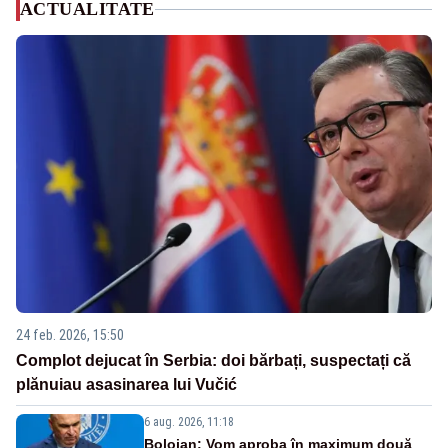
ACTUALITATE
24 feb. 2026, 15:50
Complot dejucat în Serbia: doi bărbați, suspectați că
plănuiau asasinarea lui Vučić
6 aug. 2026, 11:18
Bolojan: Vom aproba în maximum două