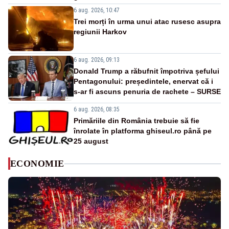
6 aug. 2026, 10:47
Trei morți în urma unui atac rusesc asupra
regiunii Harkov
6 aug. 2026, 09:13
Donald Trump a răbufnit împotriva șefului
Pentagonului: președintele, enervat că i
s-ar fi ascuns penuria de rachete – SURSE
6 aug. 2026, 08:35
Primăriile din România trebuie să fie
înrolate în platforma ghiseul.ro până pe
25 august
ECONOMIE