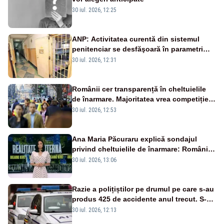
30 iul. 2026, 12:25
ANP: Activitatea curentă din sistemul
penitenciar se desfăşoară în parametri
normali
30 iul. 2026, 12:31
Românii cer transparență în cheltuielile
de înarmare. Majoritatea vrea competiție
reală și industrie locală – SONDAJ
30 iul. 2026, 12:53
Ana Maria Păcuraru explică sondajul
privind cheltuielile de înarmare: Românii
cer transparență în achiziții și un echilibru
30 iul. 2026, 13:06
între partenerii externi
Razie a polițiștilor pe drumul pe care s-au
produs 425 de accidente anul trecut. S-au
dat aproape 200 de amenzi
30 iul. 2026, 12:13