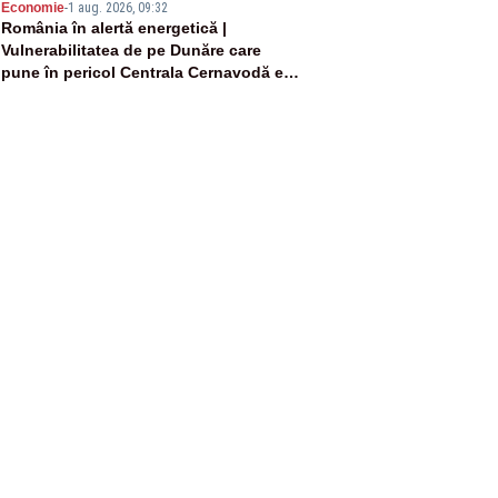
5
Economie
-
1 aug. 2026, 09:32
România în alertă energetică |
Vulnerabilitatea de pe Dunăre care
pune în pericol Centrala Cernavodă era
cunoscută de pe vremea lui Ceaușescu