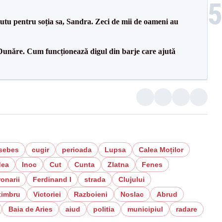
tu pentru soția sa, Sandra. Zeci de mii de oameni au
Dunăre. Cum funcționează digul din barje care ajută
sebes
cugir
perioada
Lupsa
Calea Moților
dea
Inoc
Cut
Cunta
Zlatna
Fenes
onarii
Ferdinand I
strada
Clujului
timbru
Victoriei
Razboieni
Noslac
Abrud
Baia de Aries
aiud
politia
municipiul
radare