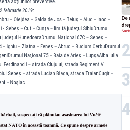
 seria acţiunilor preventive.
2 februarie 2019:
De 
mbru – Oiejdea – Galda de Jos – Teiuş – Aiud – Inoc –
dre
 1- Sebeş – Cut – Cunţa – limită judeţul SibiuDrumul
Socia
str
 cu judeţul HunedoaraDrumul Naţional 67C – Sebeş –
74 – Ighiu – Zlatna – Feneş – Abrud – Bucium CerbuDrumul
şeniDrumul Naţional 75 – Baia de Arieş – LupşaAlba Iulia
ui Ferdinand I – strada Clujului, strada Regiment V
piul Sebeş – strada Lucian Blaga, strada TraianCugir –
eni – Noşlac
bărbați, suspectați că plănuiau asasinarea lui Vučić
 stat NATO în această toamnă. Ce spune despre armele