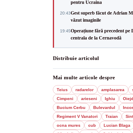
pentru Ucraina
Gest superb făcut de Adrian Mu
20:43
văzut imaginile
Operațiune fără precedent pe 
19:45
centrala de la Cernavodă
Distribuie articolul
Mai multe articole despre
Teius
radarelor
amplasarea
Cimpeni
arieseni
Ighiu
Oiej
Bucium Cerbu
Bulevardul
Incor
Regiment V Vanatori
Traian
Sin
ocna mures
cub
Lucian Blaga