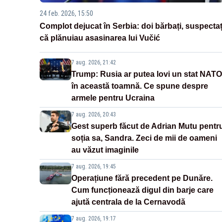
24 feb. 2026, 15:50
Complot dejucat în Serbia: doi bărbați, suspectaț
că plănuiau asasinarea lui Vučić
7 aug. 2026, 21:42
Trump: Rusia ar putea lovi un stat NATO
în această toamnă. Ce spune despre
armele pentru Ucraina
7 aug. 2026, 20:43
Gest superb făcut de Adrian Mutu pentr
soția sa, Sandra. Zeci de mii de oameni
au văzut imaginile
7 aug. 2026, 19:45
Operațiune fără precedent pe Dunăre.
Cum funcționează digul din barje care
ajută centrala de la Cernavodă
7 aug. 2026, 19:17