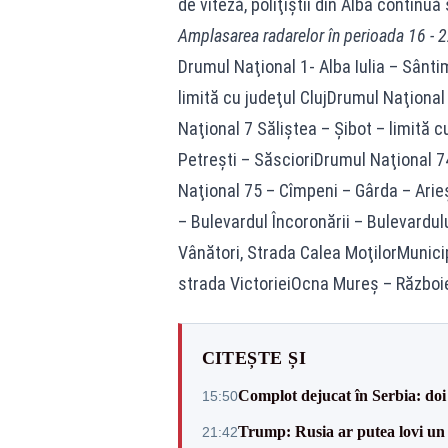
de viteză, poliţiştii din Alba continuă
Amplasarea radarelor în perioada 16 - 2
Drumul Naţional 1- Alba Iulia – Sânti
limită cu judeţul ClujDrumul Naţional
Naţional 7 Săliştea – Șibot – limită
Petreşti – SăscioriDrumul Naţional 
Naţional 75 – Cîmpeni – Gârda – Arie
– Bulevardul Încoronării – Bulevardul
Vânători, Strada Calea MoţilorMunici
strada VictorieiOcna Mureş – Război
CITEȘTE ȘI
Complot dejucat în Serbia: doi 
15:50
Trump: Rusia ar putea lovi un
21:42