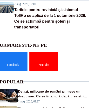
7 aug. 2026, 10:01
Tarifele pentru rovinietă și sistemul
TollRo se aplică de la 1 octombrie 2026.
Ce se schimbă pentru șoferi și
transportatori
URMĂREȘTE-NE PE
Facebook
YouTube
POPULAR
De azi, milioane de români primesc un
drept nou. Ce se întâmplă dacă ți se strică
un produs
1 aug. 2026, 09:37