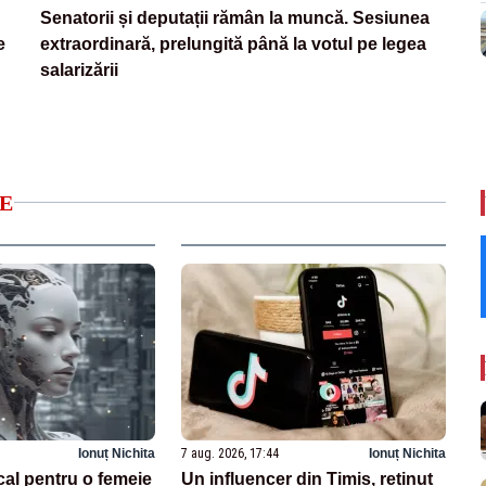
Senatorii și deputații rămân la muncă. Sesiunea
e
extraordinară, prelungită până la votul pe legea
salarizării
E
Ionuț Nichita
7 aug. 2026, 17:44
Ionuț Nichita
cal pentru o femeie
Un influencer din Timiș, reținut