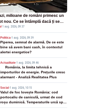
azi, milioane de români primesc un
pt nou. Ce se întâmplă dacă ți se
l
·
1 aug. 2026, 09:37
ică un produs
2
Politica
-
1 aug. 2026, 09:39
Piperea, semnal de alarmă. De ce este
bine să avem bani cash, în contextul
alertei energetice?
3
Actualitate
-
1 aug. 2026, 09:46
România, la limita tehnică a
importurilor de energie. Prețurile cresc
alarmant - Analiză Realitatea Plus
4
Social
-
1 aug. 2026, 10:15
Valul de foc lovește România: cod
portocaliu de caniculă, urmat de cod
roșu duminică. Temperaturile urcă spre
40°C