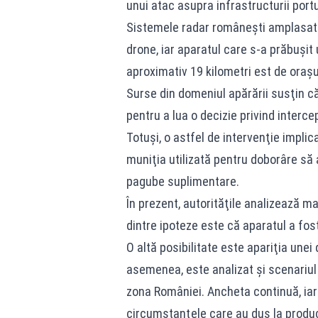
unui atac asupra infrastructurii portu
Sistemele radar româneşti amplasate
drone, iar aparatul care s-a prăbuşit ul
aproximativ 19 kilometri est de oraşu
Surse din domeniul apărării susţin că
pentru a lua o decizie privind interce
Totuşi, o astfel de intervenţie implic
muniţia utilizată pentru doborâre să 
pagube suplimentare.
În prezent, autorităţile analizează ma
dintre ipoteze este că aparatul a fo
O altă posibilitate este apariţia unei
asemenea, este analizat şi scenariul 
zona României. Ancheta continuă, iar
circumstanţele care au dus la produce