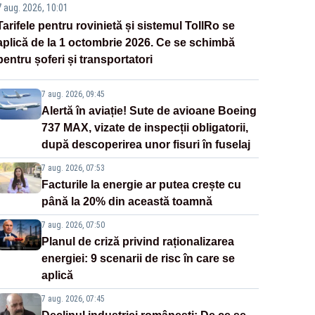
7 aug. 2026, 10:01
Tarifele pentru rovinietă și sistemul TollRo se
aplică de la 1 octombrie 2026. Ce se schimbă
pentru șoferi și transportatori
7 aug. 2026, 09:45
Alertă în aviație! Sute de avioane Boeing
737 MAX, vizate de inspecții obligatorii,
după descoperirea unor fisuri în fuselaj
7 aug. 2026, 07:53
Facturile la energie ar putea crește cu
până la 20% din această toamnă
7 aug. 2026, 07:50
Planul de criză privind raționalizarea
energiei: 9 scenarii de risc în care se
aplică
7 aug. 2026, 07:45