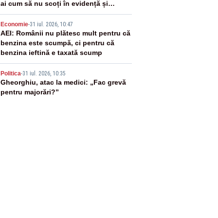
ai cum să nu scoți în evidență și
lucrurile bune”
4
Economie
-
31 iul. 2026, 10:47
AEI: Românii nu plătesc mult pentru că
benzina este scumpă, ci pentru că
benzina ieftină e taxată scump
5
Politica
-
31 iul. 2026, 10:35
Gheorghiu, atac la medici: „Fac grevă
pentru majorări?”