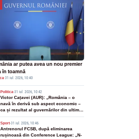
ânia ar putea avea un nou premier
a în toamnă
ica
·
31 iul. 2026, 10:40
2
Politica
-
31 iul. 2026, 10:42
Victor Cațavei (AUR): „România – o
navă în derivă sub aspect economic –
ca și rezultat al guvernărilor din ultimii
36 de ani”
3
Sport
-
31 iul. 2026, 10:46
Antrenorul FCSB, după eliminarea
rușinoasă din Conference League: „N-