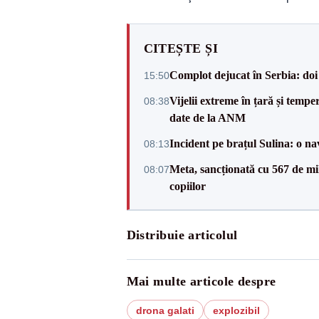
CITEȘTE ȘI
Complot dejucat în Serbia: doi 
15:50
Vijelii extreme în țară și tempe
08:38
date de la ANM
Incident pe brațul Sulina: o na
08:13
Meta, sancționată cu 567 de mil
08:07
copiilor
Distribuie articolul
Mai multe articole despre
drona galati
explozibil