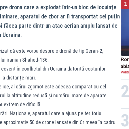
1
spre drona care a explodat într-un bloc de locuinţe
liminare, aparatul de zbor ar fi transportat cel puţin
şi făcea parte dintr-un atac aerian amplu lansat de
n Ucraina.
ecizat că este vorba despre o dronă de tip Geran-2,
ului iranian Shahed-136.
Rom
abi
ecvent în conflictul din Ucraina datorită costurilor
Polit
 la distanţe mari.
elice, al cărui zgomot este adesea comparat cu cel
ul la altitudine redusă şi numărul mare de aparate
r extrem de dificilă.
rării Naţionale, aparatul care a ajuns pe teritoriul
e aproximativ 50 de drone lansate din Crimeea în cadrul