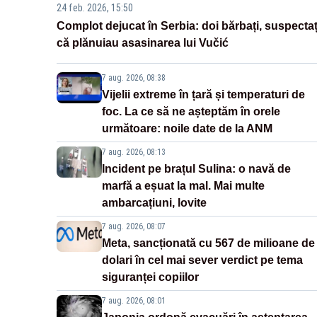
24 feb. 2026, 15:50
Complot dejucat în Serbia: doi bărbați, suspectaț
că plănuiau asasinarea lui Vučić
7 aug. 2026, 08:38
Vijelii extreme în țară și temperaturi de
foc. La ce să ne așteptăm în orele
următoare: noile date de la ANM
7 aug. 2026, 08:13
Incident pe brațul Sulina: o navă de
marfă a eșuat la mal. Mai multe
ambarcațiuni, lovite
7 aug. 2026, 08:07
Meta, sancționată cu 567 de milioane de
dolari în cel mai sever verdict pe tema
siguranței copiilor
7 aug. 2026, 08:01