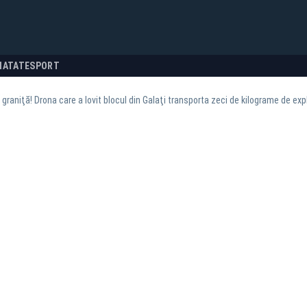
NATATE
SPORT
a graniţă! Drona care a lovit blocul din Galaţi transporta zeci de kilograme de expl