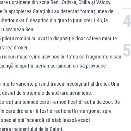
are ucrainene din zona Reni, Orlivka, Chilia şi Vâlcov.
 în apropierea Galaţiului au detectat formaţiunea de
terior s-ar fi desprins din grup în jurul orei 1:46, la
l ucrainean Reni.
 piloţii români au avut la dispoziţie doar câteva minute
ptarea dronei.
a riscuri majore, inclusiv posibilitatea ca fragmentele sau
ajungă în spaţiul aerian ucrainean ori să provoace
i multe variante privind traseul neobişnuit al dronei. Una
st deviat de sistemele de apărare ucrainene.
 defecţiuni tehnice care i-a modificat direcţia de zbor. De
în care drona ar fi fost direcţionată intenţionat spre
 specialiştii încearcă să stabilească exact
rea incidentului de la Galaţi.