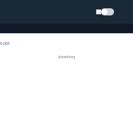
Schimba tema
ozibil
Advertising