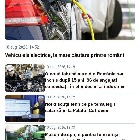
10 aug. 2026, 14:52
Vehiculele electrice, la mare căutare printre români
10 aug. 2026, 14:19
O nouă fabrică auto din România s-a
închis după 15 ani. 96 de angajați
concediați, în plin declin al industriei
10 aug. 2026, 14:12
Noi discuții tehnice pe tema legii
salarizării, la Palatul Cotroceni
10 aug. 2026, 13:33
Măsuri de sprijin pentru fermieri și