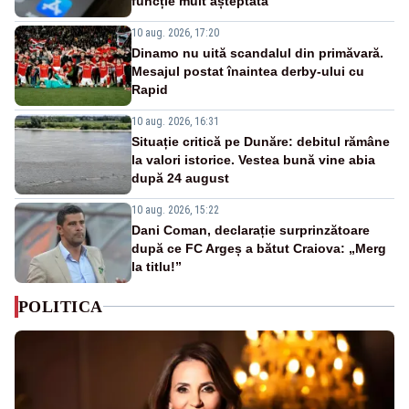
funcție mult așteptată
10 aug. 2026, 17:20
Dinamo nu uită scandalul din primăvară.
Mesajul postat înaintea derby-ului cu
Rapid
10 aug. 2026, 16:31
Situație critică pe Dunăre: debitul rămâne
la valori istorice. Vestea bună vine abia
după 24 august
10 aug. 2026, 15:22
Dani Coman, declarație surprinzătoare
după ce FC Argeș a bătut Craiova: „Merg
la titlu!”
POLITICA