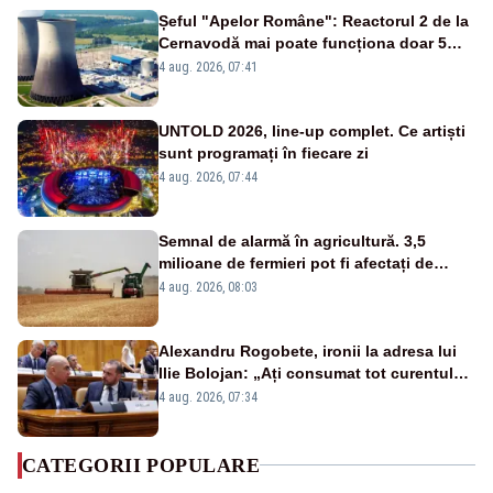
Șeful "Apelor Române": Reactorul 2 de la
Cernavodă mai poate funcționa doar 5
zile
4 aug. 2026, 07:41
UNTOLD 2026, line-up complet. Ce artiști
sunt programați în fiecare zi
4 aug. 2026, 07:44
Semnal de alarmă în agricultură. 3,5
milioane de fermieri pot fi afectați de
strategia pentru conservarea
4 aug. 2026, 08:03
biodiversității
Alexandru Rogobete, ironii la adresa lui
Ilie Bolojan: „Ați consumat tot curentul
urmărind șobolani imaginari”
4 aug. 2026, 07:34
CATEGORII POPULARE