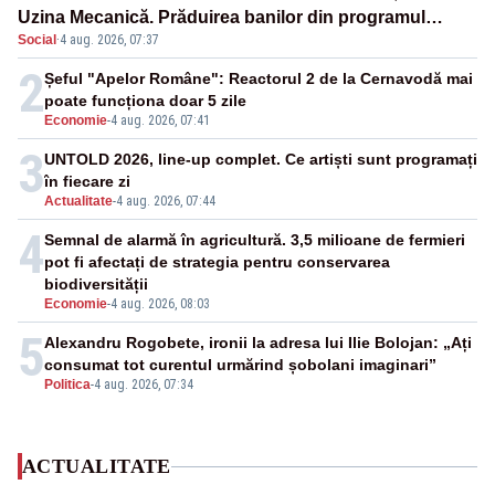
Uzina Mecanică. Prăduirea banilor din programul
Social
·
4 aug. 2026, 07:37
SAFE, interceptată de DNA
2
Șeful "Apelor Române": Reactorul 2 de la Cernavodă mai
poate funcționa doar 5 zile
Economie
-
4 aug. 2026, 07:41
3
UNTOLD 2026, line-up complet. Ce artiști sunt programați
în fiecare zi
Actualitate
-
4 aug. 2026, 07:44
4
Semnal de alarmă în agricultură. 3,5 milioane de fermieri
pot fi afectați de strategia pentru conservarea
biodiversității
Economie
-
4 aug. 2026, 08:03
5
Alexandru Rogobete, ironii la adresa lui Ilie Bolojan: „Ați
consumat tot curentul urmărind șobolani imaginari”
Politica
-
4 aug. 2026, 07:34
ACTUALITATE