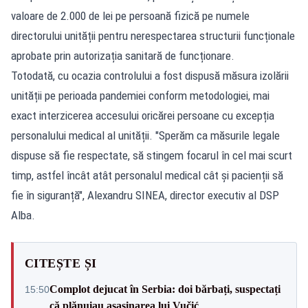
valoare de 2.000 de lei pe persoană fizică pe numele
directorului unității pentru nerespectarea structurii funcționale
aprobate prin autorizația sanitară de funcționare.
Totodată, cu ocazia controlului a fost dispusă măsura izolării
unității pe perioada pandemiei conform metodologiei, mai
exact interzicerea accesului oricărei persoane cu excepția
personalului medical al unității. "Sperăm ca măsurile legale
dispuse să fie respectate, să stingem focarul în cel mai scurt
timp, astfel încât atât personalul medical cât și pacienții să
fie în siguranță", Alexandru SINEA, director executiv al DSP
Alba.
CITEȘTE ȘI
Complot dejucat în Serbia: doi bărbați, suspectați
15:50
că plănuiau asasinarea lui Vučić