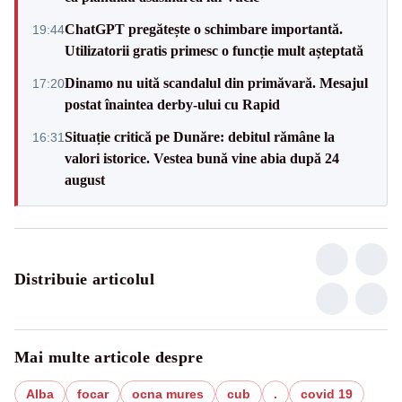
ChatGPT pregătește o schimbare importantă.
19:44
Utilizatorii gratis primesc o funcție mult așteptată
Dinamo nu uită scandalul din primăvară. Mesajul
17:20
postat înaintea derby-ului cu Rapid
Situație critică pe Dunăre: debitul rămâne la
16:31
valori istorice. Vestea bună vine abia după 24
august
Distribuie articolul
Mai multe articole despre
Alba
focar
ocna mures
cub
.
covid 19