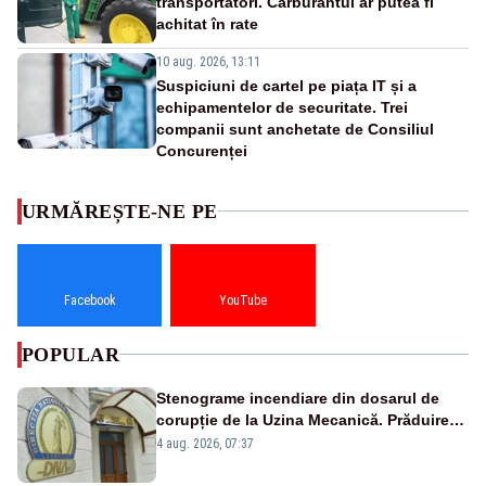
transportatori. Carburantul ar putea fi
achitat în rate
10 aug. 2026, 13:11
Suspiciuni de cartel pe piața IT și a
echipamentelor de securitate. Trei
companii sunt anchetate de Consiliul
Concurenței
URMĂREȘTE-NE PE
Facebook
YouTube
POPULAR
Stenograme incendiare din dosarul de
corupție de la Uzina Mecanică. Prăduirea
banilor din programul SAFE, interceptată
4 aug. 2026, 07:37
de DNA