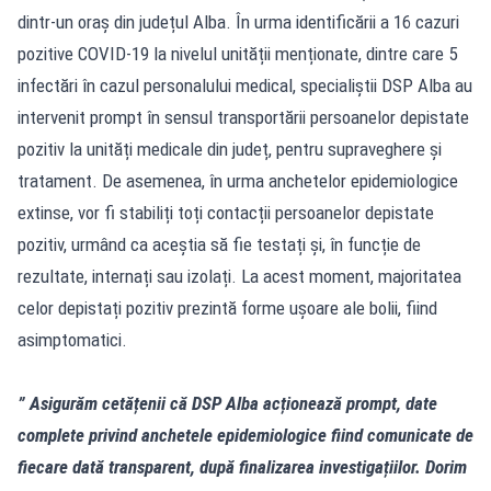
dintr-un oraș din județul Alba. În urma identificării a 16 cazuri
pozitive COVID-19 la nivelul unității menționate, dintre care 5
infectări în cazul personalului medical, specialiștii DSP Alba au
intervenit prompt în sensul transportării persoanelor depistate
pozitiv la unități medicale din județ, pentru supraveghere și
tratament. De asemenea, în urma anchetelor epidemiologice
extinse, vor fi stabiliți toți contacții persoanelor depistate
pozitiv, urmând ca aceștia să fie testați și, în funcție de
rezultate, internați sau izolați. La acest moment, majoritatea
celor depistați pozitiv prezintă forme ușoare ale bolii, fiind
asimptomatici.
” Asigurăm cetățenii că DSP Alba acționează prompt, date
complete privind anchetele epidemiologice fiind comunicate de
fiecare dată transparent, după finalizarea investigațiilor. Dorim