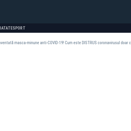
NATATE
SPORT
nventată masca-minune anti-COVID-19! Cum este DISTRUS coronavirusul doar cu