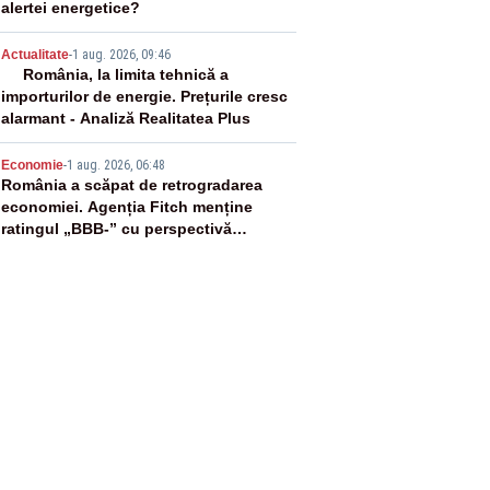
alertei energetice?
4
Actualitate
-
1 aug. 2026, 09:46
România, la limita tehnică a
importurilor de energie. Prețurile cresc
alarmant - Analiză Realitatea Plus
5
Economie
-
1 aug. 2026, 06:48
România a scăpat de retrogradarea
economiei. Agenția Fitch menține
ratingul „BBB-” cu perspectivă
negativă