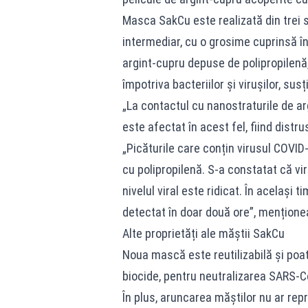
Masca SakCu este realizată din trei str
intermediar, cu o grosime cuprinsă în
argint-cupru depuse de polipropilenă,
împotriva bacteriilor și virușilor, sus
„La contactul cu nanostraturile de 
este afectat în acest fel, fiind distr
„Picăturile care conțin virusul COVID
cu polipropilenă. S-a constatat că vi
nivelul viral este ridicat. În același 
detectat în doar două ore”, menționea
Alte proprietăți ale măștii SakCu
Noua mască este reutilizabilă și poate
biocide, pentru neutralizarea SARS-C
În plus, aruncarea măștilor nu ar rep