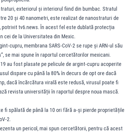
aturi, exteriorul și interiorul fiind din bumbac. Stratul
tre 20 și 40 nanometri, este realizat de nanostraturi de
 potrivit tv6.news. În acest fel este dublată protecția
țin cei de la Universitatea din Mexic.
argint-cupru, membrana SARS-CoV-2 se rupe și ARN-ul său
us”, se mai spune în raportul cercetătorilor mexicani.
-19 au fost plasate pe pelicule de argint-cupru acoperite
rusul dispare cu până la 80% în decurs de opt ore dacă
timp, dacă încărcătura virală este redusă, virusul poate fi
ză revista universității în raportul despre noua mască.
 fi spălată de până la 10 ori fără a-și pierde proprietățile
oV-2.
rezenta un pericol, mai spun cercetătorii, pentru că acest