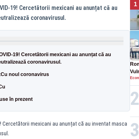
1
OVID-19! Cercetătorii mexicani au anunțat că au
eutralizează coronavirusul.
COVID-19! Cercetătorii mexicani au anunțat că au
eutralizează coronavirusul.
Rom
Vul
Cu noul coronavirus
Econ
pun
cun
kCu
se în prezent
9! Cercetătorii mexicani au anunțat că au inventat masca
sul.