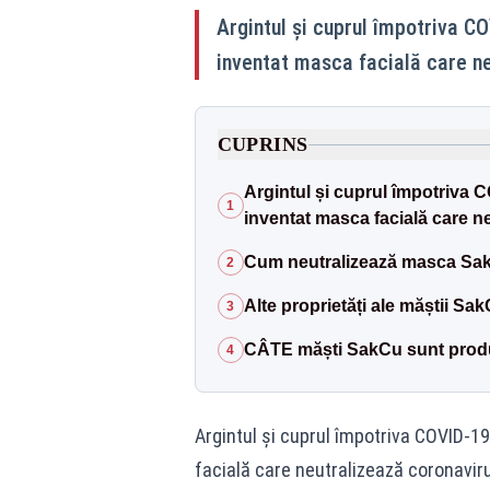
Argintul și cuprul împotriva C
inventat masca facială care n
CUPRINS
Argintul și cuprul împotriva 
1
inventat masca facială care n
Cum neutralizează masca Sak
2
Alte proprietăți ale măștii Sa
3
CÂTE măști SakCu sunt produ
4
Argintul și cuprul împotriva COVID-1
facială care neutralizează coronaviru