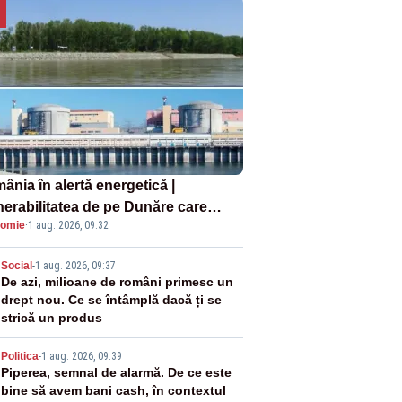
ânia în alertă energetică |
nerabilitatea de pe Dunăre care
omie
·
1 aug. 2026, 09:32
e în pericol Centrala Cernavodă era
oscută de pe vremea lui Ceaușescu
2
Social
-
1 aug. 2026, 09:37
De azi, milioane de români primesc un
drept nou. Ce se întâmplă dacă ți se
strică un produs
3
Politica
-
1 aug. 2026, 09:39
Piperea, semnal de alarmă. De ce este
bine să avem bani cash, în contextul