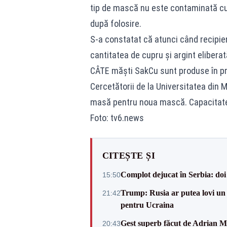
tip de mască nu este contaminată cum 
după folosire.
S-a constatat că atunci când recipien
cantitatea de cupru și argint elibera
CÂTE măști SakCu sunt produse în p
Cercetătorii de la Universitatea din
masă pentru noua mască. Capacitatea 
Foto: tv6.news
CITEȘTE ȘI
Complot dejucat în Serbia: doi 
15:50
Trump: Rusia ar putea lovi un
21:42
pentru Ucraina
Gest superb făcut de Adrian Mu
20:43