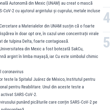
ţională Autonomă din Mexic (UNAM) au creat o mască
CoV-2 cu ajutorul argintului și cuprului, metale incluse
e Cercetare a Materialelor din UNAM susțin că o foarte
ispărea în doar opt ore, în cazul unei concentrații virale
t de tulpina Delta, foarte contagioasă.
Universitatea din Mexic a fost botezată SakCu,
mnă argint în limba mayaşă, iar Cu este simbolul chimic
l coronavirus
 teste la Spitalul Juárez de México, Institutul pentru
onal pentru Reabilitare. Unul din aceste teste a
 activat SARS-CoV-2.
a virusului punând picăturile care conțin SARS-CoV-2 pe
 polipropilenă.