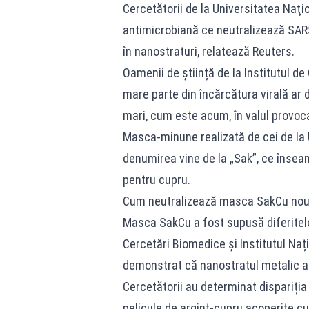
Cercetătorii de la Universitatea Na
antimicrobiană ce neutralizează SARS-
în nanostraturi, relatează Reuters.
Oamenii de știință de la Institutul d
mare parte din încărcătura virală ar d
mari, cum este acum, în valul provoca
Masca-minune realizată de cei de la 
denumirea vine de la „Sak”, ce însea
pentru cupru.
Cum neutralizează masca SakCu nou
Masca SakCu a fost supusă diferitelor
Cercetări Biomedice și Institutul Nați
demonstrat că nanostratul metalic a
Cercetătorii au determinat dispariți
pelicule de argint-cupru acoperite cu