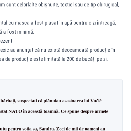
sunt celorlalte obișnuite, textiel sau de tip chirugical,
tul cu masca a fost plasat în apă pentru o zi întreagă,
tă a fost minimă.
rezent
 Mexic au anunțat că nu există deocamdată producție în
de producție este limitată la 200 de bucăți pe zi.
bărbați, suspectați că plănuiau asasinarea lui Vučić
 stat NATO în această toamnă. Ce spune despre armele
tu pentru soția sa, Sandra. Zeci de mii de oameni au