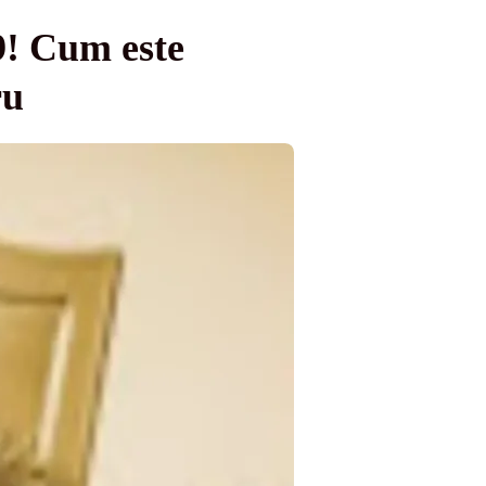
9! Cum este
ru