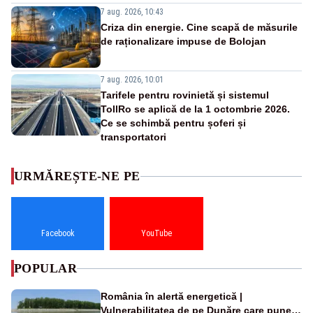
7 aug. 2026, 10:43
Criza din energie. Cine scapă de măsurile
de raționalizare impuse de Bolojan
7 aug. 2026, 10:01
Tarifele pentru rovinietă și sistemul
TollRo se aplică de la 1 octombrie 2026.
Ce se schimbă pentru șoferi și
transportatori
URMĂREȘTE-NE PE
Facebook
YouTube
POPULAR
România în alertă energetică |
Vulnerabilitatea de pe Dunăre care pune