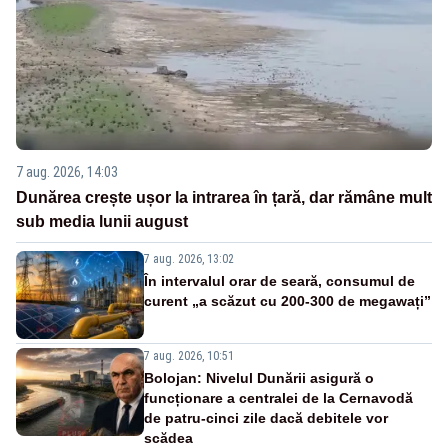
7 aug. 2026, 14:03
Dunărea crește ușor la intrarea în țară, dar rămâne mult
sub media lunii august
7 aug. 2026, 13:02
În intervalul orar de seară, consumul de
curent „a scăzut cu 200-300 de megawați”
7 aug. 2026, 10:51
Bolojan: Nivelul Dunării asigură o
funcționare a centralei de la Cernavodă
de patru-cinci zile dacă debitele vor
scădea