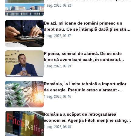
în pericol Centrala Cernavodă era
1 aug. 2026, 09:32
cunoscută de pe vremea lui Ceaușescu
De azi, milioane de români primesc un
drept nou. Ce se întâmplă dacă ți se strică
un produs
1 aug. 2026, 09:37
Piperea, semnal de alarmă. De ce este
bine să avem bani cash, în contextul
alertei energetice?
1 aug. 2026, 09:39
România, la limita tehnică a importurilor
de energie. Prețurile cresc alarmant -
Analiză Realitatea Plus
1 aug. 2026, 09:46
România a scăpat de retrogradarea
economiei. Agenția Fitch menține ratingul
„BBB-” cu perspectivă negativă
1 aug. 2026, 06:48