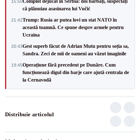
Complot dejucat în Serbia: doi bărbați, suspectați
15:50
că plănuiau asasinarea lui Vučić
Trump: Rusia ar putea lovi un stat NATO în
21:42
această toamnă. Ce spune despre armele pentru
Ucraina
Gest superb făcut de Adrian Mutu pentru soția sa,
20:43
Sandra. Zeci de mii de oameni au văzut imaginile
Operațiune fără precedent pe Dunăre. Cum
19:45
funcționează digul din barje care ajută centrala de
la Cernavodă
Distribuie articolul