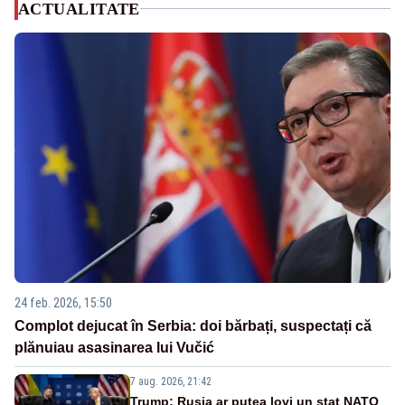
ACTUALITATE
24 feb. 2026, 15:50
Complot dejucat în Serbia: doi bărbați, suspectați că
plănuiau asasinarea lui Vučić
7 aug. 2026, 21:42
Trump: Rusia ar putea lovi un stat NATO