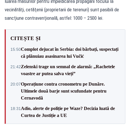
luarea măsurilor pentru împiedicarea propagării focului la
vecinătăţi, cetăţenii (proprietarii de terenuri) sunt pasibili de
sancţiune contravenţională, astfel: 1000 – 2500 lei.
CITEȘTE ȘI
Complot dejucat în Serbia: doi bărbați, suspectați
15:50
că plănuiau asasinarea lui Vučić
Zelenski trage un semnal de alarmă: „Rachetele
21:42
voastre ar putea salva vieți”
Operațiune contra cronometru pe Dunăre.
20:07
Ultimele două barje sunt scufundate pentru
Cernavodă
Adio, alerte de poliție pe Waze? Decizia luată de
18:31
Curtea de Justiție a UE