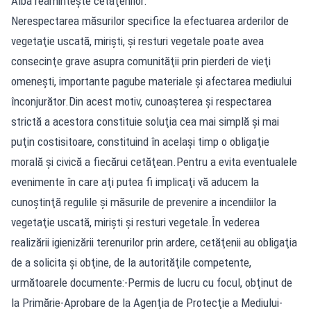
Alba reaminteşte cetăţenilor:
Nerespectarea măsurilor specifice la efectuarea arderilor de
vegetaţie uscată, mirişti, şi resturi vegetale poate avea
consecinţe grave asupra comunităţii prin pierderi de vieţi
omeneşti, importante pagube materiale şi afectarea mediului
înconjurător.Din acest motiv, cunoaşterea şi respectarea
strictă a acestora constituie soluţia cea mai simplă şi mai
puţin costisitoare, constituind în acelaşi timp o obligaţie
morală şi civică a fiecărui cetăţean.Pentru a evita eventualele
evenimente în care aţi putea fi implicaţi vă aducem la
cunoştinţă regulile şi măsurile de prevenire a incendiilor la
vegetaţie uscată, mirişti şi resturi vegetale.În vederea
realizării igienizării terenurilor prin ardere, cetăţenii au obligaţia
de a solicita şi obţine, de la autorităţile competente,
următoarele documente:-Permis de lucru cu focul, obţinut de
la Primărie-Aprobare de la Agenţia de Protecţie a Mediului-