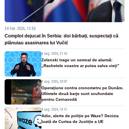
24 feb. 2026, 15:50
Complot dejucat în Serbia: doi bărbați, suspectați că
plănuiau asasinarea lui Vučić
8 aug. 2026, 21:42
Zelenski trage un semnal de alarmă:
„Rachetele voastre ar putea salva vieți”
8 aug. 2026, 20:07
Operațiune contra cronometru pe Dunăre.
Ultimele două barje sunt scufundate
pentru Cernavodă
8 aug. 2026, 18:31
Adio, alerte de poliție pe Waze? Decizia
luată de Curtea de Justiție a UE