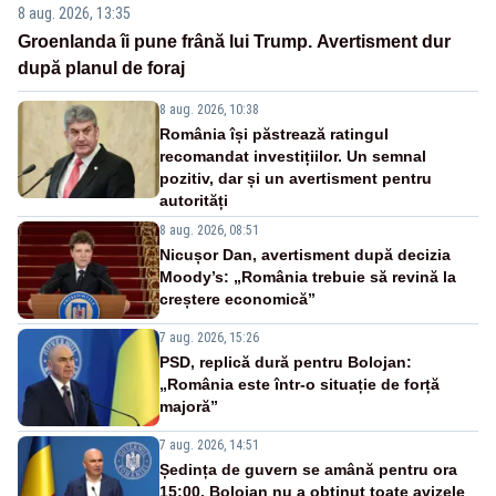
8 aug. 2026, 13:35
Groenlanda îi pune frână lui Trump. Avertisment dur
după planul de foraj
8 aug. 2026, 10:38
România își păstrează ratingul
recomandat investițiilor. Un semnal
pozitiv, dar și un avertisment pentru
autorități
8 aug. 2026, 08:51
Nicușor Dan, avertisment după decizia
Moody’s: „România trebuie să revină la
creștere economică”
7 aug. 2026, 15:26
PSD, replică dură pentru Bolojan:
„România este într-o situație de forță
majoră”
7 aug. 2026, 14:51
Ședința de guvern se amână pentru ora
15:00. Bolojan nu a obținut toate avizele