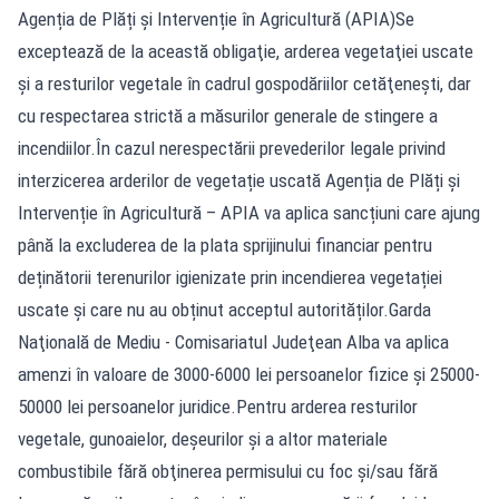
Agenția de Plăți și Intervenție în Agricultură (APIA)Se
exceptează de la această obligaţie, arderea vegetaţiei uscate
şi a resturilor vegetale în cadrul gospodăriilor cetăţeneşti, dar
cu respectarea strictă a măsurilor generale de stingere a
incendiilor.În cazul nerespectării prevederilor legale privind
interzicerea arderilor de vegetație uscată Agenția de Plăți și
Intervenție în Agricultură – APIA va aplica sancțiuni care ajung
până la excluderea de la plata sprijinului financiar pentru
deținătorii terenurilor igienizate prin incendierea vegetației
uscate și care nu au obținut acceptul autorităților.Garda
Naţională de Mediu - Comisariatul Judeţean Alba va aplica
amenzi în valoare de 3000-6000 lei persoanelor fizice şi 25000-
50000 lei persoanelor juridice.Pentru arderea resturilor
vegetale, gunoaielor, deşeurilor şi a altor materiale
combustibile fără obţinerea permisului cu foc şi/sau fără