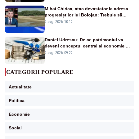
Mihai Chirica, atac devastator la adresa
progresiștilor lui Bolojan: Trebuie să
protejăm și natura, dar nu șținem omaneii
2 aug. 2026, 10:12
în stare permanentă de alertă
Daniel Udrescu: De ce patrimoniul va
deveni conceptul central al economiei
viitoare?
2 aug. 2026, 09:22
CATEGORII POPULARE
Actualitate
Politica
Economie
Social