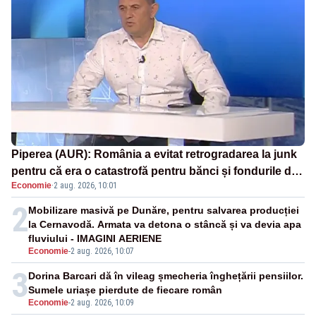
Piperea (AUR): România a evitat retrogradarea la junk
pentru că era o catastrofă pentru bănci și fondurile de
Economie
·
2 aug. 2026, 10:01
pensii
2
Mobilizare masivă pe Dunăre, pentru salvarea producției
la Cernavodă. Armata va detona o stâncă și va devia apa
fluviului - IMAGINI AERIENE
Economie
-
2 aug. 2026, 10:07
3
Dorina Barcari dă în vileag șmecheria înghețării pensiilor.
Sumele uriașe pierdute de fiecare român
Economie
-
2 aug. 2026, 10:09