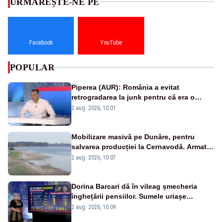
URMĂREȘTE-NE PE
Facebook
YouTube
POPULAR
Piperea (AUR): România a evitat
retrogradarea la junk pentru că era o
catastrofă pentru bănci și fondurile de
2 aug. 2026, 10:01
pensii
Mobilizare masivă pe Dunăre, pentru
salvarea producției la Cernavodă. Armata
va detona o stâncă și va devia apa
2 aug. 2026, 10:07
fluviului - IMAGINI AERIENE
Dorina Barcari dă în vileag șmecheria
înghețării pensiilor. Sumele uriașe
pierdute de fiecare român
2 aug. 2026, 10:09