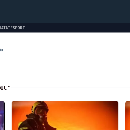
NATATE
SPORT
iu
DIU"