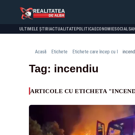
ULTIMELE ȘTIRI
ACTUALITATE
POLITICA
ECONOMIE
SOCIAL
SA
Acasă
Etichete
Etichete care încep cu I
incend
Tag: incendiu
ARTICOLE CU ETICHETA "INCEN