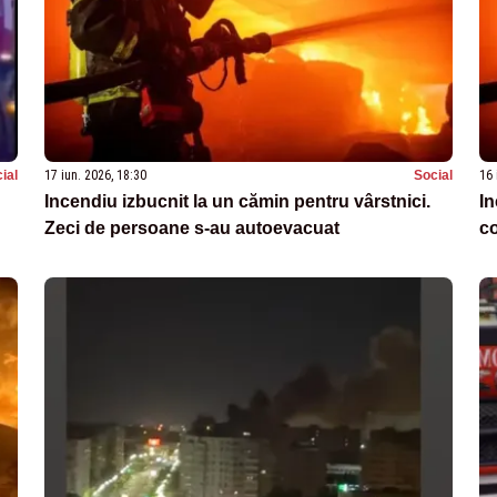
ial
17 iun. 2026, 18:30
Social
16 
Incendiu izbucnit la un cămin pentru vârstnici.
In
Zeci de persoane s-au autoevacuat
co