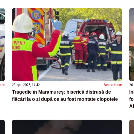
ate
28 apr. 2026, 14:42
Actualitate
26 
Tragedie în Maramureș: biserică distrusă de
In
flăcări la o zi după ce au fost montate clopotele
fo
A