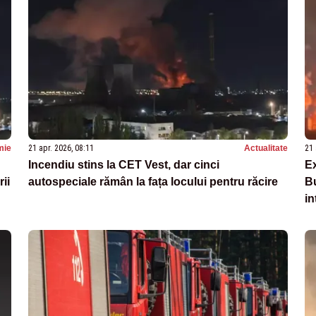
mie
21 apr. 2026, 08:11
Actualitate
21 
Incendiu stins la CET Vest, dar cinci
Ex
ii
autospeciale rămân la fața locului pentru răcire
Bu
in
M