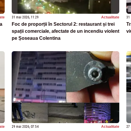
ate
31 mai 2026, 11:29
Actualitate
31 
la
Foc de proporții în Sectorul 2: restaurant și trei
Tr
spații comerciale, afectate de un incendiu violent
vi
pe Șoseaua Colentina
ate
29 mai 2026, 07:54
Actualitate
27 