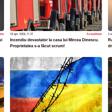
ate
18 apr. 2026, 11:37
Actualitate
3 a
ui
Incendiu devastator la casa lui Mircea Dinescu.
Ra
Proprietatea s-a făcut scrum!
dr