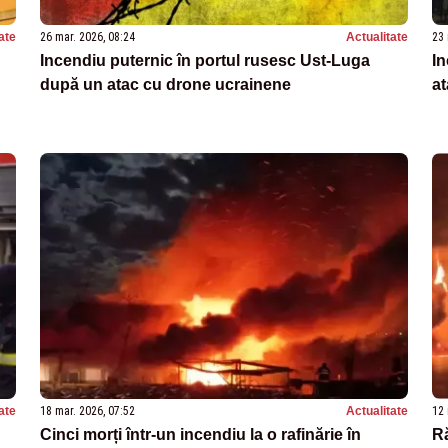
ate
26 mar. 2026, 08:24
Actualitate
23 
Incendiu puternic în portul rusesc Ust‑Luga
In
după un atac cu drone ucrainene
a
ate
18 mar. 2026, 07:52
Actualitate
12 
Cinci morți într-un incendiu la o rafinărie în
Ră