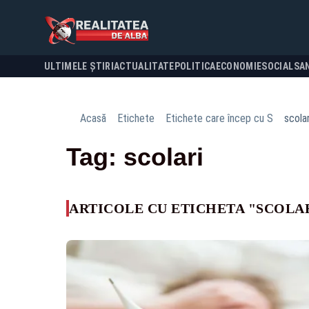
ULTIMELE ȘTIRI
ACTUALITATE
POLITICA
ECONOMIE
SOCIAL
SA
Acasă
Etichete
Etichete care încep cu S
scolar
Tag: scolari
ARTICOLE CU ETICHETA "SCOLA