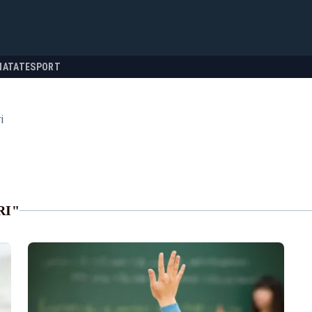
NATATE
SPORT
i
RI"