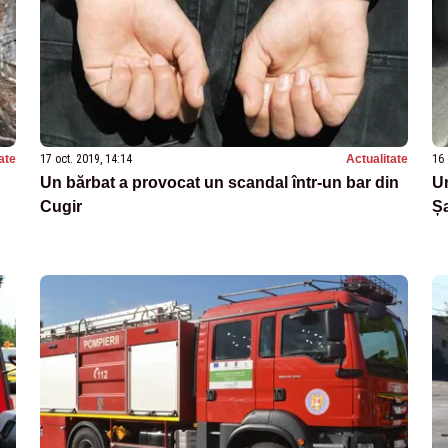
ate
17 oct. 2019, 14:14
Actualitate
16 
Un bărbat a provocat un scandal într-un bar din
Un
Cugir
Șa