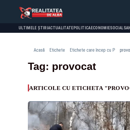
ULTIMELE ȘTIRI
ACTUALITATE
POLITICA
ECONOMIE
SOCIAL
SA
Acasă
Etichete
Etichete care încep cu P
prov
Tag: provocat
ARTICOLE CU ETICHETA "PROVO