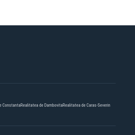
de Constanta
Realitatea de Dambovita
Realitatea de Caras-Severin