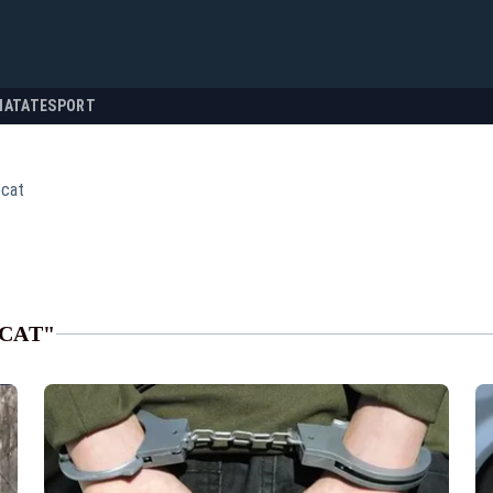
NATATE
SPORT
ocat
CAT"