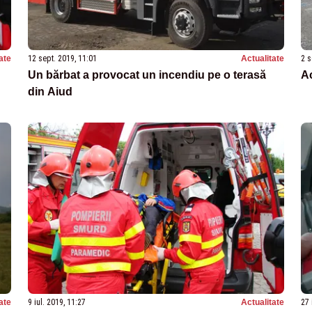
ate
12 sept. 2019, 11:01
Actualitate
2 s
Un bărbat a provocat un incendiu pe o terasă
Ac
din Aiud
ate
9 iul. 2019, 11:27
Actualitate
27 