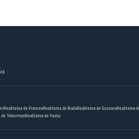
ită
amt
Realitatea de Vrancea
Realitatea de Braila
Realitatea de Suceava
Realitatea 
a de Teleorman
Realitatea de Vaslui