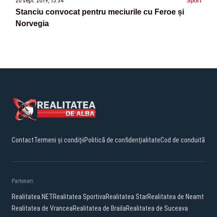
20 sept. 2019, 15:34
Sport
Stanciu convocat pentru meciurile cu Feroe și
Norvegia
Contact
Termeni și condiții
Politică de confidențialitate
Cod de conduită
Parteneri:
Realitatea.NET
Realitatea Sportiva
Realitatea Star
Realitatea de Neamt
Realitatea de Vrancea
Realitatea de Braila
Realitatea de Suceava