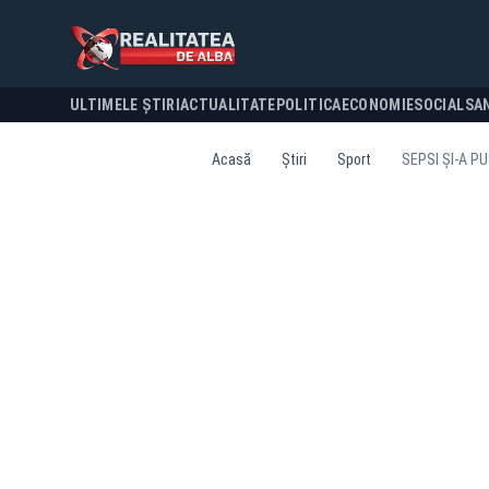
ULTIMELE ȘTIRI
ACTUALITATE
POLITICA
ECONOMIE
SOCIAL
SA
Acasă
Știri
Sport
SEPSI ȘI-A P