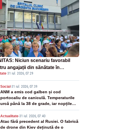
ITAS: Niciun scenariu favorabil
ru angajații din sănătate în
tate
·
31 iul. 2026, 07:29
ectul Legii salarizării
2
Social
-
31 iul. 2026, 07:39
ANM a emis cod galben și cod
portocaliu de caniculă. Temperaturile
urcă până la 38 de grade, iar nopțile
devin tropicale
3
Actualitate
-
31 iul. 2026, 07:40
Atac fără precedent al Rusiei. O fabrică
de drone din Kiev deținută de o