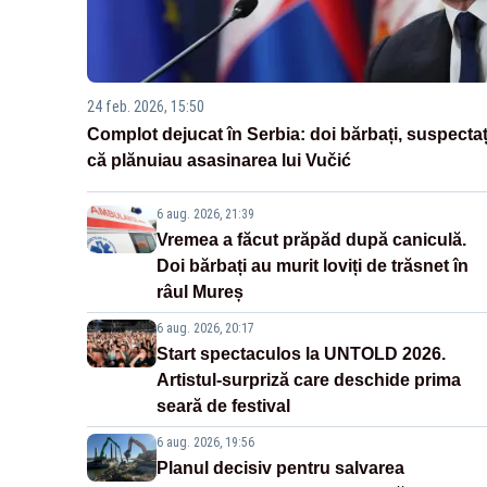
24 feb. 2026, 15:50
Complot dejucat în Serbia: doi bărbați, suspectaț
că plănuiau asasinarea lui Vučić
6 aug. 2026, 21:39
Vremea a făcut prăpăd după caniculă.
Doi bărbați au murit loviți de trăsnet în
râul Mureș
6 aug. 2026, 20:17
Start spectaculos la UNTOLD 2026.
Artistul-surpriză care deschide prima
seară de festival
6 aug. 2026, 19:56
Planul decisiv pentru salvarea