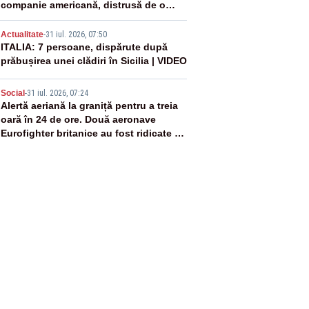
companie americană, distrusă de o
rachetă rusească
4
Actualitate
-
31 iul. 2026, 07:50
ITALIA: 7 persoane, dispărute după
prăbușirea unei clădiri în Sicilia | VIDEO
5
Social
-
31 iul. 2026, 07:24
Alertă aeriană la graniță pentru a treia
oară în 24 de ore. Două aeronave
Eurofighter britanice au fost ridicate de
la sol