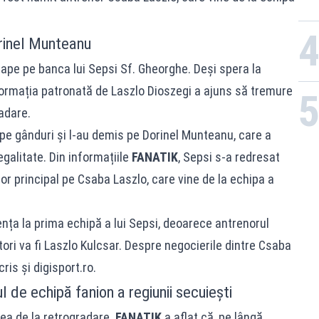
Dorinel Munteanu
tape pe banca lui Sepsi Sf. Gheorghe. Deși spera la
, formația patronată de Laszlo Dioszegi a ajuns să tremure
adare.
 pe gânduri și l-au demis pe Dorinel Munteanu, care a
egalitate. Din informațiile
FANATIK
, Sepsi s-a redresat
nor principal pe Csaba Laszlo, care vine de la echipa a
ența la prima echipă a lui Sepsi, deoarece antrenorul
tori va fi Laszlo Kulcsar. Despre negocierile dintre Csaba
ris și digisport.ro.
l de echipă fanion a regiunii secuiești
rea de la retrogradare.
FANATIK
a aflat că, pe lângă