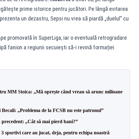
gătește prime istorice pentru jucători. Pe lângă evitarea
eprezenta un dezastru, Sepsi nu vrea să piardă „duelul” cu
pe promovată în SuperLiga, iar o eventuală retrogradare
ipă fanion a regiunii secuiești să-i revină formației
entru MM Stoica: „Mă oprește când vreau să arunc milioane
gi Becali: „Problema de la FCSB nu este patronul”
 precedent: „Cât să mai pierd bani?”
3 sportivi care au jucat, deja, pentru echipa noastră