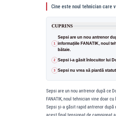
Cine este noul tehnician care v
CUPRINS
Sepsi are un nou antrenor dup
informațiile FANATIK, noul teh
1
bătaie.
Sepsi i-a găsit înlocuitor lui
2
Sepsi nu vrea să piardă statut
3
Sepsi are un nou antrenor după ce Do
FANATIK, noul tehnician vine doar cu 
Sepsi și-a găsit rapid antrenor după
acest final tensionat de campionat a