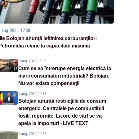
6 aug. 2026, 17:38
Ilie Bolojan anunță ieftinirea carburanților:
Petromidia revine la capacitate maximă
6 aug. 2026, 15:36
Cum se va întrerupe energia electrică la
marii consumatori industriali? Bolojan:
Nu vor exista compensații
6 aug. 2026, 15:33
Bolojan anunță restricțiile de consum
energetic. Centralele pe combustibili
fosili, repornite. La ore de vârf se va
apela la importuri - LIVE TEXT
6 aug. 2026, 15:24