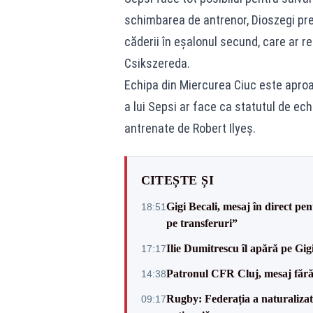
schimbarea de antrenor, Dioszegi pre
căderii în eșalonul secund, care ar r
Csikszereda.
Echipa din Miercurea Ciuc este aproa
a lui Sepsi ar face ca statutul de ech
antrenate de Robert Ilyeș.
CITEȘTE ȘI
Gigi Becali, mesaj în direct p
18:51
pe transferuri”
Ilie Dumitrescu îl apără pe Gi
17:17
Patronul CFR Cluj, mesaj fără
14:38
Rugby: Federația a naturalizat 
09:17