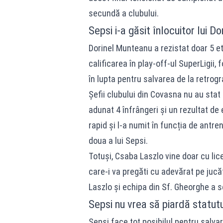
secundă a clubului.
Sepsi i-a găsit înlocuitor lui 
Dorinel Munteanu a rezistat doar 5 e
calificarea în play-off-ul SuperLigii
în lupta pentru salvarea de la retrogr
Șefii clubului din Covasna nu au stat
adunat 4 înfrângeri și un rezultat de 
rapid și l-a numit în funcția de antre
doua a lui Sepsi.
Totuși, Csaba Laszlo vine doar cu lic
care-i va pregăti cu adevărat pe jucă
Laszlo și echipa din Sf. Gheorghe a sc
Sepsi nu vrea să piardă statutu
Sepsi face tot posibilul pentru salva