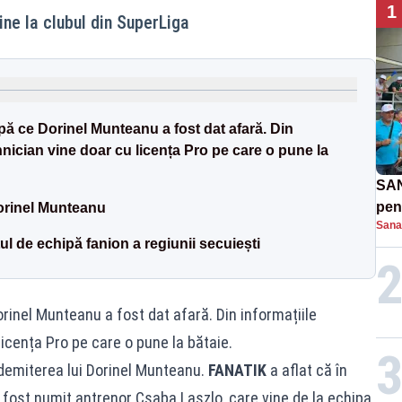
1
ine la clubul din SuperLiga
ă ce Dorinel Munteanu a fost dat afară. Din
nician vine doar cu licența Pro pe care o pune la
SAN
pent
 Dorinel Munteanu
Sana
proi
ul de echipă fanion a regiunii secuiești
rinel Munteanu a fost dat afară. Din informațiile
licența Pro pe care o pune la bătaie.
 demiterea lui Dorinel Munteanu.
FANATIK
a aflat că în
 fost numit antrenor Csaba Laszlo, care vine de la echipa