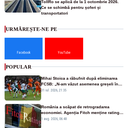
TollRo se aplică de la 1 octombrie 2026.
Ce se schimbă pentru șoferi și
transportatori
URMĂREȘTE-NE PE
Facebook
YouTube
POPULAR
Mihai Stoica a răbufnit după eliminarea
FCSB: „N-am văzut asemenea greșeli în
190 de meciuri europene”
31 iul. 2026, 21:35
România a scăpat de retrogradarea
economiei. Agenția Fitch menține ratingul
„BBB-” cu perspectivă negativă
1 aug. 2026, 06:48