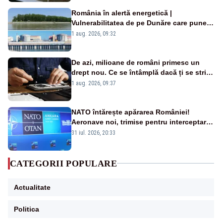
România în alertă energetică |
Vulnerabilitatea de pe Dunăre care pune
în pericol Centrala Cernavodă era
1 aug. 2026, 09:32
cunoscută de pe vremea lui Ceaușescu
De azi, milioane de români primesc un
drept nou. Ce se întâmplă dacă ți se strică
un produs
1 aug. 2026, 09:37
NATO întărește apărarea României!
Aeronave noi, trimise pentru interceptarea
și distrugerea dronelor
31 iul. 2026, 20:33
CATEGORII POPULARE
Actualitate
Politica