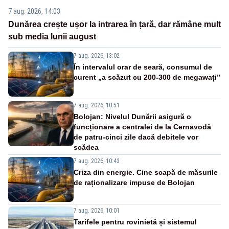
7 aug. 2026, 14:03
Dunărea crește ușor la intrarea în țară, dar rămâne mult
sub media lunii august
7 aug. 2026, 13:02
În intervalul orar de seară, consumul de
curent „a scăzut cu 200-300 de megawați”
7 aug. 2026, 10:51
Bolojan: Nivelul Dunării asigură o
funcționare a centralei de la Cernavodă
de patru-cinci zile dacă debitele vor
scădea
7 aug. 2026, 10:43
Criza din energie. Cine scapă de măsurile
de raționalizare impuse de Bolojan
7 aug. 2026, 10:01
Tarifele pentru rovinietă și sistemul