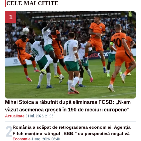
CELE MAI CITITE
1
Mihai Stoica a răbufnit după eliminarea FCSB: „N-am
văzut asemenea greșeli în 190 de meciuri europene”
Actualitate
·
31 iul. 2026, 21:35
2
România a scăpat de retrogradarea economiei. Agenția
Fitch menține ratingul „BBB-” cu perspectivă negativă
Economie
-
1 aug. 2026, 06:48