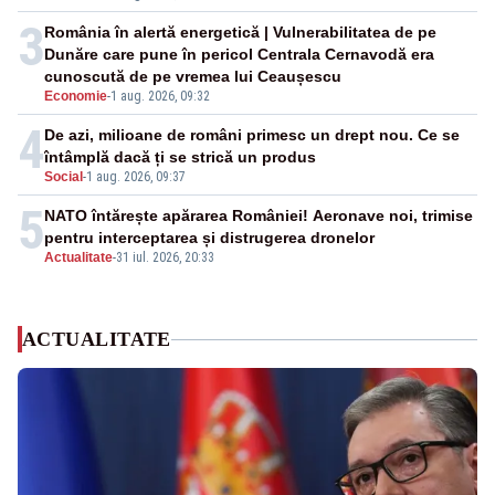
3
România în alertă energetică | Vulnerabilitatea de pe
Dunăre care pune în pericol Centrala Cernavodă era
cunoscută de pe vremea lui Ceaușescu
Economie
-
1 aug. 2026, 09:32
4
De azi, milioane de români primesc un drept nou. Ce se
întâmplă dacă ți se strică un produs
Social
-
1 aug. 2026, 09:37
5
NATO întărește apărarea României! Aeronave noi, trimise
pentru interceptarea și distrugerea dronelor
Actualitate
-
31 iul. 2026, 20:33
ACTUALITATE