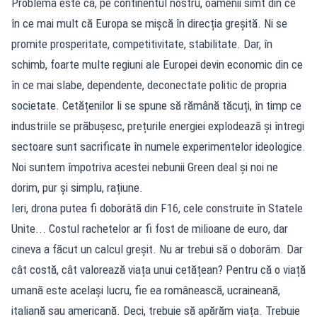
Problema este că, pe continentul nostru, oamenii simt din ce
în ce mai mult că Europa se mișcă în direcția greșită. Ni se
promite prosperitate, competitivitate, stabilitate. Dar, în
schimb, foarte multe regiuni ale Europei devin economic din ce
în ce mai slabe, dependente, deconectate politic de propria
societate. Cetățenilor li se spune să rămână tăcuți, în timp ce
industriile se prăbușesc, prețurile energiei explodează și întregi
sectoare sunt sacrificate în numele experimentelor ideologice.
Noi suntem împotriva acestei nebunii Green deal și noi ne
dorim, pur și simplu, rațiune.
Ieri, drona putea fi doborâtă din F16, cele construite în Statele
Unite... Costul rachetelor ar fi fost de milioane de euro, dar
cineva a făcut un calcul greșit. Nu ar trebui să o doborâm. Dar
cât costă, cât valorează viața unui cetățean? Pentru că o viață
umană este același lucru, fie ea românească, ucraineană,
italiană sau americană. Deci, trebuie să apărăm viața. Trebuie