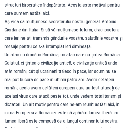
structuri birocratice îndepărtate. Acesta este motivul pentru
care suntem astăzi aici.
Aș vrea să mulțumesc secretarului nostru general, Antonio
Giordane din Italia. Și să vă mulțumesc tuturor, dragi prieteni,
care ieri ne-ați transmis gândurile voastre, salutările voastre și
mesaje pentru ce s-a întâmplat ieri dimineață.
Un atac cu dronă în România, un atac care nu țintea România,
Galațiul, ci țintea o civilizație antică, o civilizație antică unde
atât români, cât și ucraineni trăiesc în pace, iar acum nu se
mai pot bucura de pace în ultimii patru ani. Avem cetățeni
români, acolo avem cetățeni europeni care au fost atacați de
același virus care atacă peste tot, unde vedem totalitarism și
dictatori. Un alt motiv pentru care ne-am reunit astăzi aici, în
inima Europei și a României, este să apărăm lumea liberă, iar
lumea liberă este compusă de-a lungul continentului nostru.