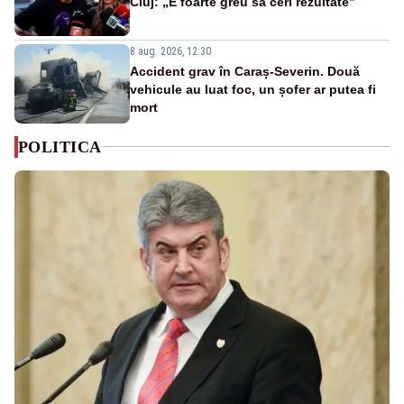
Cluj: „E foarte greu să ceri rezultate”
8 aug. 2026, 12:30
Accident grav în Caraș-Severin. Două
vehicule au luat foc, un șofer ar putea fi
mort
POLITICA