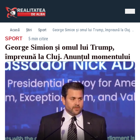
Acasă
Știri
Sport
George Simion și omul lui Trump, împreună la Cluj. Anunțul momentului
·
SPORT
5 min citire
George Simion și omul lui Trump,
împreună la Cluj. Anunțul momentului