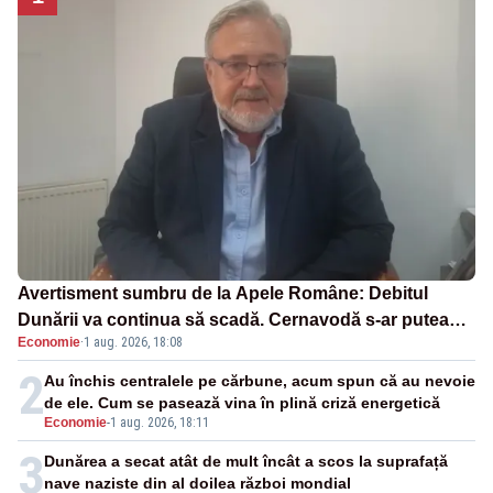
Avertisment sumbru de la Apele Române: Debitul
Dunării va continua să scadă. Cernavodă s-ar putea
Economie
·
1 aug. 2026, 18:08
închide în 4 zile
2
Au închis centralele pe cărbune, acum spun că au nevoie
de ele. Cum se pasează vina în plină criză energetică
Economie
-
1 aug. 2026, 18:11
3
Dunărea a secat atât de mult încât a scos la suprafață
nave naziste din al doilea război mondial