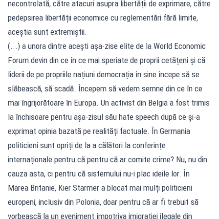
necontrolată, către atacuri asupra libertății de exprimare, către
pedepsirea libertății economice cu reglementări fără limite,
aceștia sunt extremiștii.
(...) a unora dintre acești așa-zise elite de la World Economic
Forum devin din ce în ce mai speriate de proprii cetățeni și că
liderii de pe propriile națiuni democrația în sine începe să se
slăbească, să scadă. Începem să vedem semne din ce în ce
mai îngrijorătoare în Europa. Un activist din Belgia a fost trimis
la închisoare pentru așa-zisul său hate speech după ce și-a
exprimat opinia bazată pe realități factuale. În Germania
politicieni sunt opriți de la a călători la conferințe
internaționale pentru că pentru că ar comite crime? Nu, nu din
cauza asta, ci pentru că sistemului nu-i plac ideile lor. În
Marea Britanie, Kier Starmer a blocat mai mulți politicieni
europeni, inclusiv din Polonia, doar pentru că ar fi trebuit să
vorbească la un eveniment împotriva imigrației ilegale din