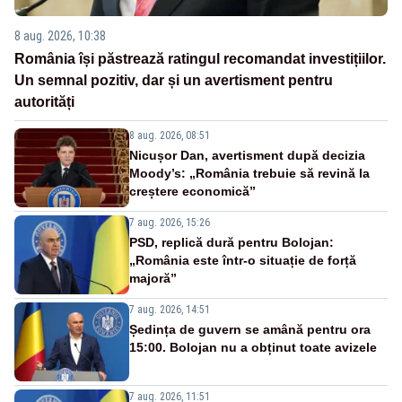
8 aug. 2026, 10:38
România își păstrează ratingul recomandat investițiilor.
Un semnal pozitiv, dar și un avertisment pentru
autorități
8 aug. 2026, 08:51
Nicușor Dan, avertisment după decizia
Moody’s: „România trebuie să revină la
creștere economică”
7 aug. 2026, 15:26
PSD, replică dură pentru Bolojan:
„România este într-o situație de forță
majoră”
7 aug. 2026, 14:51
Ședința de guvern se amână pentru ora
15:00. Bolojan nu a obținut toate avizele
7 aug. 2026, 11:51