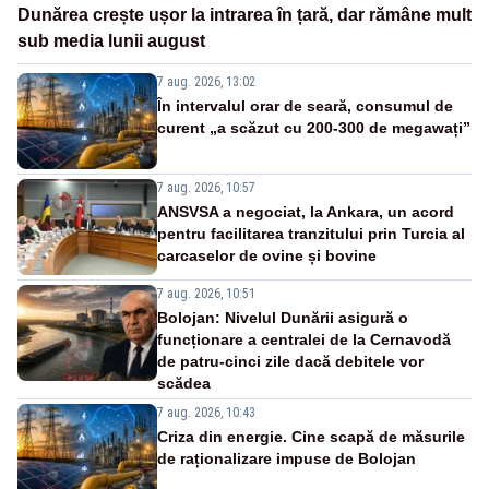
Dunărea crește ușor la intrarea în țară, dar rămâne mult
sub media lunii august
7 aug. 2026, 13:02
În intervalul orar de seară, consumul de
curent „a scăzut cu 200-300 de megawați”
7 aug. 2026, 10:57
ANSVSA a negociat, la Ankara, un acord
pentru facilitarea tranzitului prin Turcia al
carcaselor de ovine și bovine
7 aug. 2026, 10:51
Bolojan: Nivelul Dunării asigură o
funcționare a centralei de la Cernavodă
de patru-cinci zile dacă debitele vor
scădea
7 aug. 2026, 10:43
Criza din energie. Cine scapă de măsurile
de raționalizare impuse de Bolojan