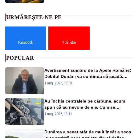
URMĂREȘTE-NE PE
Facebook
YouTube
POPULAR
Avertisment sumbru de la Apele Române:
Debitul Dunării va continua să scadă.
Cernavodă s-ar putea închide în 4 zile
1 aug. 2026, 18:08
Au închis centralele pe cărbune, acum
spun că au nevoie de ele. Cum se
pasează vina în plină criză energetică
1 aug. 2026, 18:11
Dunărea a secat atât de mult încât a scos
la suprafață nave naziste din al doilea