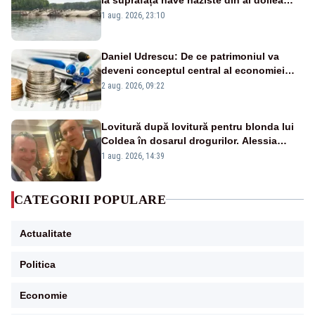
război mondial
1 aug. 2026, 23:10
Daniel Udrescu: De ce patrimoniul va
deveni conceptul central al economiei
viitoare?
2 aug. 2026, 09:22
Lovitură după lovitură pentru blonda lui
Coldea în dosarul drogurilor. Alessia
Păcuraru explică decizia magistraților
1 aug. 2026, 14:39
CATEGORII POPULARE
Actualitate
Politica
Economie