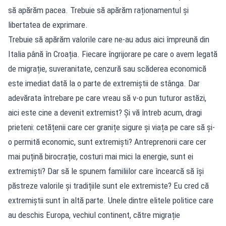
să apărăm pacea. Trebuie să apărăm raționamentul și
libertatea de exprimare.
Trebuie să apărăm valorile care ne-au adus aici împreună din
Italia până în Croația. Fiecare îngrijorare pe care o avem legată
de migrație, suveranitate, cenzură sau scăderea economică
este imediat dată la o parte de extremiștii de stânga. Dar
adevărata întrebare pe care vreau să v-o pun tuturor astăzi,
aici este cine a devenit extremist? Și vă întreb acum, dragi
prieteni: cetățenii care cer granițe sigure și viața pe care să și-
o permită economic, sunt extremiști? Antreprenorii care cer
mai puțină birocrație, costuri mai mici la energie, sunt ei
extremiști? Dar să le spunem familiilor care încearcă să își
păstreze valorile și tradițiile sunt ele extremiste? Eu cred că
extremiștii sunt în altă parte. Unele dintre elitele politice care
au deschis Europa, vechiul continent, către migrație