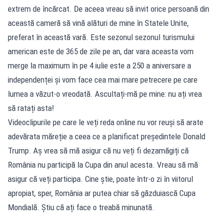
extrem de încărcat. De aceea vreau să invit orice persoană din
această cameră să vină alături de mine în Statele Unite,
preferat în această vară. Este sezonul sezonul turismului
american este de 365 de zile pe an, dar vara aceasta vom
merge la maximum în pe 4 iulie este a 250 a aniversare a
independenței și vom face cea mai mare petrecere pe care
lumea a văzut-o vreodată. Ascultați-mă pe mine: nu ați vrea
să ratați asta!
Videoclipurile pe care le veți reda online nu vor reuși să arate
adevărata măreție a ceea ce a planificat președintele Donald
Trump. Aș vrea să mă asigur că nu veți fi dezamăgiți că
România nu participă la Cupa din anul acesta. Vreau să mă
asigur că veți participa. Cine știe, poate într-o zi în viitorul
apropiat, sper, România ar putea chiar să găzduiască Cupa
Mondială. Știu că ați face o treabă minunată.