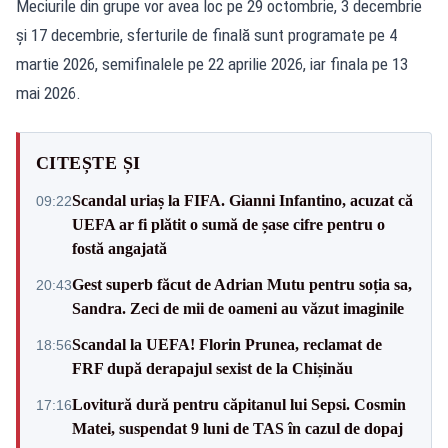
Meciurile din grupe vor avea loc pe 29 octombrie, 3 decembrie
și 17 decembrie, sferturile de finală sunt programate pe 4
martie 2026, semifinalele pe 22 aprilie 2026, iar finala pe 13
mai 2026.
CITEȘTE ȘI
Scandal uriaș la FIFA. Gianni Infantino, acuzat că
09:22
UEFA ar fi plătit o sumă de șase cifre pentru o
fostă angajată
Gest superb făcut de Adrian Mutu pentru soția sa,
20:43
Sandra. Zeci de mii de oameni au văzut imaginile
Scandal la UEFA! Florin Prunea, reclamat de
18:56
FRF după derapajul sexist de la Chișinău
Lovitură dură pentru căpitanul lui Sepsi. Cosmin
17:16
Matei, suspendat 9 luni de TAS în cazul de dopaj