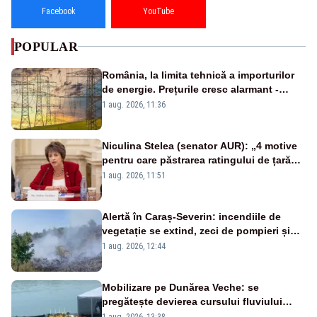
Facebook
YouTube
POPULAR
România, la limita tehnică a importurilor
de energie. Prețurile cresc alarmant -
Analiză Realitatea Plus
1 aug. 2026, 11:36
Niculina Stelea (senator AUR): „4 motive
pentru care păstrarea ratingului de țară
nu este o reușită pentru Guvernul
1 aug. 2026, 11:51
Bolojan”
Alertă în Caraș-Severin: incendiile de
vegetație se extind, zeci de pompieri și
silvicultori se luptă cu flăcările - VIDEO
1 aug. 2026, 12:44
Mobilizare pe Dunărea Veche: se
pregătește devierea cursului fluviului
către Cernavodă – VIDEO
1 aug. 2026, 13:38