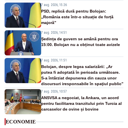
7 aug. 2026, 15:26
PSD, replică dură pentru Bolojan:
„România este într-o situație de forță
majoră”
7 aug. 2026, 14:51
Ședința de guvern se amână pentru ora
15:00. Bolojan nu a obținut toate avizele
7 aug. 2026, 11:51
Bolojan, despre legea salarizării: „Ar
putea fi adoptată în perioada următoare.
S-a întârziat depunerea din cauza unor
discursuri iresponsabile în spaţiul public”
7 aug. 2026, 10:57
ANSVSA a negociat, la Ankara, un acord
pentru facilitarea tranzitului prin Turcia al
carcaselor de ovine și bovine
ECONOMIE