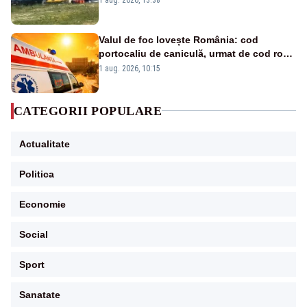
Valul de foc lovește România: cod
portocaliu de caniculă, urmat de cod roșu
duminică. Temperaturile urcă spre 40°C
1 aug. 2026, 10:15
CATEGORII POPULARE
Actualitate
Politica
Economie
Social
Sport
Sanatate