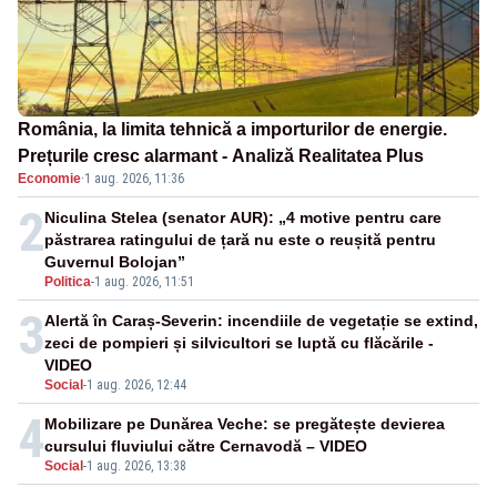
România, la limita tehnică a importurilor de energie.
Prețurile cresc alarmant - Analiză Realitatea Plus
Economie
·
1 aug. 2026, 11:36
2
Niculina Stelea (senator AUR): „4 motive pentru care
păstrarea ratingului de țară nu este o reușită pentru
Guvernul Bolojan”
Politica
-
1 aug. 2026, 11:51
3
Alertă în Caraș-Severin: incendiile de vegetație se extind,
zeci de pompieri și silvicultori se luptă cu flăcările -
VIDEO
Social
-
1 aug. 2026, 12:44
4
Mobilizare pe Dunărea Veche: se pregătește devierea
cursului fluviului către Cernavodă – VIDEO
Social
-
1 aug. 2026, 13:38