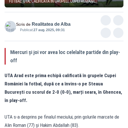
FOTBAL: UTA, CALIFICATĂ ÎN GRUPELE CUPEI ROMÂNIEI
Realitatea de Alba
Scris de
Publicat:
27 aug. 2025, 09:31
Miercuri și joi vor avea loc celelalte partide din play-
off
UTA Arad este prima echipă calificată în grupele Cupei
României la fotbal, după ce a învins-o pe Steaua
București cu scorul de 2-0 (0-0), marți seara, în Ghencea,
în play-off.
UTA s-a desprins pe finalul meciului, prin golurile marcate de
Alin Roman (77) și Hakim Abdallah (83).