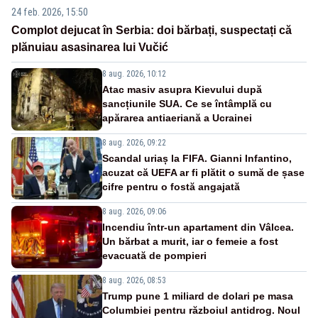
24 feb. 2026, 15:50
Complot dejucat în Serbia: doi bărbați, suspectați că
plănuiau asasinarea lui Vučić
8 aug. 2026, 10:12
Atac masiv asupra Kievului după
sancțiunile SUA. Ce se întâmplă cu
apărarea antiaeriană a Ucrainei
8 aug. 2026, 09:22
Scandal uriaș la FIFA. Gianni Infantino,
acuzat că UEFA ar fi plătit o sumă de șase
cifre pentru o fostă angajată
8 aug. 2026, 09:06
Incendiu într-un apartament din Vâlcea.
Un bărbat a murit, iar o femeie a fost
evacuată de pompieri
8 aug. 2026, 08:53
Trump pune 1 miliard de dolari pe masa
Columbiei pentru războiul antidrog. Noul