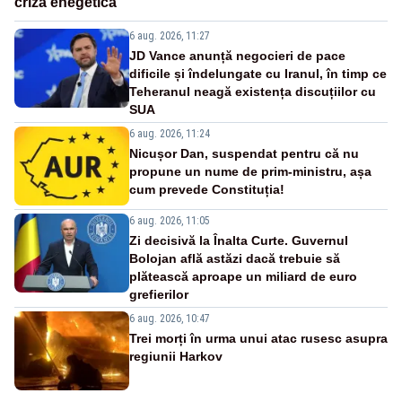
criză enegetică
6 aug. 2026, 11:27
JD Vance anunță negocieri de pace
dificile și îndelungate cu Iranul, în timp ce
Teheranul neagă existența discuțiilor cu
SUA
6 aug. 2026, 11:24
Nicușor Dan, suspendat pentru că nu
propune un nume de prim-ministru, așa
cum prevede Constituția!
6 aug. 2026, 11:05
Zi decisivă la Înalta Curte. Guvernul
Bolojan află astăzi dacă trebuie să
plătească aproape un miliard de euro
grefierilor
6 aug. 2026, 10:47
Trei morți în urma unui atac rusesc asupra
regiunii Harkov