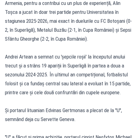
Armenia, pentru a contribui cu un plus de experiență, Alin
Toșca a jucat în doar trei partide pentru Universitatea în
stagiunea 2025-2026, mai exact în duelurile cu FC Botoșani (0-
2, în Superligă), Metalul Buzău (2-1, în Cupa României) și Sepsi
Sfântu Gheorghe (2-2, în Cupa României).
Andrei Artean a semnat cu 'șepcile roșii' la începutul anului
trecut și a strâns 19 apariții în Superligă în partea a doua a
sezonului 2024-2025. În ultimul an competițional, fotbalistul
folosit și ca fundaș central sau lateral a evoluat în 15 partide,
printre care și cele două confruntări din cupele europene.
Și portarul lituanian Edvinas Gertmonas a plecat de la ''U'',
semnând deja cu Servette Geneva.
''U'' a făcut și prima achiziție, portarul cipriot Neofytos Michael