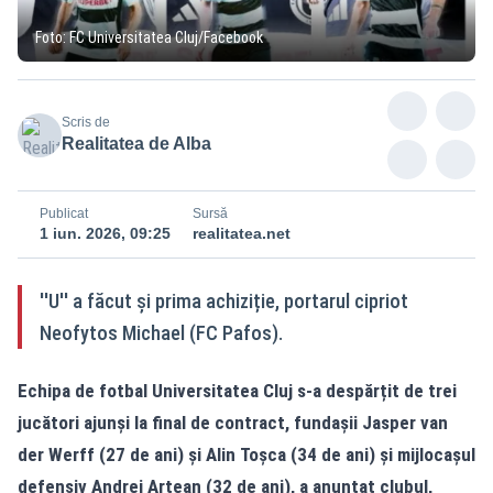
Foto: FC Universitatea Cluj/Facebook
Scris de
Realitatea de Alba
Publicat
Sursă
1 iun. 2026, 09:25
realitatea.net
''U'' a făcut și prima achiziție, portarul cipriot
Neofytos Michael (FC Pafos).
Echipa de fotbal Universitatea Cluj s-a despărțit de trei
jucători ajunși la final de contract, fundașii Jasper van
der Werff (27 de ani) și Alin Toșca (34 de ani) și mijlocașul
defensiv Andrei Artean (32 de ani), a anunțat clubul,