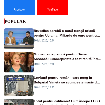
Facebook
YouTube
POPULAR
Bruxelles aprobă o nouă tranșă uriașă
pentru Ucraina! Miliarde de euro pentru
armament și apărare
30 iul. 2026, 16:19
Momente de panică pentru Diana
Șoșoacă! Eurodeputata a fost rănită într-
un accident rutier
30 iul. 2026, 16:48
Lovitură pentru românii care merg în
Bulgaria! Vinieta se scumpește masiv de
la 1 august
30 iul. 2026, 17:15
Totul pentru calificare! Cum începe FCSB