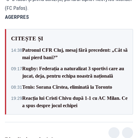
(FC Pafos).
AGERPRES
CITEȘTE ȘI
Patronul CFR Cluj, mesaj fără precedent: „Cât să
14:38
mai pierd bani?”
Rugby: Federația a naturalizat 3 sportivi care au
09:17
jucat, deja, pentru echipa noastră națională
Tenis: Sorana Cîrstea, eliminată la Toronto
08:31
Reacția lui Cristi Chivu după 1-1 cu AC Milan. Ce
19:29
a spus despre jocul echipei