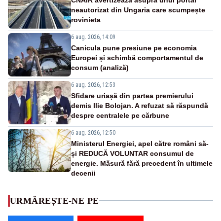
neautorizat din Ungaria care scumpește
rovinieta
6 aug. 2026, 14:09
Canicula pune presiune pe economia
Europei și schimbă comportamentul de
consum (analiză)
6 aug. 2026, 12:53
Sfidare uriașă din partea premierului
demis Ilie Bolojan. A refuzat să răspundă
despre centralele pe cărbune
6 aug. 2026, 12:50
Ministerul Energiei, apel către români să-
și REDUCĂ VOLUNTAR consumul de
energie. Măsură fără precedent în ultimele
decenii
URMĂREȘTE-NE PE