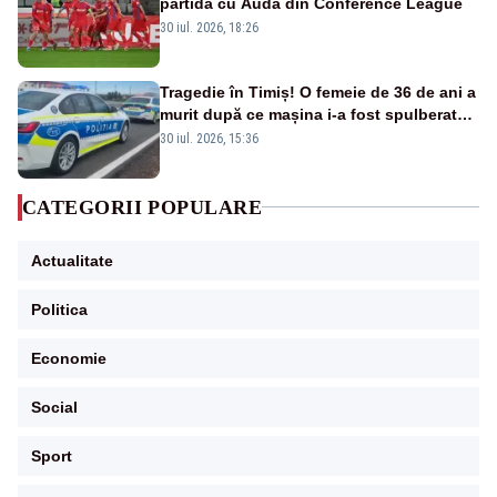
partida cu Auda din Conference League
30 iul. 2026, 18:26
Tragedie în Timiș! O femeie de 36 de ani a
murit după ce mașina i-a fost spulberată
de tren
30 iul. 2026, 15:36
CATEGORII POPULARE
Actualitate
Politica
Economie
Social
Sport