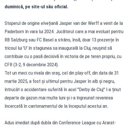
duminică, pe site-ul său oficial.
Stoperul de origine elvețiană Jasper van der Werff a venit de la
Paderborn în vara lui 2024. Jucătorul care a mai evoluat pentru
RB Salzburg sau FC Basel a strâns, însă, doar 13 prezențe în
tricoul lui 'U' în stagiunea sa inaugurală la Cluj, reușind să
contribuie cu o pasă decisivă în victoria de pe teren propriu, cu
CFR (3-2, 9 decembrie 2024).
Tot un meci cu rivala din oraș, cel din play-off, din data de 31
martie 2025, a fost și ultimul pentru Jasper în alb și negru,
întrucât o accidentare suferită în acel ''Derby de Cluj'' l-a ținut
departe de gazon mai multe luni și i-a îngreunat revenirea
încercată în cantonamentul de la începutul acestui an.
Adus imediat după dubla din Conference League cu Ararat-