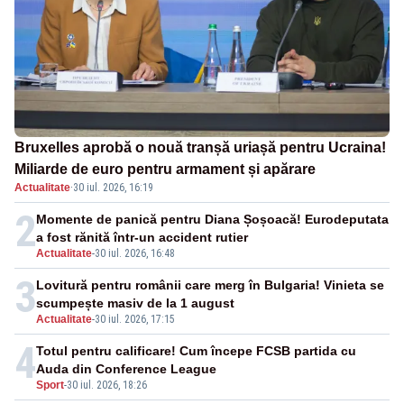
Bruxelles aprobă o nouă tranșă uriașă pentru Ucraina!
Miliarde de euro pentru armament și apărare
Actualitate
·
30 iul. 2026, 16:19
2
Momente de panică pentru Diana Șoșoacă! Eurodeputata
a fost rănită într-un accident rutier
Actualitate
-
30 iul. 2026, 16:48
3
Lovitură pentru românii care merg în Bulgaria! Vinieta se
scumpește masiv de la 1 august
Actualitate
-
30 iul. 2026, 17:15
4
Totul pentru calificare! Cum începe FCSB partida cu
Auda din Conference League
Sport
-
30 iul. 2026, 18:26