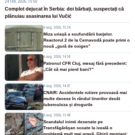
24 feb. 2026, 15:50
Complot dejucat în Serbia: doi bărbați, suspectați că
plănuiau asasinarea lui Vučić
6 aug. 2026, 15:24
Miza uriașă a scufundării barjelor.
Reactorul 2 de la Cernavodă poate primi o
nouă „gură de oxigen”
6 aug. 2026, 14:38
Patronul CFR Cluj, mesaj fără precedent:
„Cât să mai pierd bani?”
6 aug. 2026, 14:07
CNAIR: Accidentele rutiere provoacă mai
multe decese în rândul tinerilor decât
tuberculoza și drogurile
6 aug. 2026, 13:48
Scandalul inimii desenate pe
Transfăgărășan scoate la iveală o
problemă mult mai gravă. Ghizii montani: