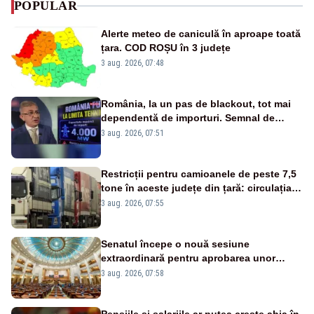
POPULAR
Alerte meteo de caniculă în aproape toată
țara. COD ROȘU în 3 județe
3 aug. 2026, 07:48
România, la un pas de blackout, tot mai
dependentă de importuri. Semnal de
alarmă tras de un expert în energie
3 aug. 2026, 07:51
Restricții pentru camioanele de peste 7,5
tone în aceste județe din țară: circulația
este interzisă luni, între orele 12:00 și
3 aug. 2026, 07:55
20:00
Senatul începe o nouă sesiune
extraordinară pentru aprobarea unor
jaloane din PNRR
3 aug. 2026, 07:58