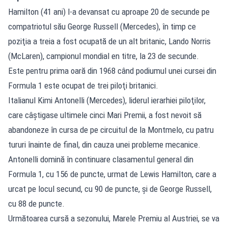
Hamilton (41 ani) l-a devansat cu aproape 20 de secunde pe
compatriotul său George Russell (Mercedes), în timp ce
poziţia a treia a fost ocupată de un alt britanic, Lando Norris
(McLaren), campionul mondial en titre, la 23 de secunde.
Este pentru prima oară din 1968 când podiumul unei cursei din
Formula 1 este ocupat de trei piloţi britanici.
Italianul Kimi Antonelli (Mercedes), liderul ierarhiei piloţilor,
care câştigase ultimele cinci Mari Premii, a fost nevoit să
abandoneze în cursa de pe circuitul de la Montmelo, cu patru
tururi înainte de final, din cauza unei probleme mecanice.
Antonelli domină în continuare clasamentul general din
Formula 1, cu 156 de puncte, urmat de Lewis Hamilton, care a
urcat pe locul secund, cu 90 de puncte, şi de George Russell,
cu 88 de puncte.
Următoarea cursă a sezonului, Marele Premiu al Austriei, se va