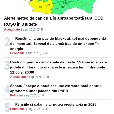
Alerte meteo de caniculă în aproape toată țara. COD
ROȘU în 3 județe
Actualitate
·
3 aug. 2026, 07:48
2
România, la un pas de blackout, tot mai dependentă
de importuri. Semnal de alarmă tras de un expert în
energie
Economie
-
3 aug. 2026, 07:51
3
Restricții pentru camioanele de peste 7,5 tone în aceste
județe din țară: circulația este interzisă luni, între orele
12:00 și 20:00
Actualitate
-
3 aug. 2026, 07:55
4
Senatul începe o nouă sesiune extraordinară pentru
aprobarea unor jaloane din PNRR
Politica
-
3 aug. 2026, 07:58
5
Pensiile și salariile ar putea crește abia în 2028
Economie
-
3 aug. 2026, 07:31