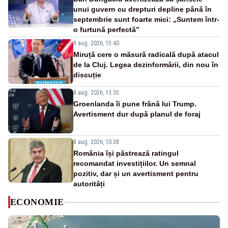
unui guvern cu drepturi depline până în
septembrie sunt foarte mici: „Suntem într-
o furtună perfectă”
9 aug. 2026, 15:40
Miruță cere o măsură radicală după atacul
de la Cluj. Legea dezinformării, din nou în
discuție
8 aug. 2026, 13:35
Groenlanda îi pune frână lui Trump.
Avertisment dur după planul de foraj
8 aug. 2026, 10:38
România își păstrează ratingul
recomandat investițiilor. Un semnal
pozitiv, dar și un avertisment pentru
autorități
ECONOMIE