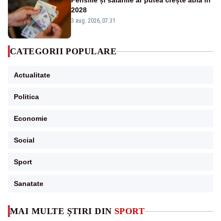
Pensiile și salariile ar putea crește abia în
2028
3 aug. 2026, 07:31
CATEGORII POPULARE
Actualitate
Politica
Economie
Social
Sport
Sanatate
MAI MULTE ȘTIRI DIN
SPORT