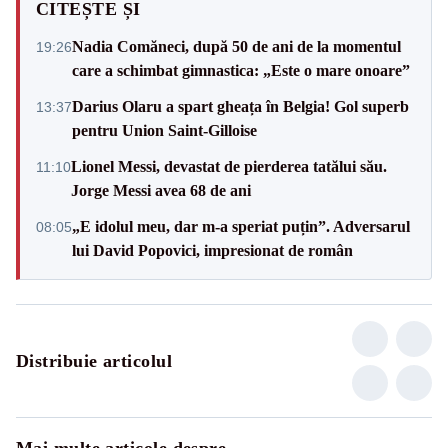
CITEȘTE ȘI
Nadia Comăneci, după 50 de ani de la momentul
19:26
care a schimbat gimnastica: „Este o mare onoare”
Darius Olaru a spart gheața în Belgia! Gol superb
13:37
pentru Union Saint-Gilloise
Lionel Messi, devastat de pierderea tatălui său.
11:10
Jorge Messi avea 68 de ani
„E idolul meu, dar m-a speriat puțin”. Adversarul
08:05
lui David Popovici, impresionat de român
Distribuie articolul
Mai multe articole despre