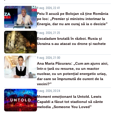
9 aug. 2026, 22:41
Peiu îl acuză pe Bolojan că ține România
pe loc: „Premier și ministru interimar la
Energie, dar nu are curaj să ia o decizie”
9 aug. 2026, 21:25
Escaladare brutală în război. Rusia și
Ucraina s-au atacat cu drone și rachete
9 aug. 2026, 21:00
Ana Maria Păcuraru: „Cum am ajuns aici,
într-o țară cu resurse, cu un reactor
nuclear, cu un potențial energetic uriaș,
dar care se împrumută de curent de la
vecini?”
9 aug. 2026, 20:24
Moment emoționant la Untold. Lewis
Capaldi a făcut tot stadionul să cânte
melodia „Someone You Loved”