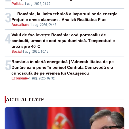
Politica
-
1 aug. 2026, 09:39
3
România, la limita tehnică a importurilor de energie.
Prețurile cresc alarmant - Analiză Realitatea Plus
Actualitate
-
1 aug. 2026, 09:46
4
Valul de foc lovește România: cod portocaliu de
caniculă, urmat de cod roșu duminică. Temperaturile
urcă spre 40°C
Social
-
1 aug. 2026, 10:15
5
România în alertă energetică | Vulnerabilitatea de pe
Dunăre care pune în pericol Centrala Cernavodă era
cunoscută de pe vremea lui Ceaușescu
Economie
-
1 aug. 2026, 09:32
ACTUALITATE