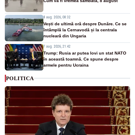
Cum va fi vremea sâmbătă, 8 august
8 aug. 2026, 08:32
Vești de ultimă oră despre Dunăre. Ce se
întâmplă la Cernavodă și la centrala
nucleară din Ungaria
7 aug. 2026, 21:42
Trump: Rusia ar putea lovi un stat NATO
în această toamnă. Ce spune despre
armele pentru Ucraina
POLITICA