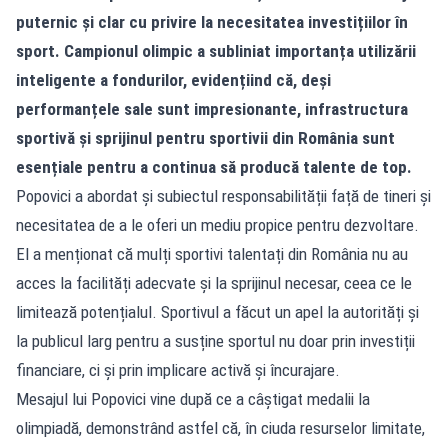
puternic și clar cu privire la necesitatea investițiilor în
sport. Campionul olimpic a subliniat importanța utilizării
inteligente a fondurilor, evidențiind că, deși
performanțele sale sunt impresionante, infrastructura
sportivă și sprijinul pentru sportivii din România sunt
esențiale pentru a continua să producă talente de top.
Popovici a abordat și subiectul responsabilității față de tineri și
necesitatea de a le oferi un mediu propice pentru dezvoltare.
El a menționat că mulți sportivi talentați din România nu au
acces la facilități adecvate și la sprijinul necesar, ceea ce le
limitează potențialul. Sportivul a făcut un apel la autorități și
la publicul larg pentru a susține sportul nu doar prin investiții
financiare, ci și prin implicare activă și încurajare.
Mesajul lui Popovici vine după ce a câștigat medalii la
olimpiadă, demonstrând astfel că, în ciuda resurselor limitate,