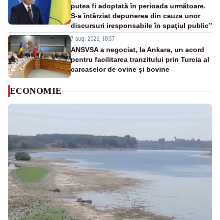
putea fi adoptată în perioada următoare.
S-a întârziat depunerea din cauza unor
discursuri iresponsabile în spaţiul public”
7 aug. 2026, 10:57
ANSVSA a negociat, la Ankara, un acord
pentru facilitarea tranzitului prin Turcia al
carcaselor de ovine și bovine
ECONOMIE