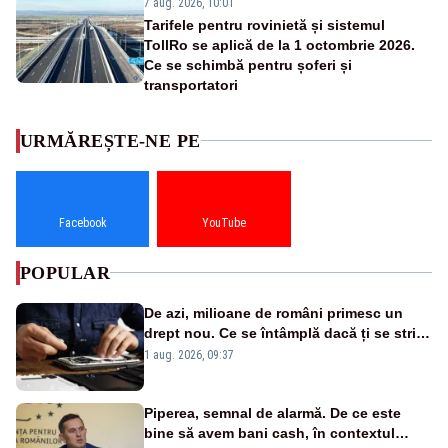
7 aug. 2026, 10:01
Tarifele pentru rovinietă și sistemul
TollRo se aplică de la 1 octombrie 2026.
Ce se schimbă pentru șoferi și
transportatori
URMĂREȘTE-NE PE
Facebook
YouTube
POPULAR
De azi, milioane de români primesc un
drept nou. Ce se întâmplă dacă ți se strică
un produs
1 aug. 2026, 09:37
Piperea, semnal de alarmă. De ce este
bine să avem bani cash, în contextul