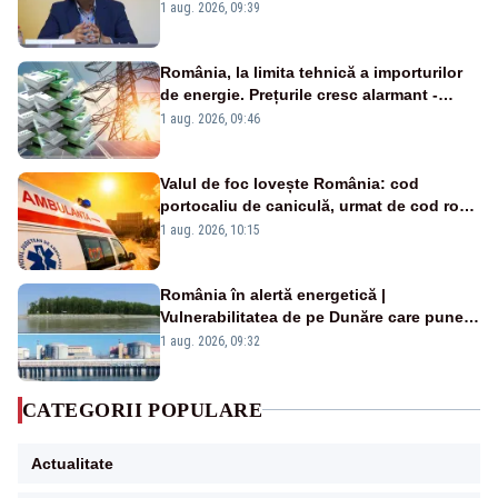
alertei energetice?
1 aug. 2026, 09:39
România, la limita tehnică a importurilor
de energie. Prețurile cresc alarmant -
Analiză Realitatea Plus
1 aug. 2026, 09:46
Valul de foc lovește România: cod
portocaliu de caniculă, urmat de cod roșu
duminică. Temperaturile urcă spre 40°C
1 aug. 2026, 10:15
România în alertă energetică |
Vulnerabilitatea de pe Dunăre care pune
în pericol Centrala Cernavodă era
1 aug. 2026, 09:32
cunoscută de pe vremea lui Ceaușescu
CATEGORII POPULARE
Actualitate