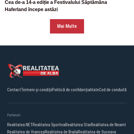
Cea de-a 14-a ediție a Festivalului Săptămâna
Haferland începe astăzi
Mai Multe
Contact
Termeni și condiții
Politică de confidențialitate
Cod de conduită
Parteneri:
Realitatea.NET
Realitatea Sportiva
Realitatea Star
Realitatea de Neamt
Realitatea de Vrancea
Realitatea de Braila
Realitatea de Suceava