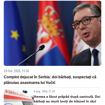
24 feb. 2026, 15:50
Complot dejucat în Serbia: doi bărbați, suspectați că
plănuiau asasinarea lui Vučić
6 aug. 2026, 21:39
Vremea a făcut prăpăd după caniculă. Doi
bărbați au murit loviți de trăsnet în râul