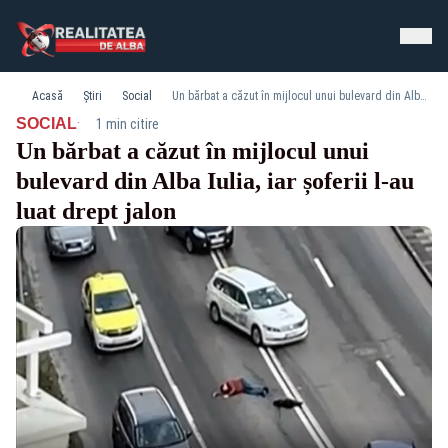
Acasă
Știri
Social
Un bărbat a căzut în mijlocul unui bulevard din Alba Iulia, iar șoferii l-au luat drept jalon
·
SOCIAL
1 min citire
Un bărbat a căzut în mijlocul unui
bulevard din Alba Iulia, iar șoferii l-au
luat drept jalon