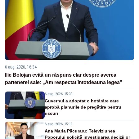
6 aug. 2026, 16:34
Ilie Bolojan evită un răspuns clar despre averea
partenerei sale: „Am respectat întotdeauna legea”
6 aug. 2026, 15:39
Guvernul a adoptat o hotărâre care
aprobă planurile de pregătire pentru
riscuri
6 aug. 2026, 15:18
Ana Maria Păcuraru: Televiziunea
Poporului solicită investigarea deciziilor