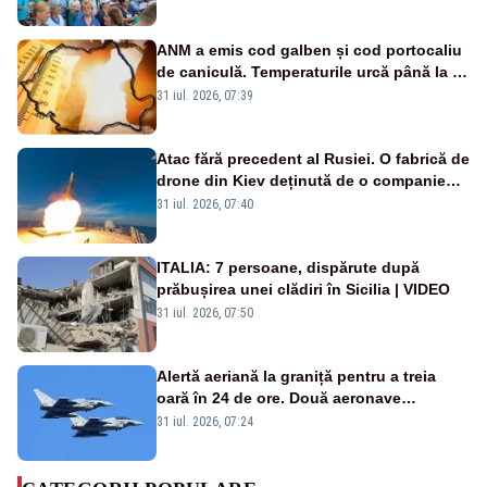
ANM a emis cod galben și cod portocaliu
de caniculă. Temperaturile urcă până la 38
de grade, iar nopțile devin tropicale
31 iul. 2026, 07:39
Atac fără precedent al Rusiei. O fabrică de
drone din Kiev deținută de o companie
americană, distrusă de o rachetă
31 iul. 2026, 07:40
rusească
ITALIA: 7 persoane, dispărute după
prăbușirea unei clădiri în Sicilia | VIDEO
31 iul. 2026, 07:50
Alertă aeriană la graniță pentru a treia
oară în 24 de ore. Două aeronave
Eurofighter britanice au fost ridicate de la
31 iul. 2026, 07:24
sol