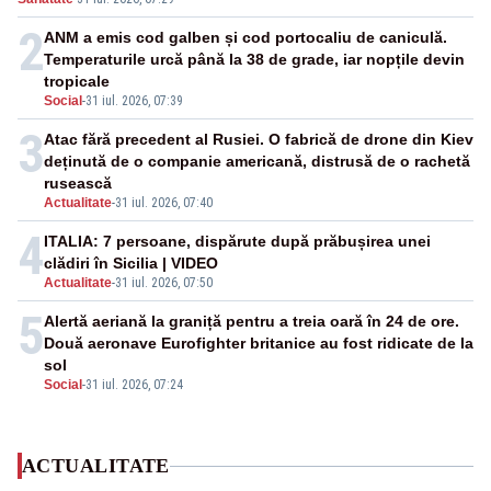
2
ANM a emis cod galben și cod portocaliu de caniculă.
Temperaturile urcă până la 38 de grade, iar nopțile devin
tropicale
Social
-
31 iul. 2026, 07:39
3
Atac fără precedent al Rusiei. O fabrică de drone din Kiev
deținută de o companie americană, distrusă de o rachetă
rusească
Actualitate
-
31 iul. 2026, 07:40
4
ITALIA: 7 persoane, dispărute după prăbușirea unei
clădiri în Sicilia | VIDEO
Actualitate
-
31 iul. 2026, 07:50
5
Alertă aeriană la graniță pentru a treia oară în 24 de ore.
Două aeronave Eurofighter britanice au fost ridicate de la
sol
Social
-
31 iul. 2026, 07:24
ACTUALITATE