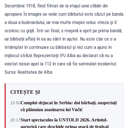
Decembrie 1918, fiind filmat de la etajul unei clădiri din
apropiere.În imagini se vede cum bărbatul este căzut pe banda
a doua a bulevardului, iar mai multe mașini reduc viteza și îl
ocolesc cu grijă. Într-un final, o mașină a oprit pe prima bandă,
iar bărbații aflați în ea au sărit în ajutor. Nu este clar ce s-a
întâmplat în continuare cu bărbatul și nici cum a ajuns în
mijlocul străzii.Reprezentații IPJ Alba au declarat că nu a
existat niciun apel la 112 în care să fie semnalat incidentul.
Sursa: Realitatea de Alba
CITEȘTE ȘI
Complot dejucat în Serbia: doi bărbați, suspectați
15:50
că plănuiau asasinarea lui Vučić
Start spectaculos la UNTOLD 2026. Artistul-
20:17
surpriză care deschide prima seară de festival