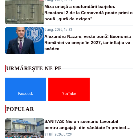
Miza uriașă a scufundării barjelor.
Reactorul 2 de la Cernavodă poate primi o
nouă „gură de oxigen”
6 aug. 2026, 15:23
Alexandru Nazare, veste bună: Economia
României va crește în 2027, iar inflația va
scădea
URMĂREȘTE-NE PE
Facebook
YouTube
POPULAR
SANITAS: Niciun scenariu favorabil
pentru angajații din sănătate în proiectul
Legii salarizării
31 iul. 2026, 07:29