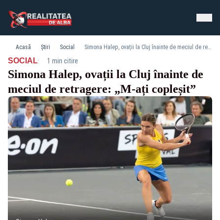
Acasă
Știri
Social
Simona Halep, ovații la Cluj înainte de meciul de retragere: „M-ați copleșit”
·
SOCIAL
1 min citire
Simona Halep, ovații la Cluj înainte de
meciul de retragere: „M-ați copleșit”