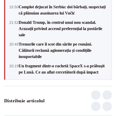
Complot dejucat în Serbia: doi bărbați, suspectați
15:50
că plănuiau asasinarea lui Vučić
Donald Trump, în centrul unui nou scandal.
21:52
Acuzații privind accesul preferențial la postările
sale
Trenurile care îi scot din sărite pe români.
20:49
Călătorii reclamă aglomerația și condițiile
insuportabile
Un fragment dintr-o rachetă SpaceX s-a prăbușit
20:19
pe Lună. Ce au aflat cercetătorii după impact
Distribuie articolul