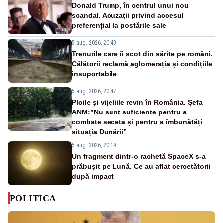
Donald Trump, în centrul unui nou
scandal. Acuzații privind accesul
preferențial la postările sale
5 aug. 2026, 20:49
Trenurile care îi scot din sărite pe români.
Călătorii reclamă aglomerația și condițiile
insuportabile
5 aug. 2026, 20:47
Ploile și vijeliile revin în România. Șefa
ANM:”Nu sunt suficiente pentru a
combate seceta și pentru a îmbunătăți
situația Dunării”
5 aug. 2026, 20:19
Un fragment dintr-o rachetă SpaceX s-a
prăbușit pe Lună. Ce au aflat cercetătorii
după impact
POLITICA