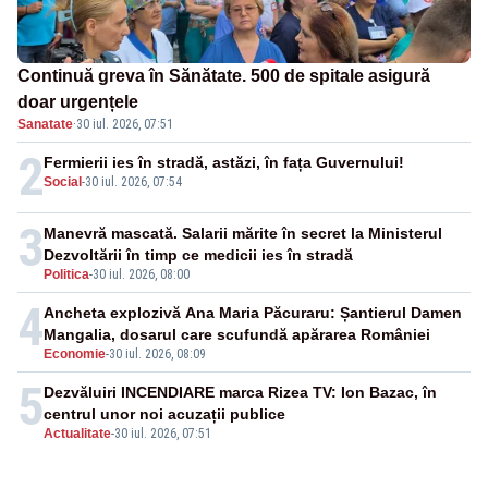
Continuă greva în Sănătate. 500 de spitale asigură
doar urgențele
Sanatate
·
30 iul. 2026, 07:51
2
Fermierii ies în stradă, astăzi, în fața Guvernului!
Social
-
30 iul. 2026, 07:54
3
Manevră mascată. Salarii mărite în secret la Ministerul
Dezvoltării în timp ce medicii ies în stradă
Politica
-
30 iul. 2026, 08:00
4
Ancheta explozivă Ana Maria Păcuraru: Șantierul Damen
Mangalia, dosarul care scufundă apărarea României
Economie
-
30 iul. 2026, 08:09
5
Dezvăluiri INCENDIARE marca Rizea TV: Ion Bazac, în
centrul unor noi acuzații publice
Actualitate
-
30 iul. 2026, 07:51