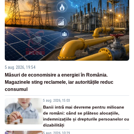
5 aug. 2026, 19:54
Măsuri de economisire a energiei în România.
Magazinele sting reclamele, iar autoritățile reduc
consumul
5 aug. 2026, 15:03
Banii intră mai devreme pentru milioane
de români: când se plătesc alocațiile,
indemnizațiile și drepturile persoanelor cu
dizabilități
5 aug. 2026, 10:29