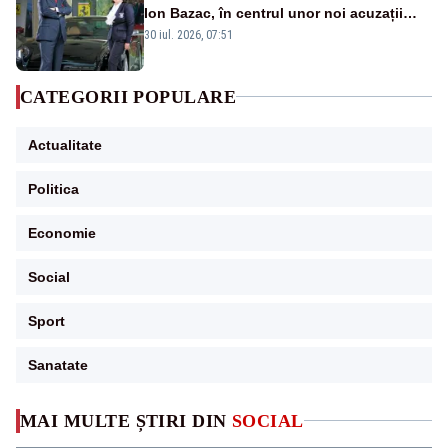
Ion Bazac, în centrul unor noi acuzații
publice
30 iul. 2026, 07:51
CATEGORII POPULARE
Actualitate
Politica
Economie
Social
Sport
Sanatate
MAI MULTE ȘTIRI DIN
SOCIAL