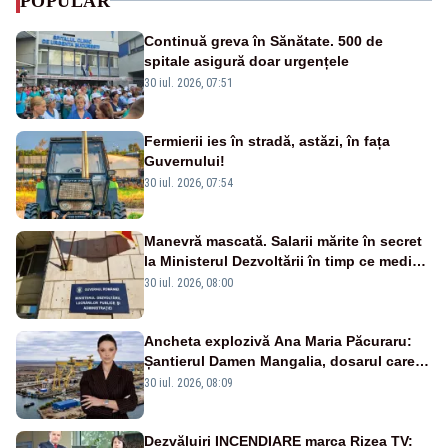
POPULAR
Continuă greva în Sănătate. 500 de
spitale asigură doar urgențele
30 iul. 2026, 07:51
Fermierii ies în stradă, astăzi, în fața
Guvernului!
30 iul. 2026, 07:54
Manevră mascată. Salarii mărite în secret
la Ministerul Dezvoltării în timp ce medicii
ies în stradă
30 iul. 2026, 08:00
Ancheta explozivă Ana Maria Păcuraru:
Șantierul Damen Mangalia, dosarul care
scufundă apărarea României
30 iul. 2026, 08:09
Dezvăluiri INCENDIARE marca Rizea TV: