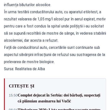
influența băuturilor alcoolice.
În urma testării conducătorului auto, cu aparatul etilotest, a
rezultat valoarea de 1,05 mg/l alcool pur în aerul expirat, motiv
pentru care a fost condus la spital unde polițiștii i-au solicitat
să se supună recoltării de mostre de sânge, în vederea stabilirii
alcoolemiei, dar acesta a refuzat.
Față de conducătorul auto, cercetările sunt continuate sub
aspectul săvârșirii infracțiunii de refuzul sau sustragerea de la
prelevarea de mostre biologice.
Sursa: Realitatea de Alba
CITEȘTE ȘI
Complot dejucat în Serbia: doi bărbați, suspectați
15:50
că plănuiau asasinarea lui Vučić
Titularizare 2026: Lista posturilor vacante pentru
08:04