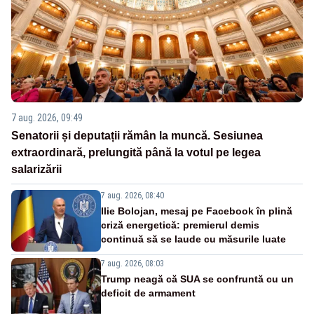
7 aug. 2026, 09:49
Senatorii și deputații rămân la muncă. Sesiunea
extraordinară, prelungită până la votul pe legea
salarizării
7 aug. 2026, 08:40
Ilie Bolojan, mesaj pe Facebook în plină
criză energetică: premierul demis
continuă să se laude cu măsurile luate
7 aug. 2026, 08:03
Trump neagă că SUA se confruntă cu un
deficit de armament