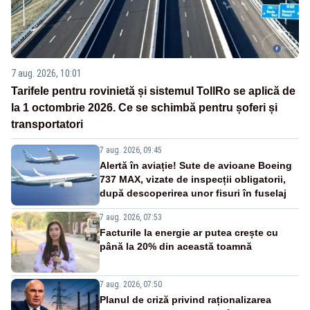
7 aug. 2026, 10:01
Tarifele pentru rovinietă și sistemul TollRo se aplică de
la 1 octombrie 2026. Ce se schimbă pentru șoferi și
transportatori
7 aug. 2026, 09:45
Alertă în aviație! Sute de avioane Boeing
737 MAX, vizate de inspecții obligatorii,
după descoperirea unor fisuri în fuselaj
7 aug. 2026, 07:53
Facturile la energie ar putea crește cu
până la 20% din această toamnă
7 aug. 2026, 07:50
Planul de criză privind raționalizarea