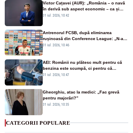
Victor Cațavei (AUR): „România – o navă
în derivă sub aspect economic – ca și
rezultat al guvernărilor din ultimii 36 de
31 iul. 2026, 10:42
ani”
Antrenorul FCSB, după eliminarea
rușinoasă din Conference League: „N-ai
cum să nu scoți în evidență și lucrurile
31 iul. 2026, 10:46
bune”
AEI: Românii nu plătesc mult pentru că
benzina este scumpă, ci pentru că
benzina ieftină e taxată scump
31 iul. 2026, 10:47
Gheorghiu, atac la medici: „Fac grevă
pentru majorări?”
31 iul. 2026, 10:35
CATEGORII POPULARE