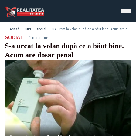
Acasă
Știri
Social
S-a urcat la volan după ce a băut bine. Acum are dosar penal
·
SOCIAL
1 min citire
S-a urcat la volan după ce a băut bine.
Acum are dosar penal