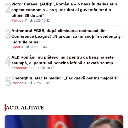
2
Victor Cațavei (AUR): „România – o navă în derivă sub
aspect economic – ca și rezultat al guvernărilor din
ultimii 36 de ani”
Politica
-
31 iul. 2026, 10:42
3
Antrenorul FCSB, după eliminarea rușinoasă din
Conference League: „N-ai cum să nu scoți în evidență și
lucrurile bune”
Sport
-
31 iul. 2026, 10:46
4
AEI: Românii nu plătesc mult pentru că benzina este
scumpă, ci pentru că benzina ieftină e taxată scump
Economie
-
31 iul. 2026, 10:47
5
Gheorghiu, atac la medici: „Fac grevă pentru majorări?”
Politica
-
31 iul. 2026, 10:35
ACTUALITATE