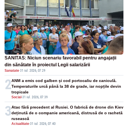
SANITAS: Niciun scenariu favorabil pentru angajații
din sănătate în proiectul Legii salarizării
Sanatate
·
31 iul. 2026, 07:29
2
ANM a emis cod galben și cod portocaliu de caniculă.
Temperaturile urcă până la 38 de grade, iar nopțile devin
tropicale
Social
-
31 iul. 2026, 07:39
3
Atac fără precedent al Rusiei. O fabrică de drone din Kiev
deținută de o companie americană, distrusă de o rachetă
rusească
Actualitate
-
31 iul. 2026, 07:40