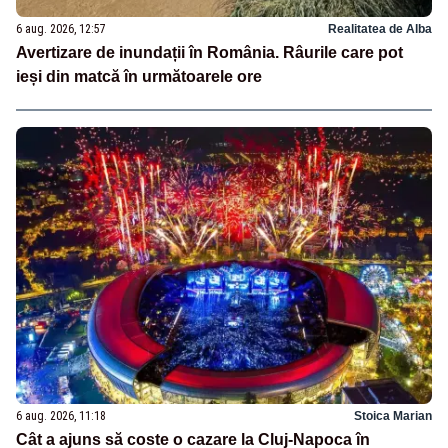
6 aug. 2026, 12:57
Realitatea de Alba
Avertizare de inundații în România. Râurile care pot
ieși din matcă în următoarele ore
6 aug. 2026, 11:18
Stoica Marian
Cât a ajuns să coste o cazare la Cluj-Napoca în