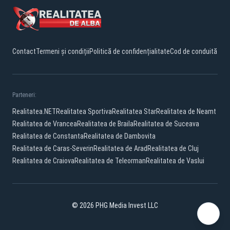
Contact
Termeni și condiții
Politică de confidențialitate
Cod de conduită
Parteneri:
Realitatea.NET
Realitatea Sportiva
Realitatea Star
Realitatea de Neamt
Realitatea de Vrancea
Realitatea de Braila
Realitatea de Suceava
Realitatea de Constanta
Realitatea de Dambovita
Realitatea de Caras-Severin
Realitatea de Arad
Realitatea de Cluj
Realitatea de Craiova
Realitatea de Teleorman
Realitatea de Vaslui
© 2026 PHG Media Invest LLC
Facebook
YouTube