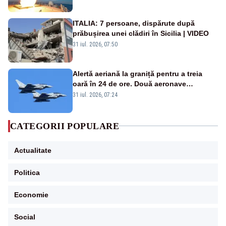
rusească
ITALIA: 7 persoane, dispărute după
prăbușirea unei clădiri în Sicilia | VIDEO
31 iul. 2026, 07:50
Alertă aeriană la graniță pentru a treia
oară în 24 de ore. Două aeronave
Eurofighter britanice au fost ridicate de la
31 iul. 2026, 07:24
sol
CATEGORII POPULARE
Actualitate
Politica
Economie
Social