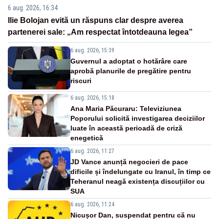
6 aug. 2026, 16:34
Ilie Bolojan evită un răspuns clar despre averea
partenerei sale: „Am respectat întotdeauna legea”
6 aug. 2026, 15:39
Guvernul a adoptat o hotărâre care
aprobă planurile de pregătire pentru
riscuri
6 aug. 2026, 15:18
Ana Maria Păcuraru: Televiziunea
Poporului solicită investigarea deciziilor
luate în această perioadă de criză
enegetică
6 aug. 2026, 11:27
JD Vance anunță negocieri de pace
dificile și îndelungate cu Iranul, în timp ce
Teheranul neagă existența discuțiilor cu
SUA
6 aug. 2026, 11:24
Nicușor Dan, suspendat pentru că nu