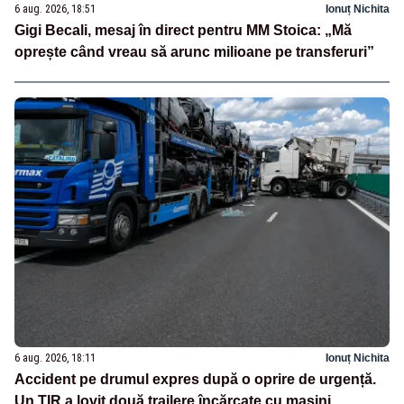
6 aug. 2026, 18:51
Ionuț Nichita
Gigi Becali, mesaj în direct pentru MM Stoica: „Mă
oprește când vreau să arunc milioane pe transferuri”
6 aug. 2026, 18:11
Ionuț Nichita
Accident pe drumul expres după o oprire de urgență.
Un TIR a lovit două trailere încărcate cu mașini