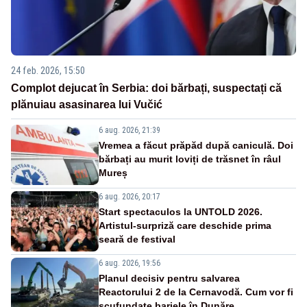
24 feb. 2026, 15:50
Complot dejucat în Serbia: doi bărbați, suspectați că
plănuiau asasinarea lui Vučić
6 aug. 2026, 21:39
Vremea a făcut prăpăd după caniculă. Doi
bărbați au murit loviți de trăsnet în râul
Mureș
6 aug. 2026, 20:17
Start spectaculos la UNTOLD 2026.
Artistul-surpriză care deschide prima
seară de festival
6 aug. 2026, 19:56
Planul decisiv pentru salvarea
Reactorului 2 de la Cernavodă. Cum vor fi
scufundate barjele în Dunăre