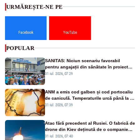
URMĂREȘTE-NE PE
Facebook
YouTube
POPULAR
SANITAS: Niciun scenariu favorabil
pentru angajații din sănătate în proiectul
Legii salarizării
31 iul. 2026, 07:29
ANM a emis cod galben și cod portocaliu
de caniculă. Temperaturile urcă până la 38
de grade, iar nopțile devin tropicale
31 iul. 2026, 07:39
Atac fără precedent al Rusiei. O fabrică de
drone din Kiev deținută de o companie
americană, distrusă de o rachetă
31 iul. 2026, 07:40