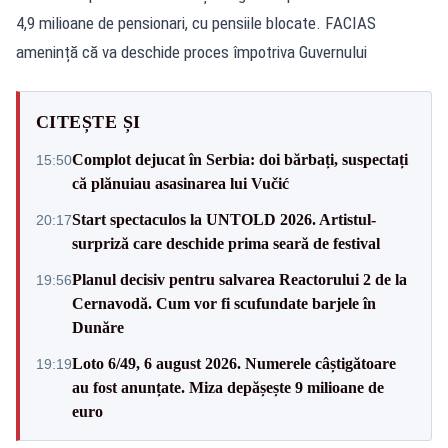
4,9 milioane de pensionari, cu pensiile blocate. FACIAS
amenință că va deschide proces împotriva Guvernului
CITEȘTE ȘI
Complot dejucat în Serbia: doi bărbați, suspectați
15:50
că plănuiau asasinarea lui Vučić
Start spectaculos la UNTOLD 2026. Artistul-
20:17
surpriză care deschide prima seară de festival
Planul decisiv pentru salvarea Reactorului 2 de la
19:56
Cernavodă. Cum vor fi scufundate barjele în
Dunăre
Loto 6/49, 6 august 2026. Numerele câștigătoare
19:19
au fost anunțate. Miza depășește 9 milioane de
euro