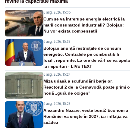
revine la capacitate maximă
6 aug. 2026, 15:36
Cum se va întrerupe energia electrică la
marii consumatori industriali? Bolojan:
Nu vor exista compensații
6 aug. 2026, 15:33
Bolojan anunță restricțiile de consum
energetic. Centralele pe combustibili
fosili, repornite. La ore de vârf se va apela
la importuri - LIVE TEXT
6 aug. 2026, 15:24
Miza uriașă a scufundării barjelor.
Reactorul 2 de la Cernavodă poate primi o
nouă „gură de oxigen”
6 aug. 2026, 15:23
Alexandru Nazare, veste bună: Economia
României va crește în 2027, iar inflația va
scădea