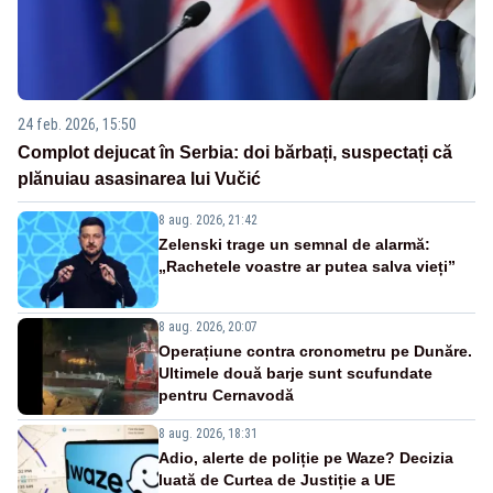
24 feb. 2026, 15:50
Complot dejucat în Serbia: doi bărbați, suspectați că
plănuiau asasinarea lui Vučić
8 aug. 2026, 21:42
Zelenski trage un semnal de alarmă:
„Rachetele voastre ar putea salva vieți”
8 aug. 2026, 20:07
Operațiune contra cronometru pe Dunăre.
Ultimele două barje sunt scufundate
pentru Cernavodă
8 aug. 2026, 18:31
Adio, alerte de poliție pe Waze? Decizia
luată de Curtea de Justiție a UE