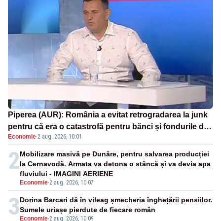
Piperea (AUR): România a evitat retrogradarea la junk
pentru că era o catastrofă pentru bănci și fondurile de
Economie
·
2 aug. 2026, 10:01
pensii
2
Mobilizare masivă pe Dunăre, pentru salvarea producției
la Cernavodă. Armata va detona o stâncă și va devia apa
fluviului - IMAGINI AERIENE
Economie
-
2 aug. 2026, 10:07
3
Dorina Barcari dă în vileag șmecheria înghețării pensiilor.
Sumele uriașe pierdute de fiecare român
Economie
-
2 aug. 2026, 10:09