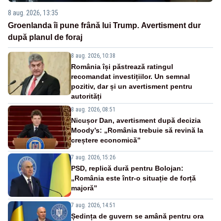
8 aug. 2026, 13:35
Groenlanda îi pune frână lui Trump. Avertisment dur
după planul de foraj
8 aug. 2026, 10:38
România își păstrează ratingul
recomandat investițiilor. Un semnal
pozitiv, dar și un avertisment pentru
autorități
8 aug. 2026, 08:51
Nicușor Dan, avertisment după decizia
Moody’s: „România trebuie să revină la
creștere economică”
7 aug. 2026, 15:26
PSD, replică dură pentru Bolojan:
„România este într-o situație de forță
majoră”
7 aug. 2026, 14:51
Ședința de guvern se amână pentru ora