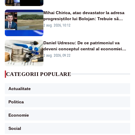
Mihai Chirica, atac devastator la adresa
progresiștilor lui Bolojan: Trebuie să
protejăm și natura, dar nu șținem omaneii
2 aug. 2026, 10:12
în stare permanentă de alertă
Daniel Udrescu: De ce patrimoniul va
deveni conceptul central al economiei
viitoare?
2 aug. 2026, 09:22
CATEGORII POPULARE
Actualitate
Politica
Economie
Social