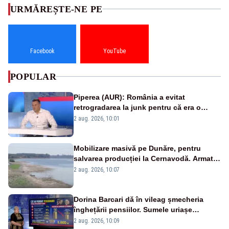
URMĂREȘTE-NE PE
Facebook
YouTube
POPULAR
Piperea (AUR): România a evitat
retrogradarea la junk pentru că era o
catastrofă pentru bănci și fondurile de
2 aug. 2026, 10:01
pensii
Mobilizare masivă pe Dunăre, pentru
salvarea producției la Cernavodă. Armata
va detona o stâncă și va devia apa
2 aug. 2026, 10:07
fluviului - IMAGINI AERIENE
Dorina Barcari dă în vileag șmecheria
înghețării pensiilor. Sumele uriașe
pierdute de fiecare român
2 aug. 2026, 10:09