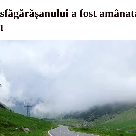
sfăgărășanului a fost amânat
u