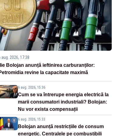
6 aug. 2026, 17:38
Ilie Bolojan anunță ieftinirea carburanților:
Petromidia revine la capacitate maximă
6 aug. 2026, 15:36
Cum se va întrerupe energia electrică la
marii consumatori industriali? Bolojan:
Nu vor exista compensații
6 aug. 2026, 15:33
Bolojan anunță restricțiile de consum
energetic. Centralele pe combustibili