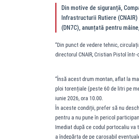
Din motive de siguranță, Comp
Infrastructurii Rutiere (CNAIR
(DN7C), anunțată pentru mâine, 
”Din punct de vedere tehnic, circulaț
directorul CNAIR, Cristian Pistol înt
”Însă acest drum montan, aflat la mar
ploi torențiale (peste 60 de litri pe 
iunie 2026, ora 10.00.
În aceste condiții, prefer să nu desc
pentru a nu pune în pericol participanți
Imediat după ce codul portocaliu va 
a îndepărta de pe carosabil eventuale