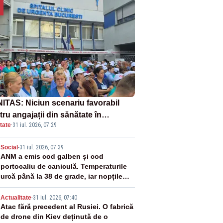
ITAS: Niciun scenariu favorabil
ru angajații din sănătate în
tate
·
31 iul. 2026, 07:29
ectul Legii salarizării
2
Social
-
31 iul. 2026, 07:39
ANM a emis cod galben și cod
portocaliu de caniculă. Temperaturile
urcă până la 38 de grade, iar nopțile
devin tropicale
3
Actualitate
-
31 iul. 2026, 07:40
Atac fără precedent al Rusiei. O fabrică
de drone din Kiev deținută de o