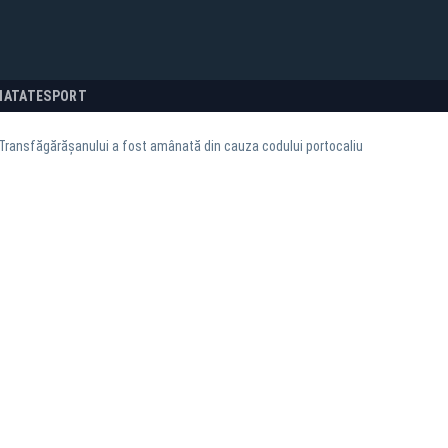
NATATE
SPORT
Transfăgărășanului a fost amânată din cauza codului portocaliu