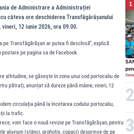
1
ania de Administrare a Administrației
) cu câteva ore deschiderea Transfăgărășanului
vineri, 12 iunie 2026, ora 09.00.
ia pe Transfăgărășan ar putea fi deschisă”, explică
r-o postare pe pagina sa de Facebook.
SAN
pent
e altitudine, se găsește în zona unui cod portocaliu de
Sana
proi
metru pătrat), anunțat să dureze până mâine, vineri, 12
hidem circulația până la încetarea codului portocaliu,
i la trafic.
trece, vom face o nouă revizie pe Transfăgărășan, pentru
le aluviuni (stânci, grohotiș, copaci) desprinse de pe