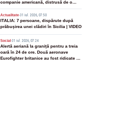
companie americană, distrusă de o
rachetă rusească
4
Actualitate
-
31 iul. 2026, 07:50
ITALIA: 7 persoane, dispărute după
prăbușirea unei clădiri în Sicilia | VIDEO
5
Social
-
31 iul. 2026, 07:24
Alertă aeriană la graniță pentru a treia
oară în 24 de ore. Două aeronave
Eurofighter britanice au fost ridicate de
la sol