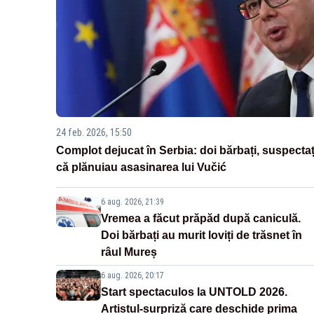
24 feb. 2026, 15:50
Complot dejucat în Serbia: doi bărbați, suspectaț
că plănuiau asasinarea lui Vučić
6 aug. 2026, 21:39
Vremea a făcut prăpăd după caniculă.
Doi bărbați au murit loviți de trăsnet în
râul Mureș
6 aug. 2026, 20:17
Start spectaculos la UNTOLD 2026.
Artistul-surpriză care deschide prima