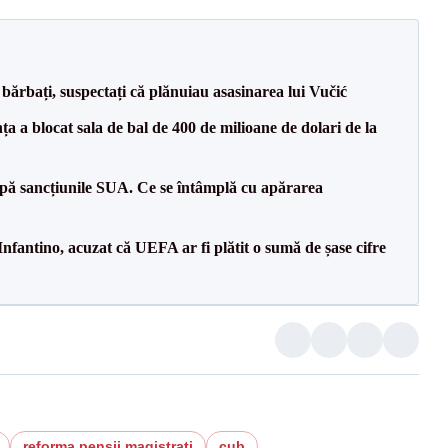
bărbați, suspectați că plănuiau asasinarea lui Vučić
 a blocat sala de bal de 400 de milioane de dolari de la
pă sancțiunile SUA. Ce se întâmplă cu apărarea
nfantino, acuzat că UEFA ar fi plătit o sumă de șase cifre
reforma pensii magistrati
cub