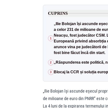
CUPRINS
„Ilie Bolojan își ascunde eșecu
a celor 231 de milioane de eu
Neacșu, fost judecător CSM. L
1
Europeană privind absorbția d
arunce vina pe judecătorii de
fost bine făcut încă din start.
„Răspunderea este politică, n
2
Blocaj la CCR și soluția eur
3
„Ilie Bolojan își ascunde eșecul propr
de milioane de euro din PNRR” este c
La 4 luni de la expirarea termenului