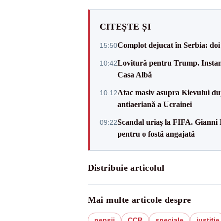
CITEȘTE ȘI
Complot dejucat în Serbia: doi 
15:50
Lovitură pentru Trump. Instanța
10:42
Casa Albă
Atac masiv asupra Kievului du
10:12
antiaeriană a Ucrainei
Scandal uriaș la FIFA. Gianni I
09:22
pentru o fostă angajată
Distribuie articolul
Mai multe articole despre
pensii
CCR
speciale
justitie