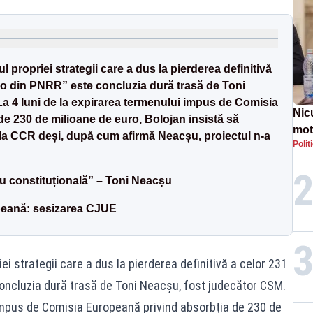
l propriei strategii care a dus la pierderea definitivă
ro din PNRR” este concluzia dură trasă de Toni
a 4 luni de la expirarea termenului impus de Comisia
Nic
e 230 de milioane de euro, Bolojan insistă să
mot
 la CCR deși, după cum afirmă Neacșu, proiectul n-a
Polit
de ț
Guv
u constituțională” – Toni Neacșu
opeană: sesizarea CJUE
iei strategii care a dus la pierderea definitivă a celor 231
oncluzia dură trasă de Toni Neacșu, fost judecător CSM.
 impus de Comisia Europeană privind absorbția de 230 de