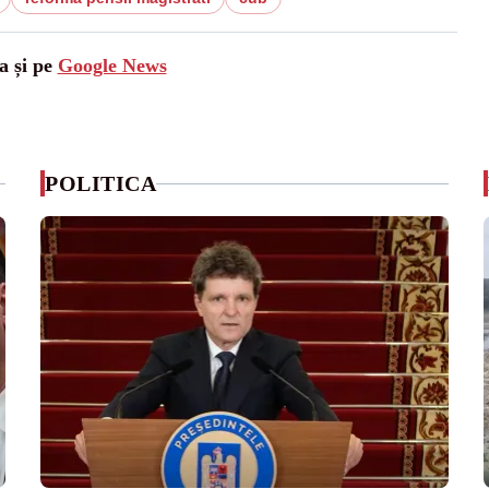
a și pe
Google News
POLITICA