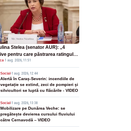
ulina Stelea (senator AUR): „4
ive pentru care păstrarea ratingului
ica
·
1 aug. 2026, 11:51
ară nu este o reușită pentru
ernul Bolojan”
2
Social
-
1 aug. 2026, 12:44
Alertă în Caraș-Severin: incendiile de
vegetație se extind, zeci de pompieri și
silvicultori se luptă cu flăcările - VIDEO
3
Social
-
1 aug. 2026, 13:38
Mobilizare pe Dunărea Veche: se
pregătește devierea cursului fluviului
către Cernavodă – VIDEO