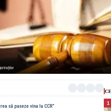
istraților
CE
1
 vrea să paseze vina la CCR”