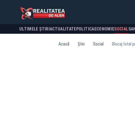
ULTIMELE ȘTIRI
ACTUALITATE
POLITICA
ECONOMIE
SOCIAL
SA
Acasă
Știri
Social
Blocaj total p