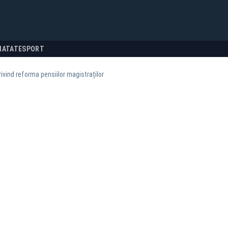
NATATE
SPORT
rivind reforma pensiilor magistraților