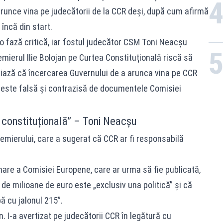
arunce vina pe judecătorii de la CCR deși, după cum afirmă
încă din start.
-o fază critică, iar fostul judecător CSM Toni Neacșu
ierul Ilie Bolojan pe Curtea Constituțională riscă să
iază că încercarea Guvernului de a arunca vina pe CCR
 este falsă și contrazisă de documentele Comisiei
 constituțională” – Toni Neacșu
emierului, care a sugerat că CCR ar fi responsabilă
are a Comisiei Europene, care ar urma să fie publicată,
e milioane de euro este „exclusiv una politică” și că
ă cu jalonul 215”.
. I-a avertizat pe judecătorii CCR în legătură cu