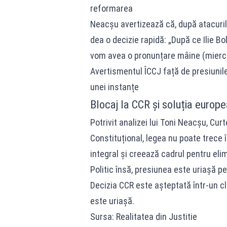
reformarea
Neacșu avertizează că, după atacurile
dea o decizie rapidă: „După ce Ilie Bo
vom avea o pronunțare mâine (miercuri
Avertismentul ÎCCJ față de presiunile 
unei instanțe
Blocaj la CCR și soluția europ
Potrivit analizei lui Toni Neacșu, Cur
Constituțional, legea nu poate trece 
integral și creează cadrul pentru elim
Politic însă, presiunea este uriașă pe
Decizia CCR este așteptată într-un cli
este uriașă.
Sursa: Realitatea din Justitie