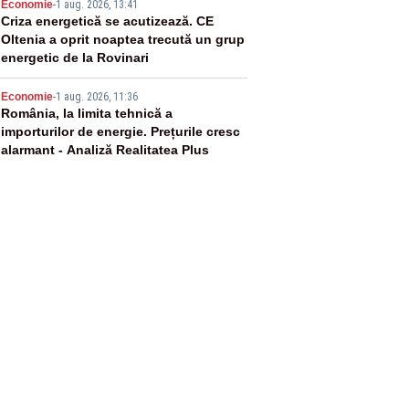
4
Economie
-
1 aug. 2026, 13:41
Criza energetică se acutizează. CE
Oltenia a oprit noaptea trecută un grup
energetic de la Rovinari
5
Economie
-
1 aug. 2026, 11:36
România, la limita tehnică a
importurilor de energie. Prețurile cresc
alarmant - Analiză Realitatea Plus