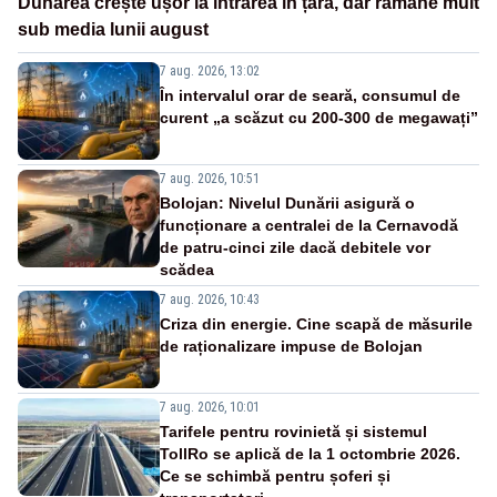
Dunărea crește ușor la intrarea în țară, dar rămâne mult
sub media lunii august
7 aug. 2026, 13:02
În intervalul orar de seară, consumul de
curent „a scăzut cu 200-300 de megawați”
7 aug. 2026, 10:51
Bolojan: Nivelul Dunării asigură o
funcționare a centralei de la Cernavodă
de patru-cinci zile dacă debitele vor
scădea
7 aug. 2026, 10:43
Criza din energie. Cine scapă de măsurile
de raționalizare impuse de Bolojan
7 aug. 2026, 10:01
Tarifele pentru rovinietă și sistemul
TollRo se aplică de la 1 octombrie 2026.
Ce se schimbă pentru șoferi și