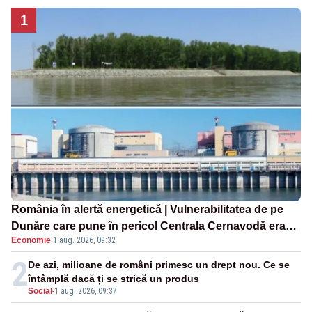
1
România în alertă energetică | Vulnerabilitatea de pe
Dunăre care pune în pericol Centrala Cernavodă era
Economie
·
1 aug. 2026, 09:32
cunoscută de pe vremea lui Ceaușescu
2
De azi, milioane de români primesc un drept nou. Ce se
întâmplă dacă ți se strică un produs
Social
-
1 aug. 2026, 09:37