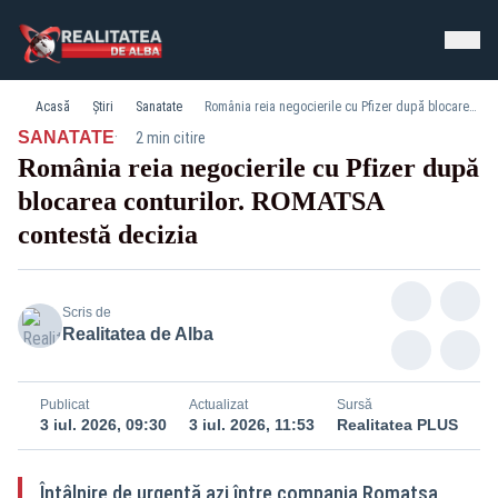
Acasă
Știri
Sanatate
România reia negocierile cu Pfizer după blocarea conturilor. ROMATSA contestă decizia
·
SANATATE
2 min citire
România reia negocierile cu Pfizer după
blocarea conturilor. ROMATSA
contestă decizia
Scris de
Realitatea de Alba
Publicat
Actualizat
Sursă
3 iul. 2026, 09:30
3 iul. 2026, 11:53
Realitatea PLUS
Întâlnire de urgență azi între compania Romatsa,