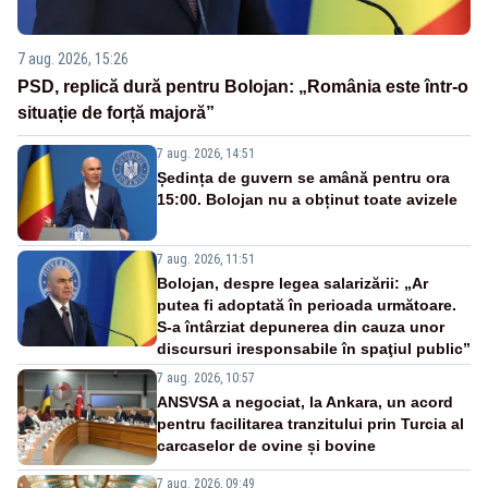
7 aug. 2026, 15:26
PSD, replică dură pentru Bolojan: „România este într-o
situație de forță majoră”
7 aug. 2026, 14:51
Ședința de guvern se amână pentru ora
15:00. Bolojan nu a obținut toate avizele
7 aug. 2026, 11:51
Bolojan, despre legea salarizării: „Ar
putea fi adoptată în perioada următoare.
S-a întârziat depunerea din cauza unor
discursuri iresponsabile în spaţiul public”
7 aug. 2026, 10:57
ANSVSA a negociat, la Ankara, un acord
pentru facilitarea tranzitului prin Turcia al
carcaselor de ovine și bovine
7 aug. 2026, 09:49