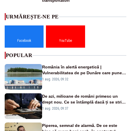
transportatori
URMĂREȘTE-NE PE
Facebook
YouTube
POPULAR
România în alertă energetică |
Vulnerabilitatea de pe Dunăre care pune
în pericol Centrala Cernavodă era
1 aug. 2026, 09:32
cunoscută de pe vremea lui Ceaușescu
De azi, milioane de români primesc un
drept nou. Ce se întâmplă dacă ți se strică
un produs
1 aug. 2026, 09:37
Piperea, semnal de alarmă. De ce este