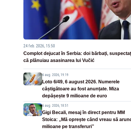
24 feb. 2026, 15:50
Complot dejucat în Serbia: doi bărbați, suspectaț
că plănuiau asasinarea lui Vučić
6 aug. 2026, 19:19
Loto 6/49, 6 august 2026. Numerele
câștigătoare au fost anunțate. Miza
depășește 9 milioane de euro
6 aug. 2026, 18:51
Gigi Becali, mesaj în direct pentru MM
Stoica: „Mă oprește când vreau să arun
milioane pe transferuri”