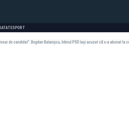
NATATE
SPORT
Dosar de candidat”. Bogdan Balanișcu, liderul PSD Iași acuzat că s-a abonat la c