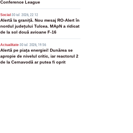
Conference League
4
Social
-
30 iul. 2026, 22:12
Alertă la graniță. Nou mesaj RO-Alert în
nordul județului Tulcea. MApN a ridicat
de la sol două avioane F-16
5
Actualitate
-
30 iul. 2026, 19:56
Alertă pe piața energiei! Dunărea se
apropie de nivelul critic, iar reactorul 2
de la Cernavodă ar putea fi oprit