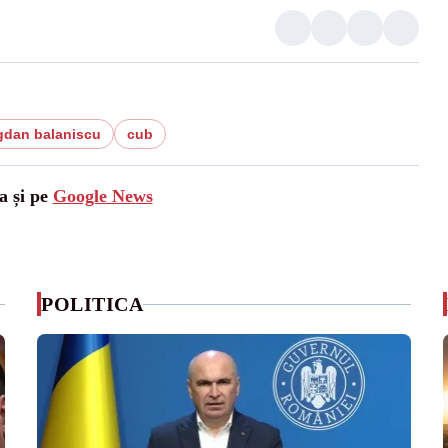
dan balaniscu
cub
a și pe
Google News
POLITICA