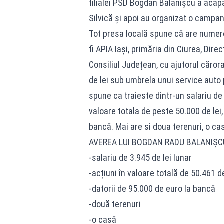
filialei PSD Bogdan Balanișcu a acapa
Silvică și apoi au organizat o campani
Tot presa locală spune că are numeroa
fi APIA Iași, primăria din Ciurea, Di
Consiliul Județean, cu ajutorul căror
de lei sub umbrela unui service auto p
spune ca traieste dintr-un salariu de 
valoare totala de peste 50.000 de lei,
bancă. Mai are si doua terenuri, o cas
AVEREA LUI BOGDAN RADU BALANIȘC
-salariu de 3.945 de lei lunar
-acțiuni în valoare totală de 50.461 de
-datorii de 95.000 de euro la bancă
-două terenuri
-o casă