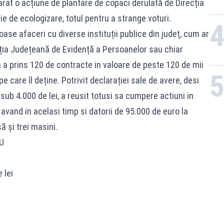
rat o acțiune de plantare de copaci derulată de Direcția
e de ecologizare, totul pentru a strange voturi.
se afaceri cu diverse instituții publice din județ, cum ar
recția Județeană de Evidență a Persoanelor sau chiar
a a prins 120 de contracte in valoare de peste 120 de mii
e care îl deține. Potrivit declarației sale de avere, desi
sub 4.000 de lei, a reusit totusi sa cumpere actiuni in
 avand in acelasi timp si datorii de 95.000 de euro la
ă și trei masini.
U
 lei