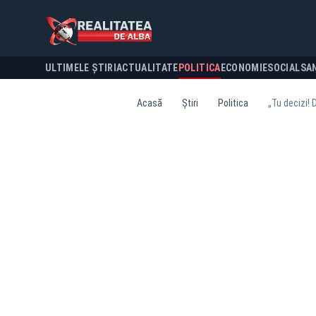
ULTIMELE ȘTIRI
ACTUALITATE
POLITICA
ECONOMIE
SOCIAL
SA
Acasă
Știri
Politica
„Tu decizi! 