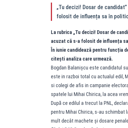
„Tu decizi! Dosar de candidat” 
folosit de influența sa în poli
La rubrica „Tu decizi! Dosar de cand
acuzat că s-a folosit de influența s
În iunie candidează pentru funcția d
citești analiza care urmează.
Bogdan Balanișcu este candidatul susț
este in razboi total cu actualul edil,
si colegi de afis in campanie elector
spatele lui Mihai Chirica, la acea v
După ce edilul a trecut la PNL, decla
pentru Mihai Chirica, s-au schimbat l
mult decât machete și dosare penale”. 