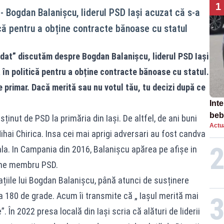
1
- Bogdan Balanișcu, liderul PSD Iași acuzat că s-a
tică pentru a obține contracte bănoase cu statul
idat” discutăm despre Bogdan Balanișcu, liderul PSD Iași
a în politică pentru a obține contracte bănoase cu statul.
e primar. Dacă merită sau nu votul tău, tu decizi după ce
Inte
beb
inut de PSD la primăria din Iași. De altfel, de ani buni
Actua
aut
 Mihai Chirica. Insa cei mai aprigi adversari au fost candva
ala. In Campania din 2016, Balanișcu apărea pe afișe in
reme membru PSD.
rațiile lui Bogdan Balanișcu, până atunci de susținere
a 180 de grade. Acum îi transmite că „ Iașul merită mai
În 2022 presa locală din Iași scria că alături de liderii