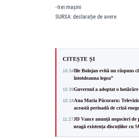
-trei mașini
SURSA: declarație de avere
CITEȘTE ȘI
Ilie Bolojan evită un răspuns c
16:34
întotdeauna legea”
Guvernul a adoptat o hotărâre 
15:39
Ana Maria Păcuraru: Televiziune
15:18
această perioadă de criză enege
JD Vance anunță negocieri de pa
11:27
neagă existența discuțiilor cu 