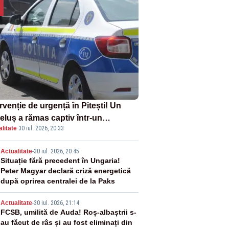
rvenție de urgență în Pitești! Un
eluș a rămas captiv într-un
litate
·
30 iul. 2026, 20:33
oturism din cauza unei defecțiuni
2
Actualitate
-
30 iul. 2026, 20:45
Situație fără precedent în Ungaria!
Peter Magyar declară criză energetică
după oprirea centralei de la Paks
3
Actualitate
-
30 iul. 2026, 21:14
FCSB, umilită de Auda! Roș-albaștrii s-
au făcut de râs și au fost eliminați din