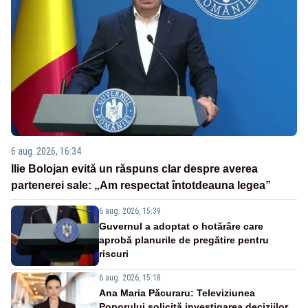
6 aug. 2026, 16:34
Ilie Bolojan evită un răspuns clar despre averea
partenerei sale: „Am respectat întotdeauna legea”
6 aug. 2026, 15:39
Guvernul a adoptat o hotărâre care
aprobă planurile de pregătire pentru
riscuri
6 aug. 2026, 15:18
Ana Maria Păcuraru: Televiziunea
Poporului solicită investigarea deciziilor