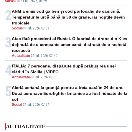
Sanatate
·
31 iul. 2026, 07:29
2
ANM a emis cod galben și cod portocaliu de caniculă.
Temperaturile urcă până la 38 de grade, iar nopțile devin
tropicale
Social
-
31 iul. 2026, 07:39
3
Atac fără precedent al Rusiei. O fabrică de drone din Kiev
deținută de o companie americană, distrusă de o rachetă
rusească
Actualitate
-
31 iul. 2026, 07:40
4
ITALIA: 7 persoane, dispărute după prăbușirea unei
clădiri în Sicilia | VIDEO
Actualitate
-
31 iul. 2026, 07:50
5
Alertă aeriană la graniță pentru a treia oară în 24 de ore.
Două aeronave Eurofighter britanice au fost ridicate de la
sol
Social
-
31 iul. 2026, 07:24
ACTUALITATE