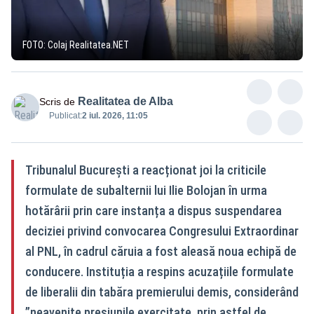
FOTO: Colaj Realitatea.NET
Realitatea de Alba
Scris de
Publicat:
2 iul. 2026, 11:05
Tribunalul București a reacționat joi la criticile
formulate de subalternii lui Ilie Bolojan în urma
hotărârii prin care instanța a dispus suspendarea
deciziei privind convocarea Congresului Extraordinar
al PNL, în cadrul căruia a fost aleasă noua echipă de
conducere. Instituția a respins acuzațiile formulate
de liberalii din tabăra premierului demis, considerând
”neavenite presiunile exercitate, prin astfel de