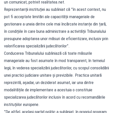
un comunicat, potrivit
realitatea.net
.
Reprezentanții instituției au subliniat că ”în acest context, nu
pot fi acceptate limitări ale capacității manageriale de
gestionare a uneia dintre cele mai încărcate instanțe din țară,
în condițiile în care buna administrare a activității Tribunalului
presupune adoptarea unor măsuri de eficientizare, inclusiv prin
valorificarea specializării judecătorilor”.
Conducerea Tribunalului subliniază că toate măsurile
manageriale au fost asumate în mod transparent, în temeiul
legii, în vederea specializării judecătorilor, cu scopul consolidării
unei practici judiciare unitare și previzibile. Practica unitară
reprezintă, așadar, un deziderat asumat, iar una dintre
modalitățile de implementare a acestuia o constituie
specializarea judecătorilor inclusiv în acord cu recomandările
instituțiilor europene.
”De altfel, același partid politic a subliniat, în propriul program