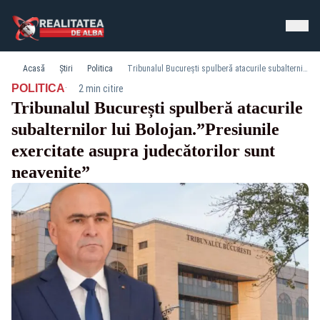
Acasă
Știri
Politica
Tribunalul București spulberă atacurile subalternilor lui Bolojan.”Presiunile exercitate asupra judecătorilor sunt neavenite”
·
POLITICA
2 min citire
Tribunalul București spulberă atacurile
subalternilor lui Bolojan.”Presiunile
exercitate asupra judecătorilor sunt
neavenite”