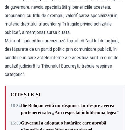
de guvernare, nevoia specializării și beneficiile acesteia,
propunând, cu titlu de exemplu, valorificarea specializării în
materia dreptului afacerilor și în litigiile privind achizițiile
publice”, a menționat sursa citată.
Mai mult, judecătorii precizează faptul că ”astfel de acțiuni,
desfășurate de un partid politic prin comunicare publică, în
condițiile în care actele interne ale acestuia sunt în curs de
analiză judiciară la Tribunalul București, trebuie respinse
categoric”.
CITEȘTE ȘI
Ilie Bolojan evită un răspuns clar despre averea
16:34
partenerei sale: „Am respectat întotdeauna legea”
Guvernul a adoptat o hotărâre care aprobă
15:39
planurile de pregătire pentru riscuri