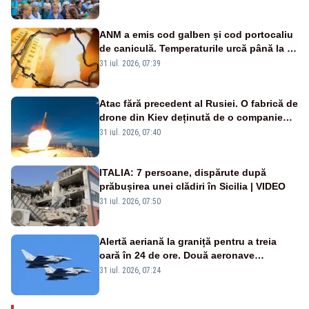
ANM a emis cod galben și cod portocaliu
de caniculă. Temperaturile urcă până la 38
de grade, iar nopțile devin tropicale
31 iul. 2026, 07:39
Atac fără precedent al Rusiei. O fabrică de
drone din Kiev deținută de o companie
americană, distrusă de o rachetă
31 iul. 2026, 07:40
rusească
ITALIA: 7 persoane, dispărute după
prăbușirea unei clădiri în Sicilia | VIDEO
31 iul. 2026, 07:50
Alertă aeriană la graniță pentru a treia
oară în 24 de ore. Două aeronave
Eurofighter britanice au fost ridicate de la
31 iul. 2026, 07:24
sol