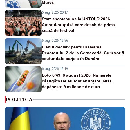
Mureș
6 aug. 2026, 20:17
Start spectaculos la UNTOLD 2026.
Artistul-surpriză care deschide prima
seară de festival
6 aug. 2026, 19:56
Planul decisiv pentru salvarea
Reactorului 2 de la Cernavodă. Cum vor fi
scufundate barjele în Dunăre
6 aug. 2026, 19:19
Loto 6/49, 6 august 2026. Numerele
câștigătoare au fost anunțate. Miza
depășește 9 milioane de euro
POLITICA