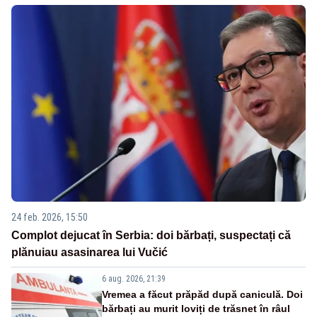
24 feb. 2026, 15:50
Complot dejucat în Serbia: doi bărbați, suspectați că
plănuiau asasinarea lui Vučić
6 aug. 2026, 21:39
Vremea a făcut prăpăd după caniculă. Doi
bărbați au murit loviți de trăsnet în râul