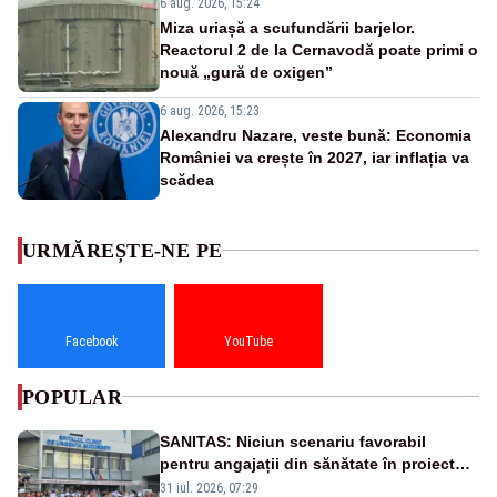
6 aug. 2026, 15:24
Miza uriașă a scufundării barjelor.
Reactorul 2 de la Cernavodă poate primi o
nouă „gură de oxigen”
6 aug. 2026, 15:23
Alexandru Nazare, veste bună: Economia
României va crește în 2027, iar inflația va
scădea
URMĂREȘTE-NE PE
Facebook
YouTube
POPULAR
SANITAS: Niciun scenariu favorabil
pentru angajații din sănătate în proiectul
Legii salarizării
31 iul. 2026, 07:29