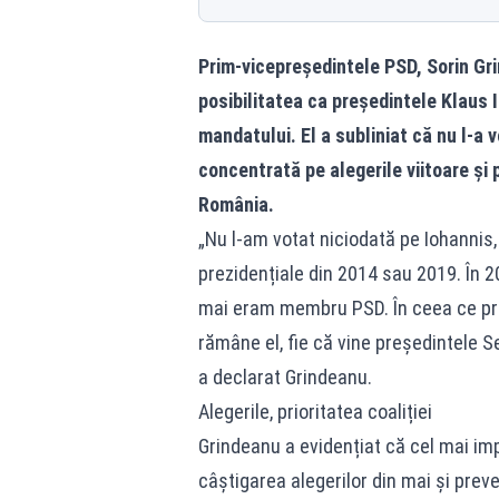
Prim-vicepreședintele PSD, Sorin Gri
posibilitatea ca președintele Klaus 
mandatului. El a subliniat că nu l-a 
concentrată pe alegerile viitoare și
România.
„Nu l-am votat niciodată pe Iohannis, n
prezidențiale din 2014 sau 2019. În 2
mai eram membru PSD. În ceea ce prive
rămâne el, fie că vine președintele Se
a declarat Grindeanu.
Alegerile, prioritatea coaliției
Grindeanu a evidențiat că cel mai imp
câștigarea alegerilor din mai și preve