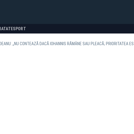
NATATE
SPORT
DEANU: „NU CONTEAZĂ DACĂ IOHANNIS RĂMÂNE SAU PLEACĂ; PRIORITATEA ES