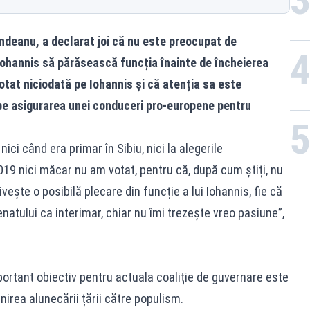
ndeanu, a declarat joi că nu este preocupat de
Iohannis să părăsească funcția înainte de încheierea
votat niciodată pe Iohannis și că atenția sa este
 pe asigurarea unei conduceri pro-europene pentru
ici când era primar în Sibiu, nici la alegerile
019 nici măcar nu am votat, pentru că, după cum știți, nu
ște o posibilă plecare din funcție a lui Iohannis, fie că
natului ca interimar, chiar nu îmi trezește vreo pasiune”,
ortant obiectiv pentru actuala coaliție de guvernare este
nirea alunecării țării către populism.