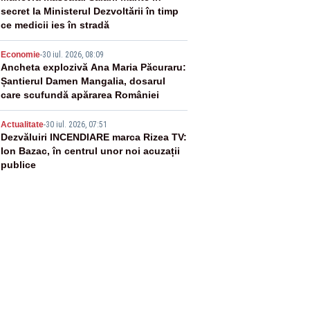
secret la Ministerul Dezvoltării în timp
ce medicii ies în stradă
4
Economie
-
30 iul. 2026, 08:09
Ancheta explozivă Ana Maria Păcuraru:
Șantierul Damen Mangalia, dosarul
care scufundă apărarea României
5
Actualitate
-
30 iul. 2026, 07:51
Dezvăluiri INCENDIARE marca Rizea TV:
Ion Bazac, în centrul unor noi acuzații
publice