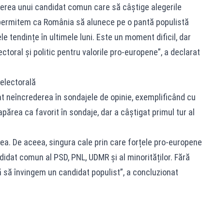
erea unui candidat comun care să câștige alegerile
 permitem ca România să alunece pe o pantă populistă
 tendințe în ultimele luni. Este un moment dificil, dar
toral și politic pentru valorile pro-europene”, a declarat
 electorală
at neîncrederea în sondajele de opinie, exemplificând cu
apărea ca favorit în sondaje, dar a câștigat primul tur al
ea. De aceea, singura cale prin care forțele pro-europene
idat comun al PSD, PNL, UDMR și al minorităților. Fără
 să învingem un candidat populist”, a concluzionat