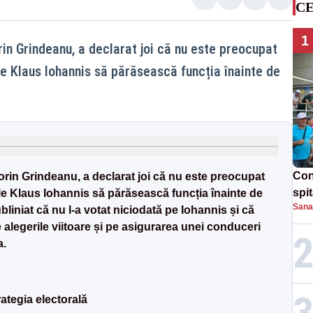
CE
1
in Grindeanu, a declarat joi că nu este preocupat
le Klaus Iohannis să părăsească funcția înainte de
Con
rin Grindeanu, a declarat joi că nu este preocupat
spi
le Klaus Iohannis să părăsească funcția înainte de
Sana
liniat că nu l-a votat niciodată pe Iohannis și că
 alegerile viitoare și pe asigurarea unei conduceri
a.
ategia electorală