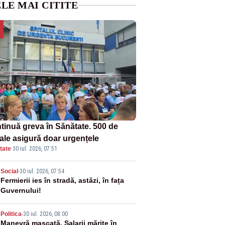
LE MAI CITITE
tinuă greva în Sănătate. 500 de
tale asigură doar urgențele
tate
·
30 iul. 2026, 07:51
2
Social
-
30 iul. 2026, 07:54
Fermierii ies în stradă, astăzi, în fața
Guvernului!
3
Politica
-
30 iul. 2026, 08:00
Manevră mascată. Salarii mărite în