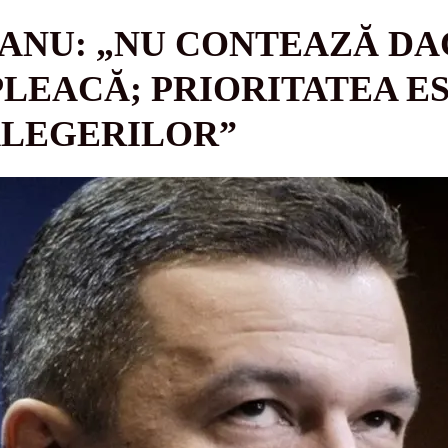
ANU: „NU CONTEAZĂ DA
LEACĂ; PRIORITATEA E
ALEGERILOR”