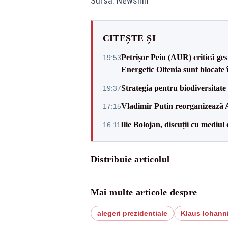
Sursa: Newsinn
CITEȘTE ȘI
Petrișor Peiu (AUR) critică ges
19:53
Energetic Oltenia sunt blocate în 
Strategia pentru biodiversitat
19:37
Vladimir Putin reorganizează A
17:15
Ilie Bolojan, discuții cu mediul
16:11
Distribuie articolul
Mai multe articole despre
alegeri prezidentiale
Klaus Iohann