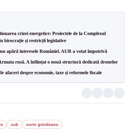
tionarea crizei energetice: Proiectele de la Complexul
birocrație și restricții legislative
e nu apără interesele României. AUR a votat împotrivă
rmata rusă. A înființat o nouă structură dedicată dronelor
 de afaceri despre economie, taxe și reformele fiscale
is
cub
sorin grindeanu