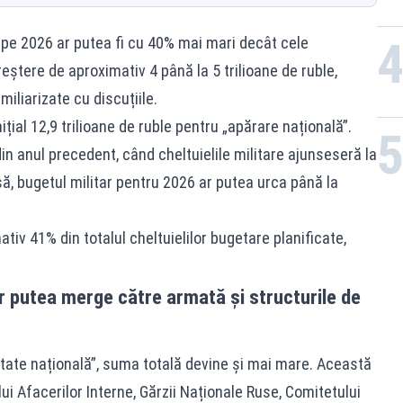
l pe 2026 ar putea fi cu 40% mai mari decât cele
reștere de aproximativ 4 până la 5 trilioane de ruble,
iliarizate cu discuțiile.
ițial 12,9 trilioane de ruble pentru „apărare națională”.
n anul precedent, când cheltuielile militare ajunseseră la
însă, bugetul militar pentru 2026 ar putea urca până la
v 41% din totalul cheltuielilor bugetare planificate,
 putea merge către armată și structurile de
ritate națională”, suma totală devine și mai mare. Această
ui Afacerilor Interne, Gărzii Naționale Ruse, Comitetului