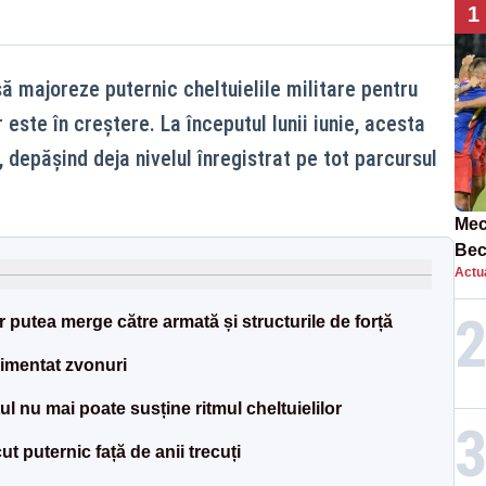
1
ă majoreze puternic cheltuielile militare pentru
 este în creștere. La începutul lunii iunie, acesta
, depășind deja nivelul înregistrat pe tot parcursul
Mec
Bec
Actua
ech
 putea merge către armată și structurile de forță
limentat zvonuri
etul nu mai poate susține ritmul cheltuielilor
ut puternic față de anii trecuți