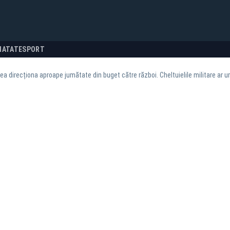
NATATE
SPORT
ea direcționa aproape jumătate din buget către război. Cheltuielile militare ar 