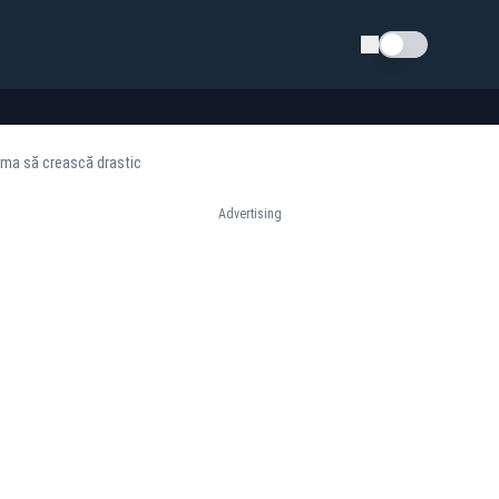
Schimba tema
urma să crească drastic
Advertising