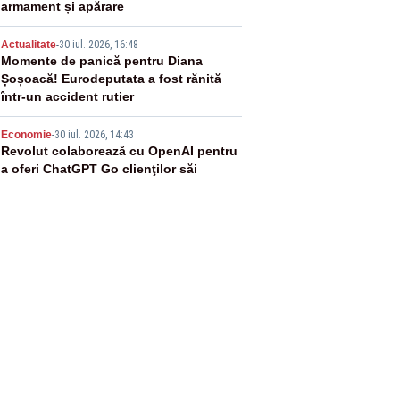
armament și apărare
4
Actualitate
-
30 iul. 2026, 16:48
Momente de panică pentru Diana
Șoșoacă! Eurodeputata a fost rănită
într-un accident rutier
5
Economie
-
30 iul. 2026, 14:43
Revolut colaborează cu OpenAI pentru
a oferi ChatGPT Go clienţilor săi