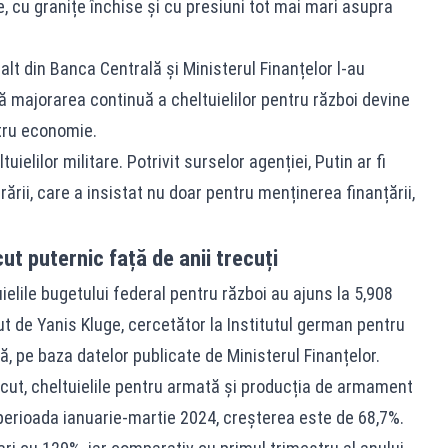
e, cu granițe închise și cu presiuni tot mai mari asupra
alt din Banca Centrală și Ministerul Finanțelor l-au
că majorarea continuă a cheltuielilor pentru război devine
tru economie.
uielilor militare. Potrivit surselor agenției, Putin ar fi
rării, care a insistat nu doar pentru menținerea finanțării,
ut puternic față de anii trecuți
uielile bugetului federal pentru război au ajuns la 5,908
cut de Yanis Kluge, cercetător la Institutul german pentru
, pe baza datelor publicate de Ministerul Finanțelor.
ecut, cheltuielile pentru armată și producția de armament
erioada ianuarie-martie 2024, creșterea este de 68,7%.