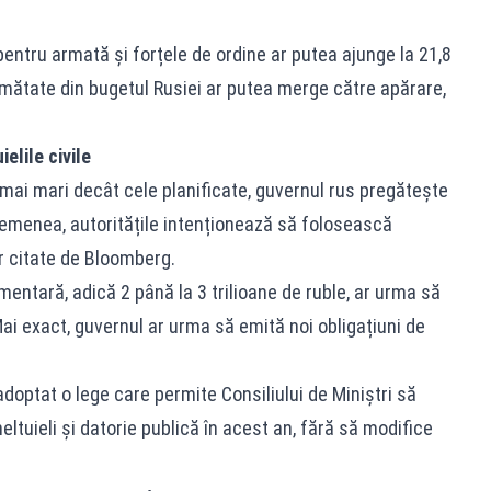
 pentru armată și forțele de ordine ar putea ajunge la 21,8
jumătate din bugetul Rusiei ar putea merge către apărare,
elile civile
e mai mari decât cele planificate, guvernul rus pregătește
 asemenea, autoritățile intenționează să folosească
r citate de Bloomberg.
ntară, adică 2 până la 3 trilioane de ruble, ar urma să
Mai exact, guvernul ar urma să emită noi obligațiuni de
optat o lege care permite Consiliului de Miniștri să
ltuieli și datorie publică în acest an, fără să modifice