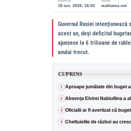
Publicat
Sursă
18 iun. 2026, 16:02
realitatea.net
Guvernul Rusiei intenționează s
acest an, deși deficitul bugetar
ajunsese la 6 trilioane de ruble
anului trecut.
CUPRINS
Aproape jumătate din buget ar
1
Absența Elvirei Nabiullina a a
2
Oficialii ar fi avertizat că bug
3
Cheltuielile de război au cresc
4