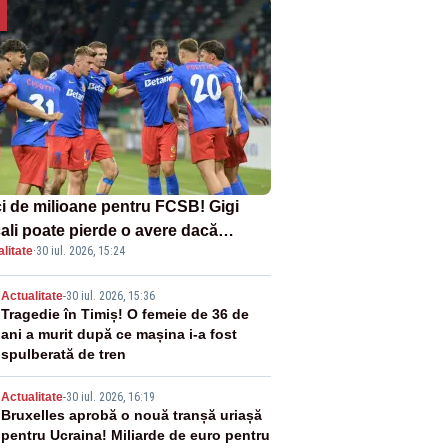
i de milioane pentru FCSB! Gigi
ali poate pierde o avere dacă
litate
·
30 iul. 2026, 15:24
ipa este eliminată de FK Auda
2
Actualitate
-
30 iul. 2026, 15:36
Tragedie în Timiș! O femeie de 36 de
ani a murit după ce mașina i-a fost
spulberată de tren
3
Actualitate
-
30 iul. 2026, 16:19
Bruxelles aprobă o nouă tranșă uriașă
pentru Ucraina! Miliarde de euro pentru