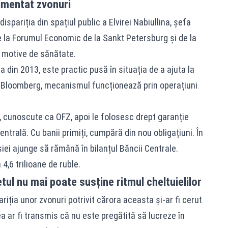
limentat zvonuri
spariția din spațiul public a Elvirei Nabiullina, șefa
 de la Forumul Economic de la Sankt Petersburg și de la
d motive de sănătate.
 din 2013, este practic pusă în situația de a ajuta la
it Bloomberg, mecanismul funcționează prin operațiuni
, cunoscute ca OFZ, apoi le folosesc drept garanție
ntrală. Cu banii primiți, cumpără din nou obligațiuni. În
usiei ajunge să rămână în bilanțul Băncii Centrale.
4,6 trilioane de ruble.
getul nu mai poate susține ritmul cheltuielilor
ariția unor zvonuri potrivit cărora aceasta și-ar fi cerut
ea ar fi transmis că nu este pregătită să lucreze în