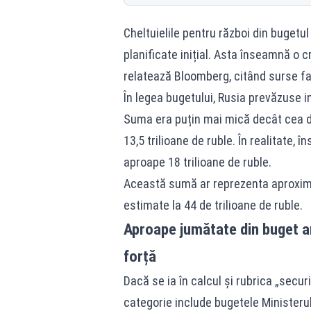
Cheltuielile pentru război din bugetu
planificate inițial. Asta înseamnă o c
relatează Bloomberg, citând surse fam
În legea bugetului, Rusia prevăzuse in
Suma era puțin mai mică decât cea di
13,5 trilioane de ruble. În realitate, 
aproape 18 trilioane de ruble.
Această sumă ar reprezenta aproximati
estimate la 44 de trilioane de ruble.
Aproape jumătate din buget ar
forță
Dacă se ia în calcul și rubrica „secu
categorie include bugetele Ministerul