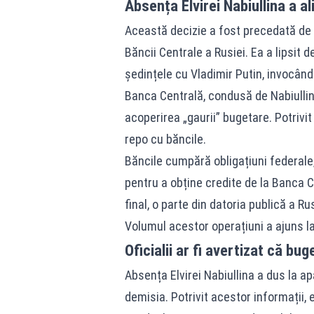
Absența Elvirei Nabiullina a a
Această decizie a fost precedată de di
Băncii Centrale a Rusiei. Ea a lipsit
ședințele cu Vladimir Putin, invocân
Banca Centrală, condusă de Nabiullina
acoperirea „gaurii” bugetare. Potriv
repo cu băncile.
Băncile cumpără obligațiuni federale
pentru a obține credite de la Banca Ce
final, o parte din datoria publică a R
Volumul acestor operațiuni a ajuns la 
Oficialii ar fi avertizat că bu
Absența Elvirei Nabiullina a dus la ap
demisia. Potrivit acestor informații, 