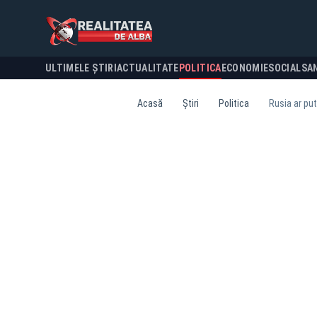
ULTIMELE ȘTIRI
ACTUALITATE
POLITICA
ECONOMIE
SOCIAL
SA
Acasă
Știri
Politica
Rusia ar put