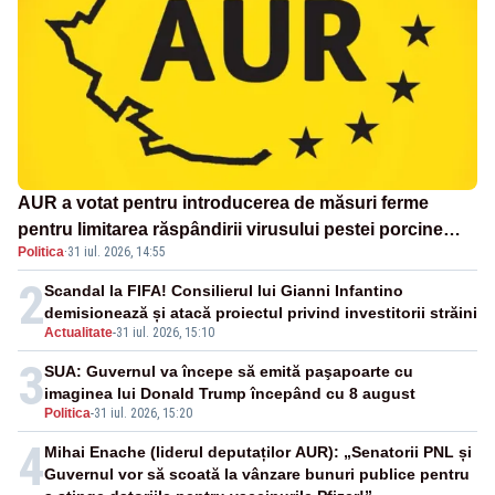
AUR a votat pentru introducerea de măsuri ferme
pentru limitarea răspândirii virusului pestei porcine
Politica
·
31 iul. 2026, 14:55
africane
2
Scandal la FIFA! Consilierul lui Gianni Infantino
demisionează și atacă proiectul privind investitorii străini
Actualitate
-
31 iul. 2026, 15:10
3
SUA: Guvernul va începe să emită paşapoarte cu
imaginea lui Donald Trump începând cu 8 august
Politica
-
31 iul. 2026, 15:20
4
Mihai Enache (liderul deputaților AUR): „Senatorii PNL și
Guvernul vor să scoată la vânzare bunuri publice pentru