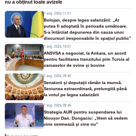
nu a obținut toate avizele
7 aug. 2026, 11:51
Bolojan, despre legea salarizării: „Ar
putea fi adoptată în perioada următoare.
S-a întârziat depunerea din cauza unor
discursuri iresponsabile în spaţiul public”
7 aug. 2026, 10:57
ANSVSA a negociat, la Ankara, un acord
pentru facilitarea tranzitului prin Turcia al
carcaselor de ovine și bovine
7 aug. 2026, 09:49
Senatorii și deputații rămân la muncă.
Sesiunea extraordinară, prelungită până
la votul pe legea salarizării
7 aug. 2026, 08:46
Strategia AUR pentru suspendarea lui
Nicușor Dan. Dungaciu: „Vrem să vedem
cine semnează și cine nu”