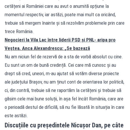
cetățeni ai României care au avut o anumită opțiune la
momentul respectiv, iar astăzi, poate mai mult ca oricând,
trebuie să mergem înainte și să rezolvăm problemele prin care
trece România.
Negocieri la Vila Lac între liderii PSD și PNL- aripa pro
Veștea. Anca Alexandrescu: „Se bazează
Nu am niciun fel de rezervă de a sta de vorbă absolut cu cine.
Eu sunt un om de bună credință. Cei care mă cunosc și au
drept să cred, uneori, m-au ajutat să votăm diverse proiecte
ale județului Brașov, nu am ținut cont de orientarea lor politică,
ci, din contră, trebuie să ne raportăm la cetățeni și trebuie să
găsim cele mai bune soluții, în așa fel încât România, care are
o perioadă destul de dificilă, să nu fie lăsată în situația în care
este astăzi.
Discuțiile cu președintele Nicușor Dan, pe câte