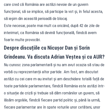
care cred că România are astăzi nevoie de un guvern
funcțional, să se implice, să participe la vot și, în felul acesta,
să ieșim din această perioadă de blocaj.
Este necesar, poate mai mult ca oricând, după 42 de zile de
interimat, ca România să devină funcțională, fiindcă avem
foarte multe provocări.
Despre discuțiile cu Nicușor Dan și Sorin
Grindeanu. Va discuta Adrian Veștea și cu AUR?
Nu cunosc zona parlamentară și nu am avut ocazia să stau de
vorbă cu reprezentanții altor partide. Am fost, am discutat
astăzi cu cei care m-au invitat și am deschidere totală față de
toate partidele parlamentare, fiindcă România este astăzi într-
o situație de criză și trebuie să dăm românilor un guvern, să
lăsăm orgoliile, fiindcă fiecare partid politic și, până la urmă,
fiecare parlamentar are în spate voturile unor cetățeni, unor