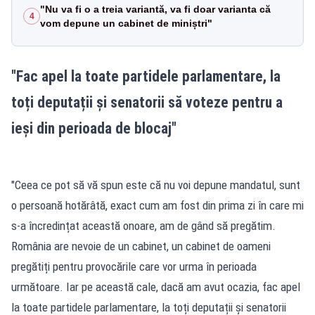
"Nu va fi o a treia variantă, va fi doar varianta că
4
vom depune un cabinet de miniștri"
"Fac apel la toate partidele parlamentare, la
toți deputații și senatorii să voteze pentru a
ieși din perioada de blocaj"
"Ceea ce pot să vă spun este că nu voi depune mandatul, sunt
o persoană hotărâtă, exact cum am fost din prima zi în care mi
s-a încredințat această onoare, am de gând să pregătim.
România are nevoie de un cabinet, un cabinet de oameni
pregătiți pentru provocările care vor urma în perioada
următoare. Iar pe această cale, dacă am avut ocazia, fac apel
la toate partidele parlamentare, la toți deputații și senatorii