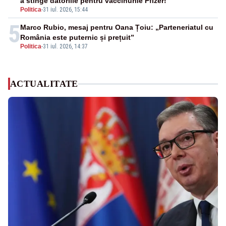
a stinge datoriile pentru vaccinurile Pfizer!”
Politica
-
31 iul. 2026, 15:44
5
Marco Rubio, mesaj pentru Oana Țoiu: „Parteneriatul cu
România este puternic și prețuit”
Politica
-
31 iul. 2026, 14:37
ACTUALITATE