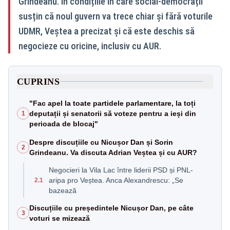
Grindeanu. În condițiile în care social-democrații
susțin că noul guvern va trece chiar și fără voturile
UDMR, Veștea a precizat și că este deschis să
negocieze cu oricine, inclusiv cu AUR.
CUPRINS
"Fac apel la toate partidele parlamentare, la toți
deputații și senatorii să voteze pentru a ieși din
1
perioada de blocaj"
Despre discuțiile cu Nicușor Dan și Sorin
2
Grindeanu. Va discuta Adrian Veștea și cu AUR?
Negocieri la Vila Lac între liderii PSD și PNL-
aripa pro Veștea. Anca Alexandrescu: „Se
2.1
bazează
Discuțiile cu președintele Nicușor Dan, pe câte
3
voturi se mizează