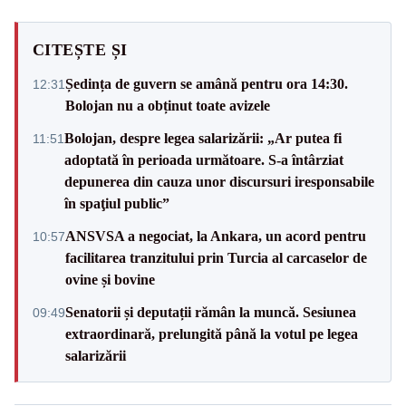
CITEȘTE ȘI
Ședința de guvern se amână pentru ora 14:30.
12:31
Bolojan nu a obținut toate avizele
Bolojan, despre legea salarizării: „Ar putea fi
11:51
adoptată în perioada următoare. S-a întârziat
depunerea din cauza unor discursuri iresponsabile
în spaţiul public”
ANSVSA a negociat, la Ankara, un acord pentru
10:57
facilitarea tranzitului prin Turcia al carcaselor de
ovine și bovine
Senatorii și deputații rămân la muncă. Sesiunea
09:49
extraordinară, prelungită până la votul pe legea
salarizării