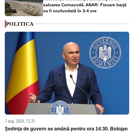
salvarea Cernavodă. ANAR: Fiecare barjă
va fi scufundată în 3-4 ore
POLITICA
7 aug. 2026, 12:31
Ședința de guvern se amână pentru ora 14:30. Bolojan