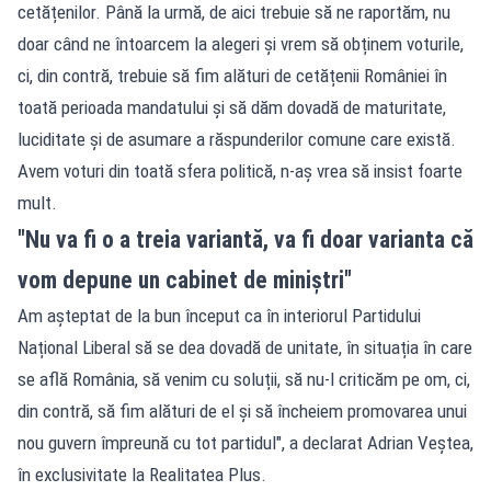
cetățenilor. Până la urmă, de aici trebuie să ne raportăm, nu
doar când ne întoarcem la alegeri și vrem să obținem voturile,
ci, din contră, trebuie să fim alături de cetățenii României în
toată perioada mandatului și să dăm dovadă de maturitate,
luciditate și de asumare a răspunderilor comune care există.
Avem voturi din toată sfera politică, n-aș vrea să insist foarte
mult.
"Nu va fi o a treia variantă, va fi doar varianta că
vom depune un cabinet de miniștri"
Am așteptat de la bun început ca în interiorul Partidului
Național Liberal să se dea dovadă de unitate, în situația în care
se află România, să venim cu soluții, să nu-l criticăm pe om, ci,
din contră, să fim alături de el și să încheiem promovarea unui
nou guvern împreună cu tot partidul", a declarat Adrian Veștea,
în exclusivitate la Realitatea Plus.