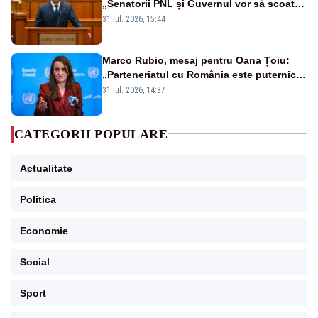
„Senatorii PNL și Guvernul vor să scoată
la vânzare bunuri publice pentru a stinge
31 iul. 2026, 15:44
datoriile pentru vaccinurile Pfizer!”
Marco Rubio, mesaj pentru Oana Țoiu:
„Parteneriatul cu România este puternic
și prețuit”
31 iul. 2026, 14:37
CATEGORII POPULARE
Actualitate
Politica
Economie
Social
Sport