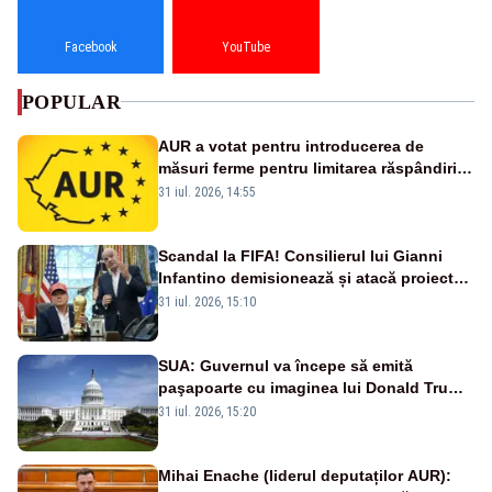
Facebook
YouTube
POPULAR
AUR a votat pentru introducerea de
măsuri ferme pentru limitarea răspândirii
virusului pestei porcine africane
31 iul. 2026, 14:55
Scandal la FIFA! Consilierul lui Gianni
Infantino demisionează și atacă proiectul
privind investitorii străini
31 iul. 2026, 15:10
SUA: Guvernul va începe să emită
paşapoarte cu imaginea lui Donald Trump
începând cu 8 august
31 iul. 2026, 15:20
Mihai Enache (liderul deputaților AUR):