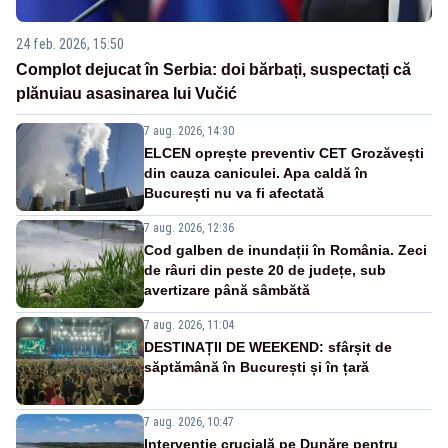
24 feb. 2026, 15:50
Complot dejucat în Serbia: doi bărbați, suspectați că
plănuiau asasinarea lui Vučić
7 aug. 2026, 14:30
ELCEN oprește preventiv CET Grozăvești
din cauza caniculei. Apa caldă în
București nu va fi afectată
7 aug. 2026, 12:36
Cod galben de inundații în România. Zeci
de râuri din peste 20 de județe, sub
avertizare până sâmbătă
7 aug. 2026, 11:04
DESTINAȚII DE WEEKEND: sfârșit de
săptămână în București și în țară
7 aug. 2026, 10:47
Intervenție crucială pe Dunăre pentru