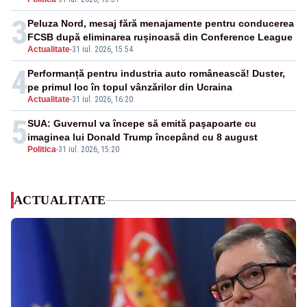
financiare
3
Peluza Nord, mesaj fără menajamente pentru conducerea
FCSB după eliminarea rușinoasă din Conference League
Actualitate
-
31 iul. 2026, 15:54
4
Performanță pentru industria auto românească! Duster,
pe primul loc în topul vânzărilor din Ucraina
Actualitate
-
31 iul. 2026, 16:20
5
SUA: Guvernul va începe să emită paşapoarte cu
imaginea lui Donald Trump începând cu 8 august
Politica
-
31 iul. 2026, 15:20
ACTUALITATE