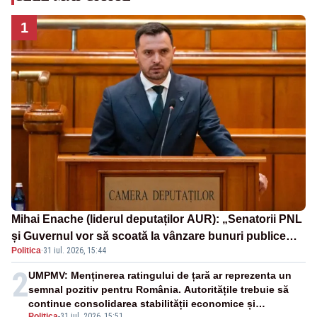
1
Mihai Enache (liderul deputaților AUR): „Senatorii PNL
și Guvernul vor să scoată la vânzare bunuri publice
Politica
·
31 iul. 2026, 15:44
pentru a stinge datoriile pentru vaccinurile Pfizer!”
2
UMPMV: Menținerea ratingului de țară ar reprezenta un
semnal pozitiv pentru România. Autoritățile trebuie să
continue consolidarea stabilității economice și
Politica
-
31 iul. 2026, 15:51