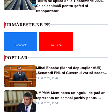
TollRo se aplică de la 1 octombrie 2026.
Ce se schimbă pentru șoferi și
transportatori
URMĂREȘTE-NE PE
Facebook
YouTube
POPULAR
Mihai Enache (liderul deputaților AUR):
„Senatorii PNL și Guvernul vor să scoată
la vânzare bunuri publice pentru a stinge
31 iul. 2026, 15:44
datoriile pentru vaccinurile Pfizer!”
UMPMV: Menținerea ratingului de țară ar
reprezenta un semnal pozitiv pentru
România. Autoritățile trebuie să continue
31 iul. 2026, 15:51
consolidarea stabilității economice și