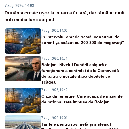
7 aug. 2026, 14:03
Dunărea crește ușor la intrarea în țară, dar rămâne mult
sub media lunii august
7 aug. 2026, 13:02
În intervalul orar de seară, consumul de
curent „a scăzut cu 200-300 de megawați”
7 aug. 2026, 10:51
Bolojan: Nivelul Dunării asigură o
funcționare a centralei de la Cernavodă
de patru-cinci zile dacă debitele vor
scădea
7 aug. 2026, 10:43
Criza din energie. Cine scapă de măsurile
de raționalizare impuse de Bolojan
7 aug. 2026, 10:01
Tarifele pentru rovinietă și sistemul