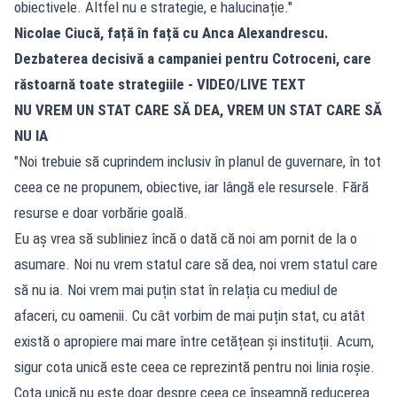
obiectivele. Altfel nu e strategie, e halucinație."
Nicolae Ciucă, față în față cu Anca Alexandrescu.
Dezbaterea decisivă a campaniei pentru Cotroceni, care
răstoarnă toate strategiile - VIDEO/LIVE TEXT
NU VREM UN STAT CARE SĂ DEA, VREM UN STAT CARE SĂ
NU IA
"Noi trebuie să cuprindem inclusiv în planul de guvernare, în tot
ceea ce ne propunem, obiective, iar lângă ele resursele. Fără
resurse e doar vorbărie goală.
Eu aș vrea să subliniez încă o dată că noi am pornit de la o
asumare. Noi nu vrem statul care să dea, noi vrem statul care
să nu ia. Noi vrem mai puțin stat în relația cu mediul de
afaceri, cu oamenii. Cu cât vorbim de mai puțin stat, cu atât
există o apropiere mai mare între cetățean și instituții. Acum,
sigur cota unică este ceea ce reprezintă pentru noi linia roșie.
Cota unică nu este doar despre ceea ce înseamnă reducerea