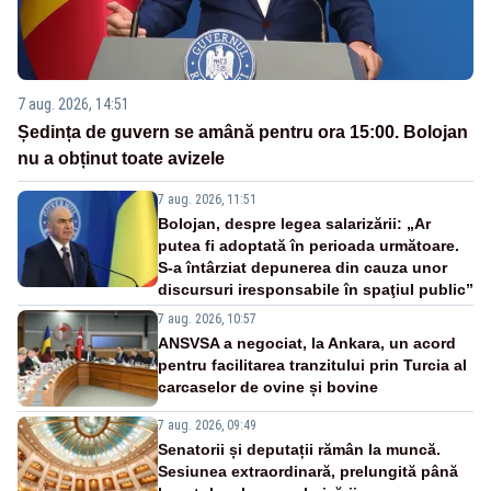
7 aug. 2026, 14:51
Ședința de guvern se amână pentru ora 15:00. Bolojan
nu a obținut toate avizele
7 aug. 2026, 11:51
Bolojan, despre legea salarizării: „Ar
putea fi adoptată în perioada următoare.
S-a întârziat depunerea din cauza unor
discursuri iresponsabile în spaţiul public”
7 aug. 2026, 10:57
ANSVSA a negociat, la Ankara, un acord
pentru facilitarea tranzitului prin Turcia al
carcaselor de ovine și bovine
7 aug. 2026, 09:49
Senatorii și deputații rămân la muncă.
Sesiunea extraordinară, prelungită până