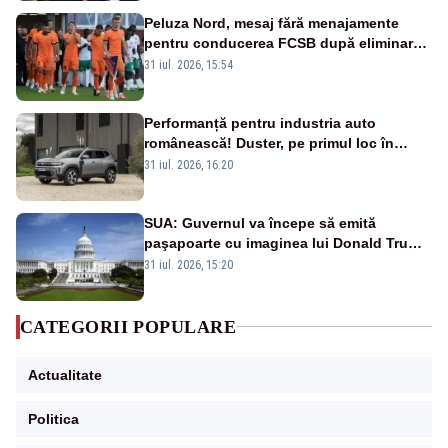
financiare
Peluza Nord, mesaj fără menajamente
pentru conducerea FCSB după eliminarea
rușinoasă din Conference League
31 iul. 2026, 15:54
Performanță pentru industria auto
românească! Duster, pe primul loc în
topul vânzărilor din Ucraina
31 iul. 2026, 16:20
SUA: Guvernul va începe să emită
paşapoarte cu imaginea lui Donald Trump
începând cu 8 august
31 iul. 2026, 15:20
CATEGORII POPULARE
Actualitate
Politica