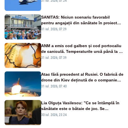
31 iul. 2026, 07:24
sol
SANITAS: Niciun scenariu favorabil
pentru angajații din sănătate în proiectul
Legii salarizării
31 iul. 2026, 07:29
ANM a emis cod galben și cod portocaliu
de caniculă. Temperaturile urcă până la 38
de grade, iar nopțile devin tropicale
31 iul. 2026, 07:39
Atac fără precedent al Rusiei. O fabrică de
drone din Kiev deținută de o companie
americană, distrusă de o rachetă
31 iul. 2026, 07:40
rusească
Lia Olguța Vasilescu: ”Ce se întâmplă în
sănătate este o bătaie de joc. Se
guvernează extraordinar de prost”
30 iul. 2026, 23:24