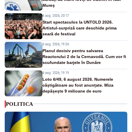
Mureș
6 aug. 2026, 20:17
Start spectaculos la UNTOLD 2026.
Artistul-surpriză care deschide prima
seară de festival
6 aug. 2026, 19:56
Planul decisiv pentru salvarea
Reactorului 2 de la Cernavodă. Cum vor fi
scufundate barjele în Dunăre
6 aug. 2026, 19:19
Loto 6/49, 6 august 2026. Numerele
câștigătoare au fost anunțate. Miza
depășește 9 milioane de euro
POLITICA