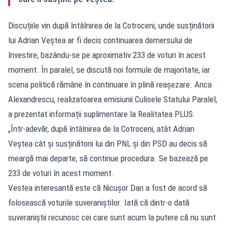
Discuțiile vin după întâlnirea de la Cotroceni, unde susținătorii
lui Adrian Veștea ar fi decis continuarea demersului de
învestire, bazându-se pe aproximativ 233 de voturi în acest
moment. În paralel, se discută noi formule de majoritate, iar
scena politică rămâne în continuare în plină reașezare. Anca
Alexandrescu, realizatoarea emisiunii Culisele Statului Paralel,
a prezentat informații suplimentare la Realitatea PLUS.
„Într-adevăr, după întâlnirea de la Cotroceni, atât Adrian
Veștea cât și susținătorii lui din PNL și din PSD au decis să
meargă mai departe, să continue procedura. Se bazează pe
233 de voturi în acest moment.
Vestea interesantă este că Nicușor Dan a fost de acord să
folosească voturile suveraniștilor. Iată că dintr-o dată
suveraniștii recunosc cei care sunt acum la putere că nu sunt