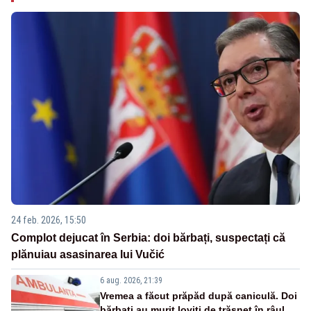
24 feb. 2026, 15:50
Complot dejucat în Serbia: doi bărbați, suspectați că
plănuiau asasinarea lui Vučić
6 aug. 2026, 21:39
Vremea a făcut prăpăd după caniculă. Doi
bărbați au murit loviți de trăsnet în râul