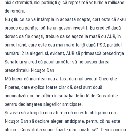
nici extremiști, nici putiniști și că reprezintă voturile a milioane
de români.
Nu știu ce se va întâmpla în această noapte, cert este că s-au
propus ca până joi să fie un guvern investit. Eu cred că dacă
doresc să fie onești, trebuie să se așeze la masă cu AUR, în
primul rând, care este cea mai mare forță după PSD, partidul
numărul 2 la alegeri, și, evident, AUR să primească președinția
Senatului și cred că pasul următor să fie suspendarea
președintelui Nicușor Dan.
Mă bucur că înaintea mea a fost domnul avocat Gheorghe
Piperea, care explica foarte clar că, deși sunt două
nominalizări, nu ne aflăm în situația definită de Constituție
pentru declanșarea alegerilor anticipate.
Și vreau să atrag din nou atenția că nu este obligatoriu ca
Nicușor Dan să declare alegeri anticipate, pentru că nu este
obligat. Constituția spune foarte clar, „poate să”. Deci în niciun