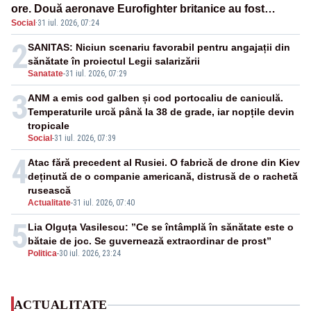
ore. Două aeronave Eurofighter britanice au fost
Social
·
31 iul. 2026, 07:24
ridicate de la sol
2
SANITAS: Niciun scenariu favorabil pentru angajații din
sănătate în proiectul Legii salarizării
Sanatate
-
31 iul. 2026, 07:29
3
ANM a emis cod galben și cod portocaliu de caniculă.
Temperaturile urcă până la 38 de grade, iar nopțile devin
tropicale
Social
-
31 iul. 2026, 07:39
4
Atac fără precedent al Rusiei. O fabrică de drone din Kiev
deținută de o companie americană, distrusă de o rachetă
rusească
Actualitate
-
31 iul. 2026, 07:40
5
Lia Olguța Vasilescu: ”Ce se întâmplă în sănătate este o
bătaie de joc. Se guvernează extraordinar de prost”
Politica
-
30 iul. 2026, 23:24
ACTUALITATE