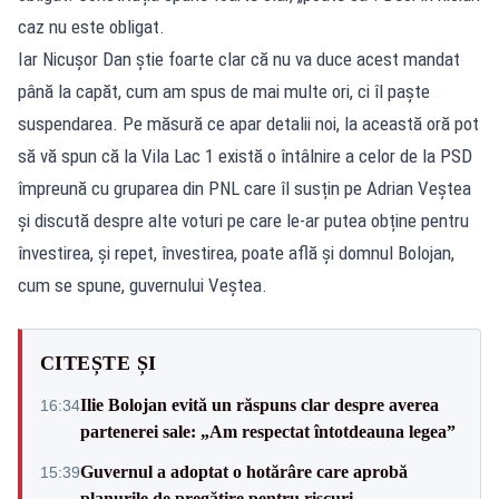
caz nu este obligat.
Iar Nicușor Dan știe foarte clar că nu va duce acest mandat
până la capăt, cum am spus de mai multe ori, ci îl paște
suspendarea. Pe măsură ce apar detalii noi, la această oră pot
să vă spun că la Vila Lac 1 există o întâlnire a celor de la PSD
împreună cu gruparea din PNL care îl susțin pe Adrian Veștea
și discută despre alte voturi pe care le-ar putea obține pentru
învestirea, și repet, învestirea, poate află și domnul Bolojan,
cum se spune, guvernului Veștea.
CITEȘTE ȘI
Ilie Bolojan evită un răspuns clar despre averea
16:34
partenerei sale: „Am respectat întotdeauna legea”
Guvernul a adoptat o hotărâre care aprobă
15:39
planurile de pregătire pentru riscuri