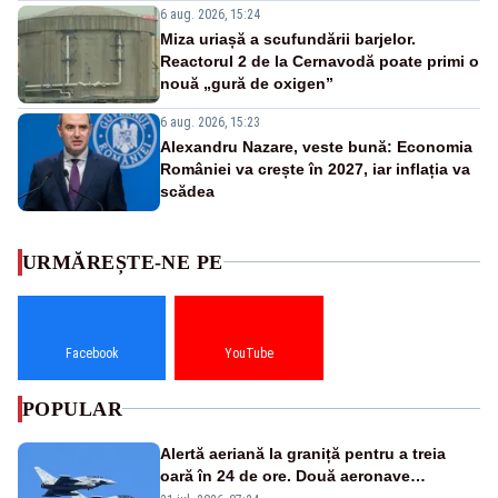
6 aug. 2026, 15:24
Miza uriașă a scufundării barjelor.
Reactorul 2 de la Cernavodă poate primi o
nouă „gură de oxigen”
6 aug. 2026, 15:23
Alexandru Nazare, veste bună: Economia
României va crește în 2027, iar inflația va
scădea
URMĂREȘTE-NE PE
Facebook
YouTube
POPULAR
Alertă aeriană la graniță pentru a treia
oară în 24 de ore. Două aeronave
Eurofighter britanice au fost ridicate de la