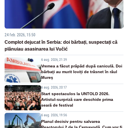
24 feb. 2026, 15:50
Complot dejucat în Serbia: doi bărbați, suspectați că
plănuiau asasinarea lui Vučić
6 aug. 2026, 21:39
Vremea a făcut prăpăd după caniculă. Doi
bărbați au murit loviți de trăsnet în râul
Mureș
6 aug. 2026, 20:17
Start spectaculos la UNTOLD 2026.
Artistul-surpriză care deschide prima
seară de festival
6 aug. 2026, 19:56
Planul decisiv pentru salvarea
Reactorului 2 de la Cernavodă. Cum vor fi