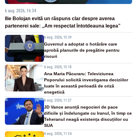
6 aug. 2026, 16:34
Ilie Bolojan evită un răspuns clar despre averea
partenerei sale: „Am respectat întotdeauna legea”
6 aug. 2026, 15:39
Guvernul a adoptat o hotărâre care
aprobă planurile de pregătire pentru
riscuri
6 aug. 2026, 15:18
Ana Maria Păcuraru: Televiziunea
Poporului solicită investigarea deciziilor
luate în această perioadă de criză
enegetică
6 aug. 2026, 11:27
JD Vance anunță negocieri de pace
dificile și îndelungate cu Iranul, în timp ce
Teheranul neagă existența discuțiilor cu
SUA
6 aug. 2026, 11:24