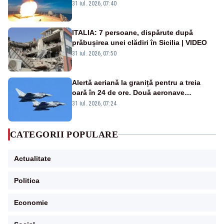
americană, distrusă de o rachetă
31 iul. 2026, 07:40
rusească
ITALIA: 7 persoane, dispărute după
prăbușirea unei clădiri în Sicilia | VIDEO
31 iul. 2026, 07:50
Alertă aeriană la graniță pentru a treia
oară în 24 de ore. Două aeronave
Eurofighter britanice au fost ridicate de la
31 iul. 2026, 07:24
sol
CATEGORII POPULARE
Actualitate
Politica
Economie