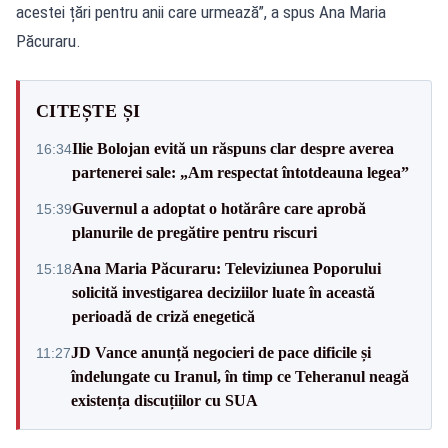
acestei țări pentru anii care urmează”, a spus Ana Maria
Păcuraru.
CITEȘTE ȘI
Ilie Bolojan evită un răspuns clar despre averea
16:34
partenerei sale: „Am respectat întotdeauna legea”
Guvernul a adoptat o hotărâre care aprobă
15:39
planurile de pregătire pentru riscuri
Ana Maria Păcuraru: Televiziunea Poporului
15:18
solicită investigarea deciziilor luate în această
perioadă de criză enegetică
JD Vance anunță negocieri de pace dificile și
11:27
îndelungate cu Iranul, în timp ce Teheranul neagă
existența discuțiilor cu SUA