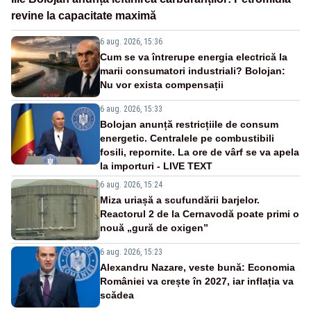
revine la capacitate maximă
6 aug. 2026, 15:36
Cum se va întrerupe energia electrică la
marii consumatori industriali? Bolojan:
Nu vor exista compensații
6 aug. 2026, 15:33
Bolojan anunță restricțiile de consum
energetic. Centralele pe combustibili
fosili, repornite. La ore de vârf se va apela
la importuri - LIVE TEXT
6 aug. 2026, 15:24
Miza uriașă a scufundării barjelor.
Reactorul 2 de la Cernavodă poate primi o
nouă „gură de oxigen”
6 aug. 2026, 15:23
Alexandru Nazare, veste bună: Economia
României va crește în 2027, iar inflația va
scădea