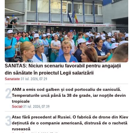
SANITAS: Niciun scenariu favorabil pentru angajații
din sănătate în proiectul Legii salarizării
Sanatate
·
31 iul. 2026, 07:29
2
ANM a emis cod galben și cod portocaliu de caniculă.
Temperaturile urcă până la 38 de grade, iar nopțile devin
tropicale
Social
-
31 iul. 2026, 07:39
3
Atac fără precedent al Rusiei. O fabrică de drone din Kiev
deținută de o companie americană, distrusă de o rachetă
rusească