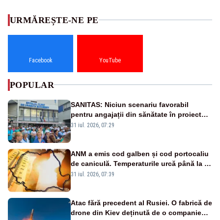
URMĂREȘTE-NE PE
Facebook
YouTube
POPULAR
SANITAS: Niciun scenariu favorabil
pentru angajații din sănătate în proiectul
Legii salarizării
31 iul. 2026, 07:29
ANM a emis cod galben și cod portocaliu
de caniculă. Temperaturile urcă până la 38
de grade, iar nopțile devin tropicale
31 iul. 2026, 07:39
Atac fără precedent al Rusiei. O fabrică de
drone din Kiev deținută de o companie