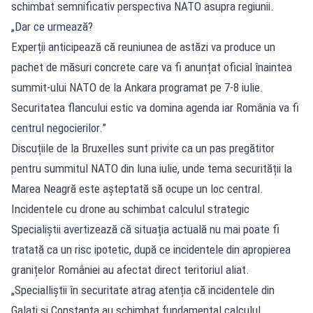
schimbat semnificativ perspectiva NATO asupra regiunii.
„Dar ce urmează?
Experții anticipează că reuniunea de astăzi va produce un
pachet de măsuri concrete care va fi anunțat oficial înaintea
summit-ului NATO de la Ankara programat pe 7-8 iulie.
Securitatea flancului estic va domina agenda iar România va fi
centrul negocierilor.”
Discuțiile de la Bruxelles sunt privite ca un pas pregătitor
pentru summitul NATO din luna iulie, unde tema securității la
Marea Neagră este așteptată să ocupe un loc central.
Incidentele cu drone au schimbat calculul strategic
Specialiștii avertizează că situația actuală nu mai poate fi
tratată ca un risc ipotetic, după ce incidentele din apropierea
granițelor României au afectat direct teritoriul aliat.
„Specialliștii în securitate atrag atenția că incidentele din
Galați și Constanța au schimbat fundamental calculul