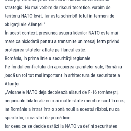
strategic. Nu mai vorbim de riscuri teoretice, vorbim de
teritoriu NATO lovit. Iar asta schimbă totul în termeni de
obligații ale Alianței.”
În acest context, presiunea asupra liderilor NATO este mai
mare ca niciodată pentru a transmite un mesaj ferm privind
protejarea statelor aflate pe flancul estic.
România, în prima linie a securității regionale
Pe fondul conflictului din apropierea granițelor sale, România
joacă un rol tot mai important în arhitectura de securitate a
Alianței.
„Avioanele NATO deja decolează alături de F-16 românești,
negocierile bilaterale cu mai multe state membre sunt în curs,
iar România a intrat într-o zonă nouă a acestui război, nu ca
spectator, ci ca stat de primă linie.
Iar ceea ce se decide astăzi la NATO va defini securitatea