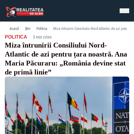
Acasă
Știri
Politica
Miza întrunirii Consiliului Nord-Atlantic de azi pentru țara noastră. Ana Maria Păcuraru: „România devine stat de primă linie”
·
POLITICA
3 min citire
Miza întrunirii Consiliului Nord-
Atlantic de azi pentru țara noastră. Ana
Maria Păcuraru: „România devine stat
de primă linie”