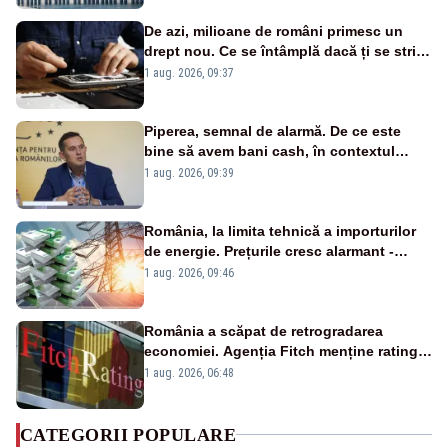
De azi, milioane de români primesc un
drept nou. Ce se întâmplă dacă ți se strică
un produs
1 aug. 2026, 09:37
Piperea, semnal de alarmă. De ce este
bine să avem bani cash, în contextul
alertei energetice?
1 aug. 2026, 09:39
România, la limita tehnică a importurilor
de energie. Prețurile cresc alarmant -
Analiză Realitatea Plus
1 aug. 2026, 09:46
România a scăpat de retrogradarea
economiei. Agenția Fitch menține ratingul
„BBB-” cu perspectivă negativă
1 aug. 2026, 06:48
CATEGORII POPULARE