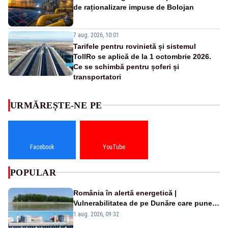
de raționalizare impuse de Bolojan
7 aug. 2026, 10:01
Tarifele pentru rovinietă și sistemul
TollRo se aplică de la 1 octombrie 2026.
Ce se schimbă pentru șoferi și
transportatori
URMĂREȘTE-NE PE
Facebook
YouTube
POPULAR
România în alertă energetică |
Vulnerabilitatea de pe Dunăre care pune
în pericol Centrala Cernavodă era
1 aug. 2026, 09:32
cunoscută de pe vremea lui Ceaușescu