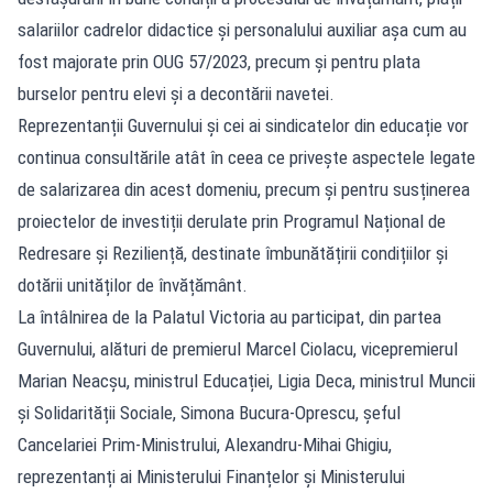
salariilor cadrelor didactice și personalului auxiliar așa cum au
fost majorate prin OUG 57/2023, precum și pentru plata
burselor pentru elevi și a decontării navetei.
Reprezentanții Guvernului și cei ai sindicatelor din educație vor
continua consultările atât în ceea ce privește aspectele legate
de salarizarea din acest domeniu, precum și pentru susținerea
proiectelor de investiții derulate prin Programul Național de
Redresare și Reziliență, destinate îmbunătățirii condițiilor și
dotării unităților de învățământ.
La întâlnirea de la Palatul Victoria au participat, din partea
Guvernului, alături de premierul Marcel Ciolacu, vicepremierul
Marian Neacșu, ministrul Educației, Ligia Deca, ministrul Muncii
și Solidarității Sociale, Simona Bucura-Oprescu, șeful
Cancelariei Prim-Ministrului, Alexandru-Mihai Ghigiu,
reprezentanți ai Ministerului Finanțelor și Ministerului