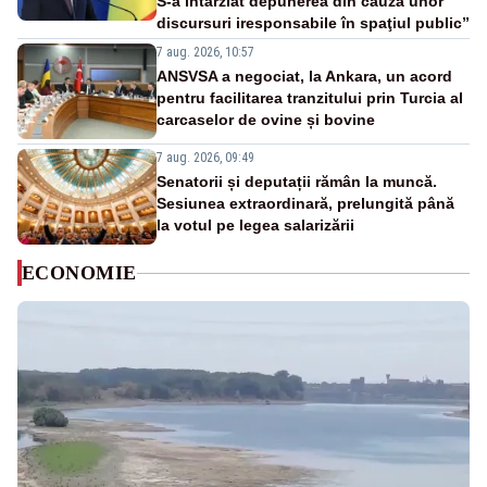
S-a întârziat depunerea din cauza unor
discursuri iresponsabile în spaţiul public”
7 aug. 2026, 10:57
ANSVSA a negociat, la Ankara, un acord
pentru facilitarea tranzitului prin Turcia al
carcaselor de ovine și bovine
7 aug. 2026, 09:49
Senatorii și deputații rămân la muncă.
Sesiunea extraordinară, prelungită până
la votul pe legea salarizării
ECONOMIE