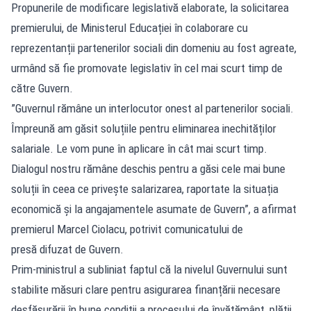
Propunerile de modificare legislativă elaborate, la solicitarea
premierului, de Ministerul Educației în colaborare cu
reprezentanții partenerilor sociali din domeniu au fost agreate,
urmând să fie promovate legislativ în cel mai scurt timp de
către Guvern.
”Guvernul rămâne un interlocutor onest al partenerilor sociali.
Împreună am găsit soluțiile pentru eliminarea inechităților
salariale. Le vom pune în aplicare în cât mai scurt timp.
Dialogul nostru rămâne deschis pentru a găsi cele mai bune
soluții în ceea ce privește salarizarea, raportate la situația
economică și la angajamentele asumate de Guvern”, a afirmat
premierul Marcel Ciolacu, potrivit comunicatului de
presă difuzat de Guvern.
Prim-ministrul a subliniat faptul că la nivelul Guvernului sunt
stabilite măsuri clare pentru asigurarea finanțării necesare
desfășurării în bune condiții a procesului de învățământ, plății