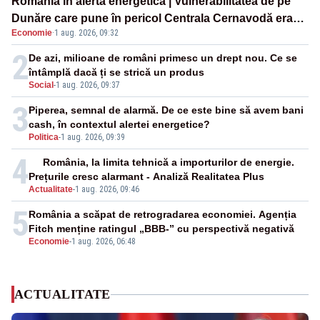
România în alertă energetică | Vulnerabilitatea de pe
Dunăre care pune în pericol Centrala Cernavodă era
Economie
·
1 aug. 2026, 09:32
cunoscută de pe vremea lui Ceaușescu
2
De azi, milioane de români primesc un drept nou. Ce se
întâmplă dacă ți se strică un produs
Social
-
1 aug. 2026, 09:37
3
Piperea, semnal de alarmă. De ce este bine să avem bani
cash, în contextul alertei energetice?
Politica
-
1 aug. 2026, 09:39
4
România, la limita tehnică a importurilor de energie.
Prețurile cresc alarmant - Analiză Realitatea Plus
Actualitate
-
1 aug. 2026, 09:46
5
România a scăpat de retrogradarea economiei. Agenția
Fitch menține ratingul „BBB-” cu perspectivă negativă
Economie
-
1 aug. 2026, 06:48
ACTUALITATE