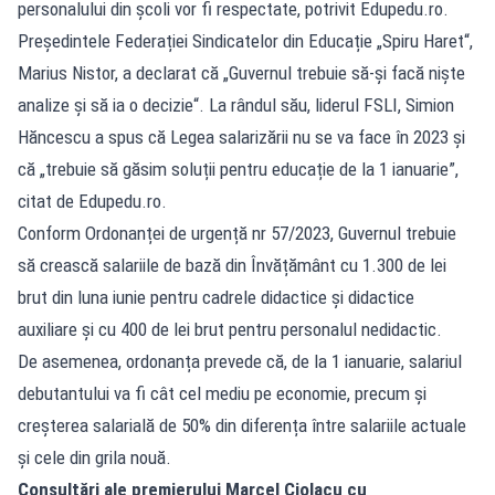
personalului din școli vor fi respectate, potrivit Edupedu.ro.
Președintele Federației Sindicatelor din Educație „Spiru Haret“,
Marius Nistor, a declarat că „Guvernul trebuie să-și facă niște
analize și să ia o decizie“. La rândul său, liderul FSLI, Simion
Hăncescu a spus că Legea salarizării nu se va face în 2023 și
că „trebuie să găsim soluții pentru educație de la 1 ianuarie”,
citat de Edupedu.ro.
Conform Ordonanței de urgență nr 57/2023, Guvernul trebuie
să crească salariile de bază din Învățământ cu 1.300 de lei
brut din luna iunie pentru cadrele didactice și didactice
auxiliare și cu 400 de lei brut pentru personalul nedidactic.
De asemenea, ordonanța prevede că, de la 1 ianuarie, salariul
debutantului va fi cât cel mediu pe economie, precum și
creșterea salarială de 50% din diferența între salariile actuale
și cele din grila nouă.
Consultări ale premierului Marcel Ciolacu cu