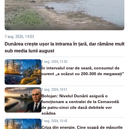
7 aug. 2026, 14:03
Dunărea crește ușor la intrarea în țară, dar rămâne mult
sub media lunii august
7 aug. 2026, 13:02
În intervalul orar de seară, consumul de
curent „a scăzut cu 200-300 de megawați”
7 aug. 2026, 10:51
Bolojan: Nivelul Dunării asigură o
funcționare a centralei de la Cernavodă
de patru-cinci zile dacă debitele vor
scădea
7 aug. 2026, 10:43
Criza din energie. Cine scapă de măsurile