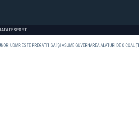
NATATE
SPORT
NOR: UDMR ESTE PREGĂTIT SĂ ÎȘI ASUME GUVERNAREA ALĂTURI DE O COALIȚ