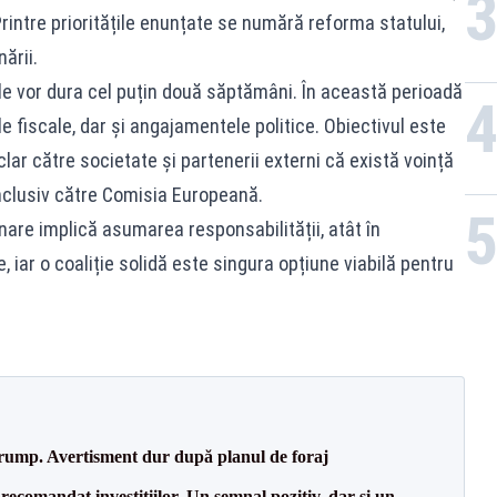
Printre prioritățile enunțate se numără reforma statului,
ării.
e vor dura cel puțin două săptămâni. În această perioadă
e fiscale, dar și angajamentele politice. Obiectivul este
r către societate și partenerii externi că există voință
inclusiv către Comisia Europeană.
nare implică asumarea responsabilității, atât în
, iar o coaliție solidă este singura opțiune viabilă pentru
Trump. Avertisment dur după planul de foraj
recomandat investițiilor. Un semnal pozitiv, dar și un