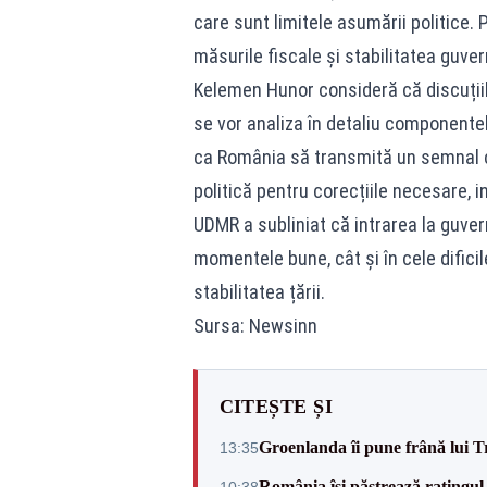
care sunt limitele asumării politice. 
măsurile fiscale și stabilitatea guvern
Kelemen Hunor consideră că discuțiil
se vor analiza în detaliu componentel
ca România să transmită un semnal cla
politică pentru corecțiile necesare, 
UDMR a subliniat că intrarea la guver
momentele bune, cât și în cele dificile
stabilitatea țării.
Sursa: Newsinn
CITEȘTE ȘI
Groenlanda îi pune frână lui 
13:35
România își păstrează ratingul 