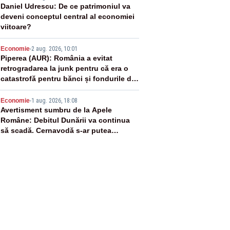
3
Daniel Udrescu: De ce patrimoniul va
deveni conceptul central al economiei
viitoare?
4
Economie
-
2 aug. 2026, 10:01
Piperea (AUR): România a evitat
retrogradarea la junk pentru că era o
catastrofă pentru bănci și fondurile de
pensii
5
Economie
-
1 aug. 2026, 18:08
Avertisment sumbru de la Apele
Române: Debitul Dunării va continua
să scadă. Cernavodă s-ar putea
închide în 4 zile