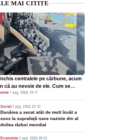
LE MAI CITITE
închis centralele pe cărbune, acum
n că au nevoie de ele. Cum se
omie
·
1 aug. 2026, 18:11
ează vina în plină criză energetică
2
Social
-
1 aug. 2026, 23:10
Dunărea a secat atât de mult încât a
scos la suprafață nave naziste din al
doilea război mondial
Economie
-
2 aug. 2026, 09:22