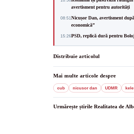
10:38
avertisment pentru autorități
Nicușor Dan, avertisment după 
08:51
economică”
PSD, replică dură pentru Boloj
15:26
Distribuie articolul
Mai multe articole despre
cub
nicusor dan
UDMR
kel
Urmărește știrile Realitatea de Alb