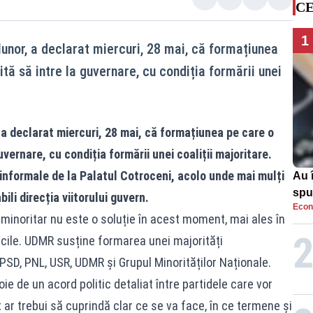
CE
1
nor, a declarat miercuri, 28 mai, că formațiunea
ă să intre la guvernare, cu condiția formării unei
 declarat miercuri, 28 mai, că formațiunea pe care o
vernare, cu condiția formării unei coaliții majoritare.
 informale de la Palatul Cotroceni, acolo unde mai mulți
Au 
spu
bili direcția viitorului guvern.
Econ
pas
 minoritar nu este o soluție în acest moment, mai ales în
icile. UDMR susține formarea unei majorități
PSD, PNL, USR, UDMR și Grupul Minorităților Naționale.
oie de un acord politic detaliat între partidele care vor
ar trebui să cuprindă clar ce se va face, în ce termene și