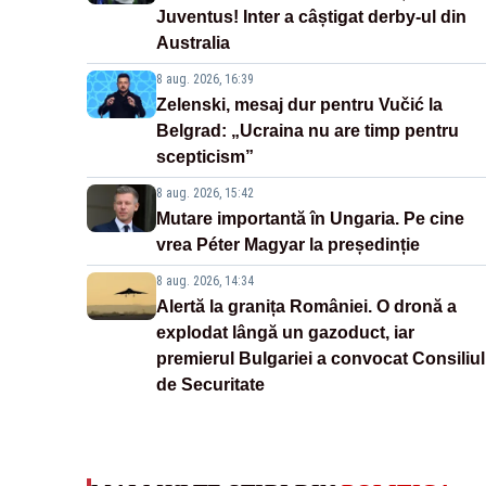
Juventus! Inter a câștigat derby-ul din
Australia
8 aug. 2026, 16:39
Zelenski, mesaj dur pentru Vučić la
Belgrad: „Ucraina nu are timp pentru
scepticism”
8 aug. 2026, 15:42
Mutare importantă în Ungaria. Pe cine
vrea Péter Magyar la președinție
8 aug. 2026, 14:34
Alertă la granița României. O dronă a
explodat lângă un gazoduct, iar
premierul Bulgariei a convocat Consiliul
de Securitate