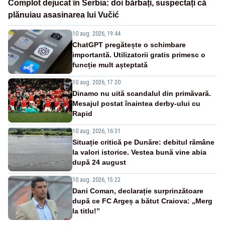
Complot dejucat în Serbia: doi bărbați, suspectați că
plănuiau asasinarea lui Vučić
10 aug. 2026, 19:44
ChatGPT pregătește o schimbare
importantă. Utilizatorii gratis primesc o
funcție mult așteptată
10 aug. 2026, 17:20
Dinamo nu uită scandalul din primăvară.
Mesajul postat înaintea derby-ului cu
Rapid
10 aug. 2026, 16:31
Situație critică pe Dunăre: debitul rămâne
la valori istorice. Vestea bună vine abia
după 24 august
10 aug. 2026, 15:22
Dani Coman, declarație surprinzătoare
după ce FC Argeș a bătut Craiova: „Merg
la titlu!”