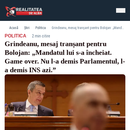
Acasă
Știri
Politica
Grindeanu, mesaj tranșant pentru Bolojan: „Mandatul lui s-a încheiat. Game over. Nu l-a demis Parlamentul, l-a demis INS azi.”
·
POLITICA
2 min citire
Grindeanu, mesaj tranșant pentru
Bolojan: „Mandatul lui s-a încheiat.
Game over. Nu l-a demis Parlamentul, l-
a demis INS azi.”