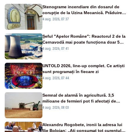
Stenograme incendiare din dosarul de
corupție de la Uzina Mecanică. Prăduirea
banilor din programul SAFE, interceptată
4 aug. 2026, 07:37
de DNA
Șeful "Apelor Române": Reactorul 2 de la
Cernavodă mai poate funcționa doar 5
zile
4 aug. 2026, 07:41
UNTOLD 2026, line-up complet. Ce artiști
sunt programați în fiecare zi
4 aug. 2026, 07:44
Semnal de alarmă în agricultură. 3,5
milioane de fermieri pot fi afectați de
strategia pentru conservarea
4 aug. 2026, 08:03
biodiversității
Alexandru Rogobete, ironii la adresa lui
Ilie Bolojan: „Ați consumat tot curentul