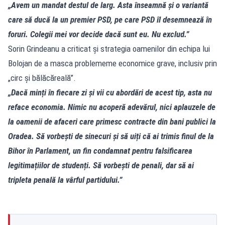
„Avem un mandat destul de larg. Asta înseamnă și o variantă
care să ducă la un premier PSD, pe care PSD îl desemnează în
foruri. Colegii mei vor decide dacă sunt eu. Nu exclud.”
Sorin Grindeanu a criticat și strategia oamenilor din echipa lui
Bolojan de a masca problememe economice grave, inclusiv prin
„circ și bălăcăreală”.
„Dacă minți în fiecare zi și vii cu abordări de acest tip, asta nu
reface economia. Nimic nu acoperă adevărul, nici aplauzele de
la oamenii de afaceri care primesc contracte din bani publici la
Oradea. Să vorbești de sinecuri și să uiți că ai trimis finul de la
Bihor în Parlament, un fin condamnat pentru falsificarea
legitimațiilor de studenți. Să vorbești de penali, dar să ai
tripleta penală la vârful partidului.”