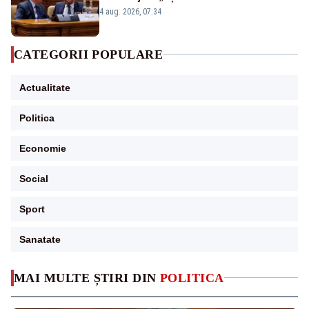
urmărind șobolani imaginari”
4 aug. 2026, 07:34
CATEGORII POPULARE
Actualitate
Politica
Economie
Social
Sport
Sanatate
MAI MULTE ȘTIRI DIN
POLITICA