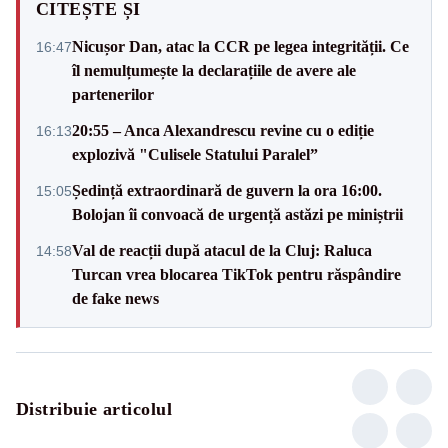
CITEȘTE ȘI
Nicușor Dan, atac la CCR pe legea integrității. Ce
16:47
îl nemulțumește la declarațiile de avere ale
partenerilor
20:55 – Anca Alexandrescu revine cu o ediție
16:13
explozivă "Culisele Statului Paralel”
Ședință extraordinară de guvern la ora 16:00.
15:05
Bolojan îi convoacă de urgență astăzi pe miniștrii
Val de reacții după atacul de la Cluj: Raluca
14:58
Turcan vrea blocarea TikTok pentru răspândire
de fake news
Distribuie articolul