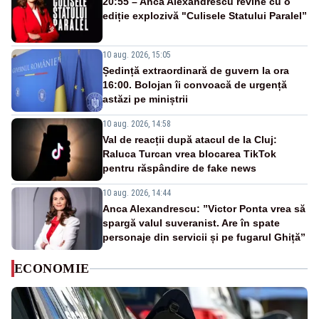
20:55 – Anca Alexandrescu revine cu o
ediție explozivă "Culisele Statului Paralel”
10 aug. 2026, 15:05
Ședință extraordinară de guvern la ora
16:00. Bolojan îi convoacă de urgență
astăzi pe miniștrii
10 aug. 2026, 14:58
Val de reacții după atacul de la Cluj:
Raluca Turcan vrea blocarea TikTok
pentru răspândire de fake news
10 aug. 2026, 14:44
Anca Alexandrescu: ”Victor Ponta vrea să
spargă valul suveranist. Are în spate
personaje din servicii și pe fugarul Ghiță”
ECONOMIE