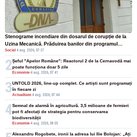
Stenograme incendiare din dosarul de corupție de la
Uzina Mecanică. Prăduirea banilor din programul
Social
·
4 aug. 2026, 07:37
SAFE, interceptată de DNA
2
Șeful "Apelor Române": Reactorul 2 de la Cernavodă mai
poate funcționa doar 5 zile
Economie
-
4 aug. 2026, 07:41
3
UNTOLD 2026, line-up complet. Ce artiști sunt programați
în fiecare zi
Actualitate
-
4 aug. 2026, 07:44
4
Semnal de alarmă în agricultură. 3,5 milioane de fermieri
pot fi afectați de strategia pentru conservarea
biodiversității
Economie
-
4 aug. 2026, 08:03
Alexandru Rogobete, ironii la adresa lui Ilie Bolojan: „Ați