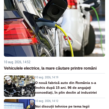
10 aug. 2026, 14:52
Vehiculele electrice, la mare căutare printre români
10 aug. 2026, 14:19
O nouă fabrică auto din România s-a
închis după 15 ani. 96 de angajați
concediați, în plin declin al industriei
10 aug. 2026, 14:12
Noi discuții tehnice pe tema legii