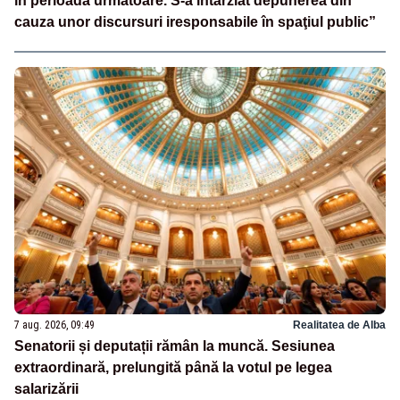
în perioada următoare. S-a întârziat depunerea din
cauza unor discursuri iresponsabile în spaţiul public”
7 aug. 2026, 09:49
Realitatea de Alba
Senatorii și deputații rămân la muncă. Sesiunea
extraordinară, prelungită până la votul pe legea
salarizării