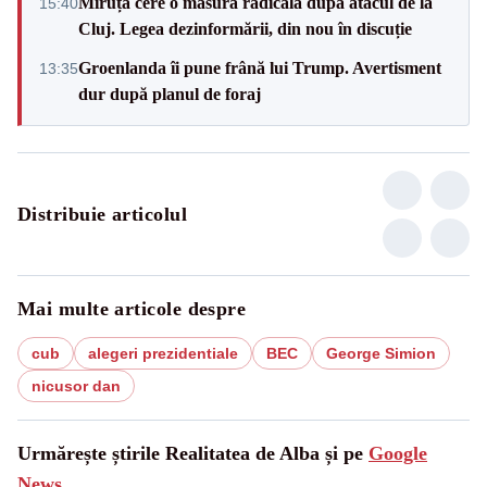
Miruță cere o măsură radicală după atacul de la
15:40
Cluj. Legea dezinformării, din nou în discuție
Groenlanda îi pune frână lui Trump. Avertisment
13:35
dur după planul de foraj
Distribuie articolul
Mai multe articole despre
cub
alegeri prezidentiale
BEC
George Simion
nicusor dan
Urmărește știrile Realitatea de Alba și pe
Google
News