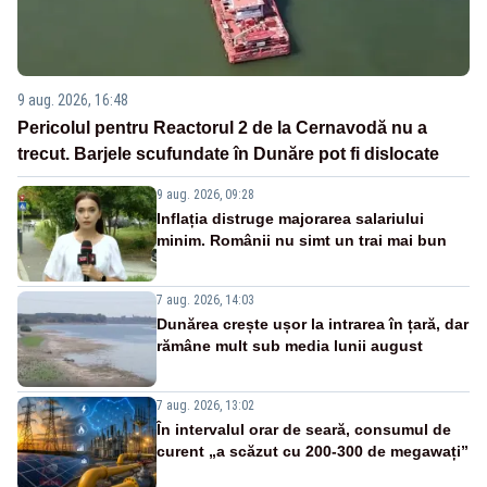
9 aug. 2026, 16:48
Pericolul pentru Reactorul 2 de la Cernavodă nu a
trecut. Barjele scufundate în Dunăre pot fi dislocate
9 aug. 2026, 09:28
Inflația distruge majorarea salariului
minim. Românii nu simt un trai mai bun
7 aug. 2026, 14:03
Dunărea crește ușor la intrarea în țară, dar
rămâne mult sub media lunii august
7 aug. 2026, 13:02
În intervalul orar de seară, consumul de
curent „a scăzut cu 200-300 de megawați”