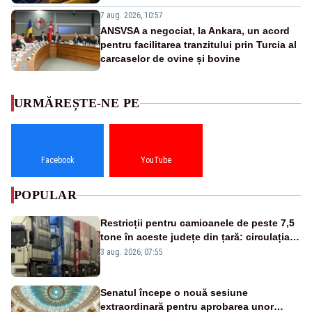
7 aug. 2026, 10:57
ANSVSA a negociat, la Ankara, un acord
pentru facilitarea tranzitului prin Turcia al
carcaselor de ovine și bovine
URMĂREȘTE-NE PE
Facebook
YouTube
POPULAR
Restricții pentru camioanele de peste 7,5
tone în aceste județe din țară: circulația
este interzisă luni, între orele 12:00 și
3 aug. 2026, 07:55
20:00
Senatul începe o nouă sesiune
extraordinară pentru aprobarea unor