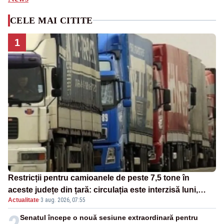
CELE MAI CITITE
1
Restricții pentru camioanele de peste 7,5 tone în
aceste județe din țară: circulația este interzisă luni,
Actualitate
·
3 aug. 2026, 07:55
între orele 12:00 și 20:00
Senatul începe o nouă sesiune extraordinară pentru