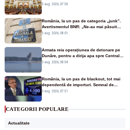
jaloane din PNRR
3 aug. 2026, 07:58
România, la un pas de categoria „junk”.
Avertismentul BNR: „Ne-au mai păsuit
pentru câteva luni”
3 aug. 2026, 08:01
Armata reia operațiunea de detonare pe
Dunăre, pentru a dirija apa spre Centrala
Cernavodă
3 aug. 2026, 08:04
România, la un pas de blackout, tot mai
dependentă de importuri. Semnal de
alarmă tras de un expert în energie
3 aug. 2026, 07:51
CATEGORII POPULARE
Actualitate