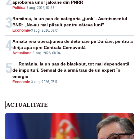
2
aprobarea unor jaloane din PNRR
Politica
-
3 aug. 2026, 07:58
3
România, la un pas de categoria „junk”. Avertismentul
BNR: „Ne-au mai păsuit pentru câteva luni”
Economie
-
3 aug. 2026, 08:01
4
Armata reia operațiunea de detonare pe Dunăre, pentru a
dirija apa spre Centrala Cernavodă
Actualitate
-
3 aug. 2026, 08:04
5
România, la un pas de blackout, tot mai dependentă
de importuri. Semnal de alarmă tras de un expert în
energie
Economie
-
3 aug. 2026, 07:51
ACTUALITATE