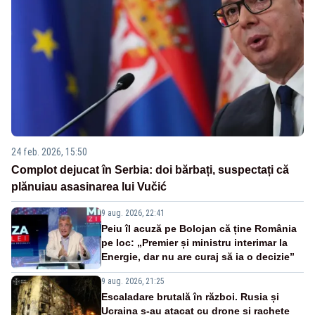
24 feb. 2026, 15:50
Complot dejucat în Serbia: doi bărbați, suspectați că
plănuiau asasinarea lui Vučić
9 aug. 2026, 22:41
Peiu îl acuză pe Bolojan că ține România
pe loc: „Premier și ministru interimar la
Energie, dar nu are curaj să ia o decizie”
9 aug. 2026, 21:25
Escaladare brutală în război. Rusia și
Ucraina s-au atacat cu drone și rachete