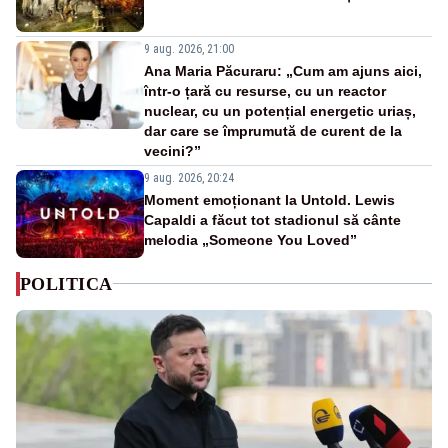
9 aug. 2026, 21:00
Ana Maria Păcuraru: „Cum am ajuns aici,
într-o țară cu resurse, cu un reactor
nuclear, cu un potențial energetic uriaș,
dar care se împrumută de curent de la
vecini?”
9 aug. 2026, 20:24
Moment emoționant la Untold. Lewis
Capaldi a făcut tot stadionul să cânte
melodia „Someone You Loved”
POLITICA