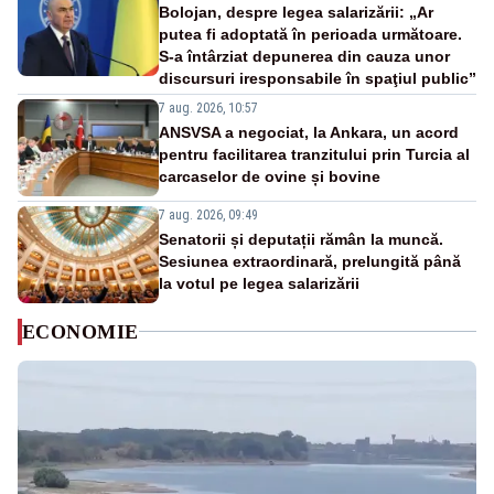
Bolojan, despre legea salarizării: „Ar
putea fi adoptată în perioada următoare.
S-a întârziat depunerea din cauza unor
discursuri iresponsabile în spaţiul public”
7 aug. 2026, 10:57
ANSVSA a negociat, la Ankara, un acord
pentru facilitarea tranzitului prin Turcia al
carcaselor de ovine și bovine
7 aug. 2026, 09:49
Senatorii și deputații rămân la muncă.
Sesiunea extraordinară, prelungită până
la votul pe legea salarizării
ECONOMIE