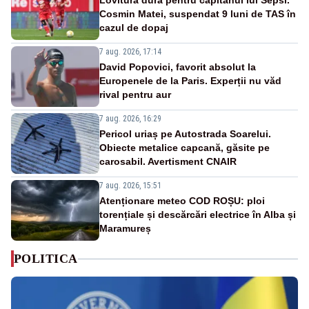
Lovitură dură pentru căpitanul lui Sepsi.
Cosmin Matei, suspendat 9 luni de TAS în
cazul de dopaj
7 aug. 2026, 17:14
David Popovici, favorit absolut la
Europenele de la Paris. Experții nu văd
rival pentru aur
7 aug. 2026, 16:29
Pericol uriaș pe Autostrada Soarelui.
Obiecte metalice capcană, găsite pe
carosabil. Avertisment CNAIR
7 aug. 2026, 15:51
Atenționare meteo COD ROȘU: ploi
torențiale și descărcări electrice în Alba și
Maramureș
POLITICA