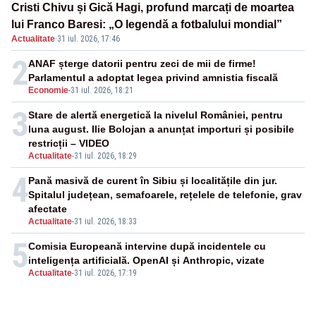
Cristi Chivu și Gică Hagi, profund marcați de moartea
lui Franco Baresi: „O legendă a fotbalului mondial”
Actualitate
·
31 iul. 2026, 17:46
2
ANAF șterge datorii pentru zeci de mii de firme!
Parlamentul a adoptat legea privind amnistia fiscală
Economie
-
31 iul. 2026, 18:21
3
Stare de alertă energetică la nivelul României, pentru
luna august. Ilie Bolojan a anunțat importuri și posibile
restricții – VIDEO
Actualitate
-
31 iul. 2026, 18:29
4
Pană masivă de curent în Sibiu și localitățile din jur.
Spitalul județean, semafoarele, rețelele de telefonie, grav
afectate
Actualitate
-
31 iul. 2026, 18:33
5
Comisia Europeană intervine după incidentele cu
inteligența artificială. OpenAI și Anthropic, vizate
Actualitate
-
31 iul. 2026, 17:19