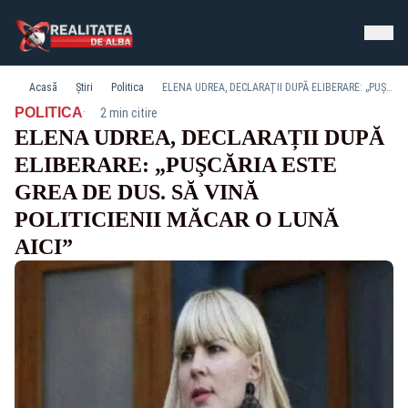
Acasă
Știri
Politica
ELENA UDREA, DECLARAȚII DUPĂ ELIBERARE: „PUŞCĂRIA ESTE GREA DE DUS. SĂ VINĂ POLITICIENII MĂCAR O LUNĂ AICI”
·
POLITICA
2 min citire
ELENA UDREA, DECLARAȚII DUPĂ
ELIBERARE: „PUŞCĂRIA ESTE
GREA DE DUS. SĂ VINĂ
POLITICIENII MĂCAR O LUNĂ
AICI”