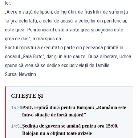
lor.
„Aici e o viaţă de lipsuri, de îngrătiri, de frustrări, de suferinţa
ta şi a celorlalţi, a celor de acasă, a colegilor din penitenciar,
este grea. Penitenciarul este o viaţă grea şi puşcăria este
grea de dus”, a mai spus ea.
Fostul ministru a executat o parte din pedeapsa primită în
dosarul „Gala Bute”, dar și în alte cauze. După eliberare, Udrea
spune că vrea să se dedice exclusiv vieții de familie.
Sursa: Newsinn
CITEȘTE ȘI
PSD, replică dură pentru Bolojan: „România este
15:26
într-o situație de forță majoră”
Ședința de guvern se amână pentru ora 15:00.
14:51
Bolojan nu a obținut toate avizele