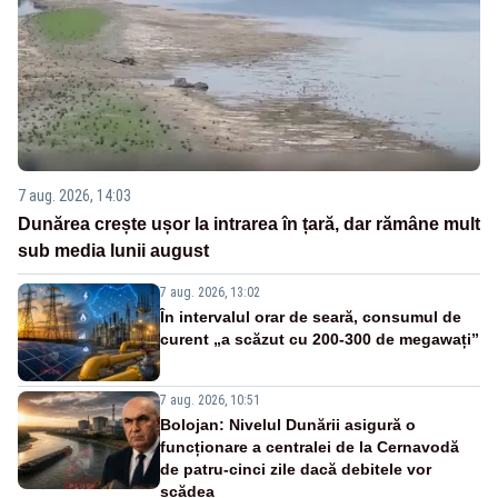
7 aug. 2026, 14:03
Dunărea crește ușor la intrarea în țară, dar rămâne mult
sub media lunii august
7 aug. 2026, 13:02
În intervalul orar de seară, consumul de
curent „a scăzut cu 200-300 de megawați”
7 aug. 2026, 10:51
Bolojan: Nivelul Dunării asigură o
funcționare a centralei de la Cernavodă
de patru-cinci zile dacă debitele vor
scădea