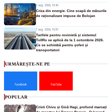
7 aug. 2026, 10:43
Criza din energie. Cine scapă de măsurile
de raționalizare impuse de Bolojan
7 aug. 2026, 10:01
Tarifele pentru rovinietă și sistemul
TollRo se aplică de la 1 octombrie 2026.
Ce se schimbă pentru șoferi și
transportatori
URMĂREȘTE-NE PE
Facebook
YouTube
POPULAR
Cristi Chivu și Gică Hagi, profund marcați
de moartea lui Franco Baresi: „O legendă