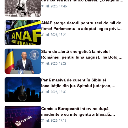
a fotbalului mondial”
31 iul. 2026, 17:46
ANAF șterge datorii pentru zeci de mii de
firme! Parlamentul a adoptat legea privind
amnistia fiscală
31 iul. 2026, 18:21
Stare de alertă energetică la nivelul
României, pentru luna august. Ilie Bolojan
a anunțat importuri și posibile restricții –
31 iul. 2026, 18:29
VIDEO
Pană masivă de curent în Sibiu și
localitățile din jur. Spitalul județean,
semafoarele, rețelele de telefonie, grav
31 iul. 2026, 18:33
afectate
Comisia Europeană intervine după
incidentele cu inteligența artificială.
OpenAI și Anthropic, vizate
31 iul. 2026, 17:19