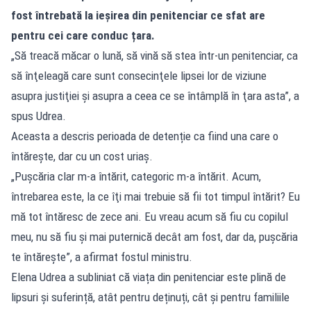
fost întrebată la ieșirea din penitenciar ce sfat are
pentru cei care conduc țara.
„Să treacă măcar o lună, să vină să stea într-un penitenciar, ca
să înţeleagă care sunt consecinţele lipsei lor de viziune
asupra justiţiei şi asupra a ceea ce se întâmplă în ţara asta”, a
spus Udrea.
Aceasta a descris perioada de detenție ca fiind una care o
întărește, dar cu un cost uriaș.
„Puşcăria clar m-a întărit, categoric m-a întărit. Acum,
întrebarea este, la ce îţi mai trebuie să fii tot timpul întărit? Eu
mă tot întăresc de zece ani. Eu vreau acum să fiu cu copilul
meu, nu să fiu şi mai puternică decât am fost, dar da, puşcăria
te întăreşte”, a afirmat fostul ministru.
Elena Udrea a subliniat că viața din penitenciar este plină de
lipsuri și suferință, atât pentru deținuți, cât și pentru familiile