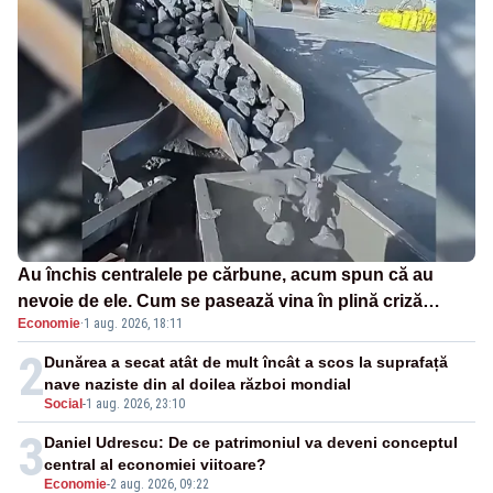
Au închis centralele pe cărbune, acum spun că au
nevoie de ele. Cum se pasează vina în plină criză
Economie
·
1 aug. 2026, 18:11
energetică
2
Dunărea a secat atât de mult încât a scos la suprafață
nave naziste din al doilea război mondial
Social
-
1 aug. 2026, 23:10
3
Daniel Udrescu: De ce patrimoniul va deveni conceptul
central al economiei viitoare?
Economie
-
2 aug. 2026, 09:22