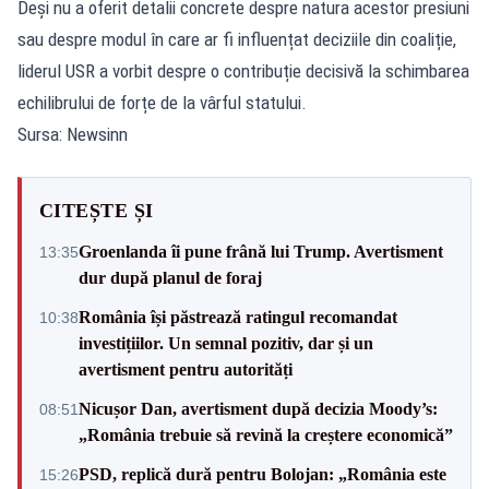
Deși nu a oferit detalii concrete despre natura acestor presiuni
sau despre modul în care ar fi influențat deciziile din coaliție,
liderul USR a vorbit despre o contribuție decisivă la schimbarea
echilibrului de forțe de la vârful statului.
Sursa: Newsinn
CITEȘTE ȘI
Groenlanda îi pune frână lui Trump. Avertisment
13:35
dur după planul de foraj
România își păstrează ratingul recomandat
10:38
investițiilor. Un semnal pozitiv, dar și un
avertisment pentru autorități
Nicușor Dan, avertisment după decizia Moody’s:
08:51
„România trebuie să revină la creștere economică”
PSD, replică dură pentru Bolojan: „România este
15:26