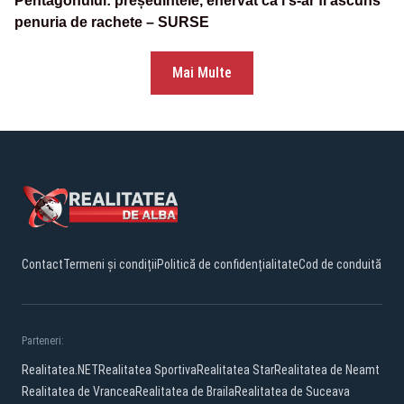
Pentagonului: președintele, enervat că i s-ar fi ascuns
penuria de rachete – SURSE
Mai Multe
Contact
Termeni și condiții
Politică de confidențialitate
Cod de conduită
Parteneri:
Realitatea.NET
Realitatea Sportiva
Realitatea Star
Realitatea de Neamt
Realitatea de Vrancea
Realitatea de Braila
Realitatea de Suceava