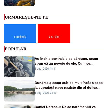
URMĂREȘTE-NE PE
Facebook
YouTube
POPULAR
Au închis centralele pe cărbune, acum
spun că au nevoie de ele. Cum se
pasează vina în plină criză energetică
1 aug. 2026, 18:11
Dunărea a secat atât de mult încât a scos
la suprafață nave naziste din al doilea
război mondial
1 aug. 2026, 23:10
Daniel Udrescu: De ce patrimoniul va