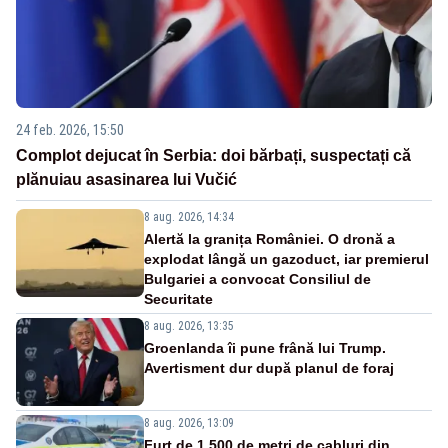
24 feb. 2026, 15:50
Complot dejucat în Serbia: doi bărbați, suspectați că
plănuiau asasinarea lui Vučić
8 aug. 2026, 14:34
Alertă la granița României. O dronă a
explodat lângă un gazoduct, iar premierul
Bulgariei a convocat Consiliul de
Securitate
8 aug. 2026, 13:35
Groenlanda îi pune frână lui Trump.
Avertisment dur după planul de foraj
8 aug. 2026, 13:09
Furt de 1.500 de metri de cabluri din