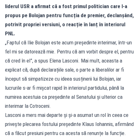
liderul USR a afirmat că a fost primul politician care l-a
propus pe Bolojan pentru funcția de premier, declanșând,
potrivit propriei versiuni, o reacție în lanț în interiorul
PNL.
„Faptul că Ilie Bolojan este acum președinte interimar, într-un
fel mi se datorează mie. Pentru că am vorbit despre el, pentru
că cred în el”, a spus Elena Lasconi. Mai mult, aceasta a
explicat că, după declarațiile sale, o parte a liberalilor ar fi
început să simpatizeze cu ideea susținerii lui Bolojan, iar
lucrurile s-ar fi mișcat rapid în interiorul partidului, până la
numirea acestuia ca președinte al Senatului și ulterior ca
interimar la Cotroceni.
Lasconi a mers mai departe și și-a asumat un rol în ceea ce
privește plecarea fostului președinte Klaus Iohannis, afirmând
că a făcut presiuni pentru ca acesta să renunțe la funcție.