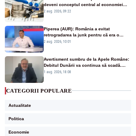
deveni conceptul central al economiei
viitoare?
2 aug. 2026, 09:22
Piperea (AUR): România a evitat
retrogradarea la junk pentru că era o
catastrofă pentru bănci și fondurile de
2 aug. 2026, 10:01
pensii
Avertisment sumbru de la Apele Române:
Debitul Dunării va continua să scadă.
Cernavodă s-ar putea închide în 4 zile
1 aug. 2026, 18:08
CATEGORII POPULARE
Actualitate
Politica
Economie