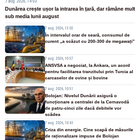
7 aug. 2026, 14:03
Dunărea crește ușor la intrarea în țară, dar rămâne mult
sub media lunii august
7 aug. 2026, 13:02
În intervalul orar de seară, consumul de
curent „a scăzut cu 200-300 de megawați”
7 aug. 2026, 10:57
ANSVSA a negociat, la Ankara, un acord
pentru facilitarea tranzitului prin Turcia al
carcaselor de ovine și bovine
7 aug. 2026, 10:51
Bolojan: Nivelul Dunării asigură o
funcționare a centralei de la Cernavodă
de patru-cinci zile dacă debitele vor
scădea
7 aug. 2026, 10:43
Criza din energie. Cine scapă de măsurile
de raționalizare impuse de Bolojan