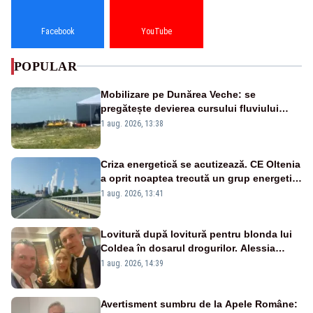
Facebook
YouTube
POPULAR
Mobilizare pe Dunărea Veche: se
pregătește devierea cursului fluviului
către Cernavodă – VIDEO
1 aug. 2026, 13:38
Criza energetică se acutizează. CE Oltenia
a oprit noaptea trecută un grup energetic
de la Rovinari
1 aug. 2026, 13:41
Lovitură după lovitură pentru blonda lui
Coldea în dosarul drogurilor. Alessia
Păcuraru explică decizia magistraților
1 aug. 2026, 14:39
Avertisment sumbru de la Apele Române: