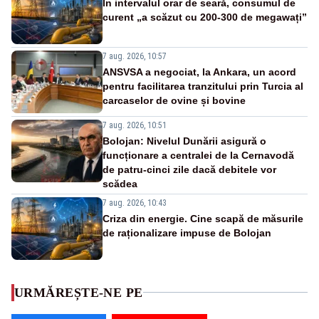
În intervalul orar de seară, consumul de
curent „a scăzut cu 200-300 de megawați”
7 aug. 2026, 10:57
ANSVSA a negociat, la Ankara, un acord
pentru facilitarea tranzitului prin Turcia al
carcaselor de ovine și bovine
7 aug. 2026, 10:51
Bolojan: Nivelul Dunării asigură o
funcționare a centralei de la Cernavodă
de patru-cinci zile dacă debitele vor
scădea
7 aug. 2026, 10:43
Criza din energie. Cine scapă de măsurile
de raționalizare impuse de Bolojan
URMĂREȘTE-NE PE