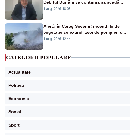
Debitul Dunării va continua să scadă.
Cernavodă s-ar putea închide în 4 zile
1 aug. 2026, 18:08
Alertă în Caraș-Severin: incendiile de
vegetație se extind, zeci de pompieri și
silvicultori se luptă cu flăcările - VIDEO
1 aug. 2026, 12:44
CATEGORII POPULARE
Actualitate
Politica
Economie
Social
Sport