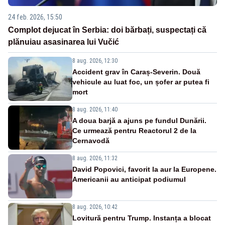
24 feb. 2026, 15:50
Complot dejucat în Serbia: doi bărbați, suspectați că
plănuiau asasinarea lui Vučić
8 aug. 2026, 12:30
Accident grav în Caraș-Severin. Două
vehicule au luat foc, un șofer ar putea fi
mort
8 aug. 2026, 11:40
A doua barjă a ajuns pe fundul Dunării.
Ce urmează pentru Reactorul 2 de la
Cernavodă
8 aug. 2026, 11:32
David Popovici, favorit la aur la Europene.
Americanii au anticipat podiumul
8 aug. 2026, 10:42
Lovitură pentru Trump. Instanța a blocat