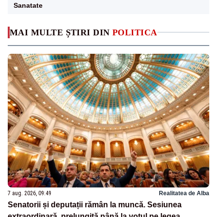
Sanatate
MAI MULTE ȘTIRI DIN
POLITICA
7 aug. 2026, 09:49
Realitatea de Alba
Senatorii și deputații rămân la muncă. Sesiunea
extraordinară, prelungită până la votul pe legea