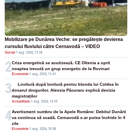
Mobilizare pe Dunărea Veche: se pregătește devierea
cursului fluviului către Cernavodă – VIDEO
Social
·
1 aug. 2026, 13:38
2
Criza energetică se acutizează. CE Oltenia a oprit
noaptea trecută un grup energetic de la Rovinari
Economie
-
1 aug. 2026, 13:41
3
Lovitură după lovitură pentru blonda lui Coldea în
dosarul drogurilor. Alessia Păcuraru explică decizia
magistraților
Actualitate
-
1 aug. 2026, 14:39
4
Avertisment sumbru de la Apele Române: Debitul Dunării
va continua să scadă. Cernavodă s-ar putea închide în 4
zile
Economie
-
1 aug. 2026, 18:08