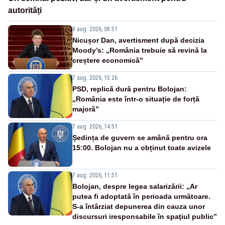
autorități
8 aug. 2026, 08:51
Nicușor Dan, avertisment după decizia
Moody’s: „România trebuie să revină la
creștere economică”
7 aug. 2026, 15:26
PSD, replică dură pentru Bolojan:
„România este într-o situație de forță
majoră”
7 aug. 2026, 14:51
Ședința de guvern se amână pentru ora
15:00. Bolojan nu a obținut toate avizele
7 aug. 2026, 11:51
Bolojan, despre legea salarizării: „Ar
putea fi adoptată în perioada următoare.
S-a întârziat depunerea din cauza unor
discursuri iresponsabile în spaţiul public”