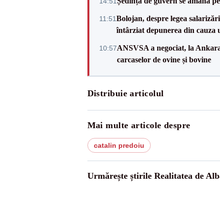
Ședința de guvern se amână pen
14:51
Bolojan, despre legea salarizăr
11:51
întârziat depunerea din cauza u
ANSVSA a negociat, la Ankara, 
10:57
carcaselor de ovine și bovine
Distribuie articolul
Mai multe articole despre
catalin predoiu
Urmărește știrile Realitatea de Alb