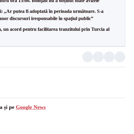
tru ora 15:00. Bolojan nu a obținut toate avizele
ii: „Ar putea fi adoptată în perioada următoare. S-a
nor discursuri iresponsabile în spaţiul public”
un acord pentru facilitarea tranzitului prin Turcia al
a și pe
Google News