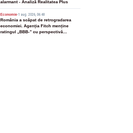
alarmant - Analiză Realitatea Plus
5
Economie
-
1 aug. 2026, 06:48
România a scăpat de retrogradarea
economiei. Agenția Fitch menține
ratingul „BBB-” cu perspectivă
negativă