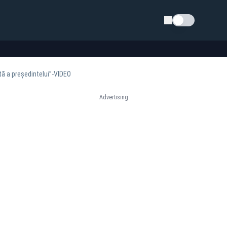
Schimba tema
tă a președintelui”-VIDEO
Advertising