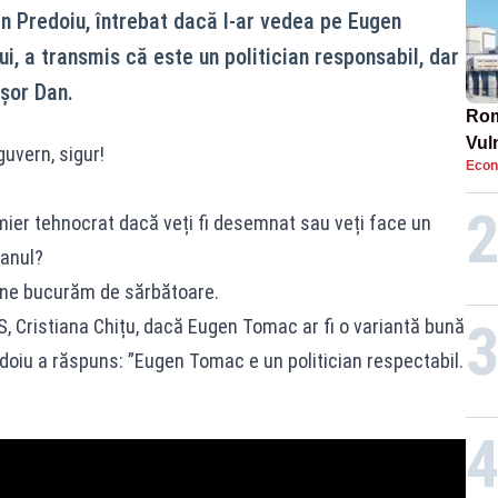
n Predoiu, întrebat dacă l-ar vedea pe Eugen
, a transmis că este un politician responsabil, dar
ușor Dan.
Rom
Vul
uvern, sigur!
Econ
pun
cun
mier tehnocrat dacă veți fi desemnat sau veți face un
lanul?
ne bucurăm de sărbătoare.
US, Cristiana Chițu, dacă Eugen Tomac ar fi o variantă bună
doiu a răspuns: ”Eugen Tomac e un politician respectabil.