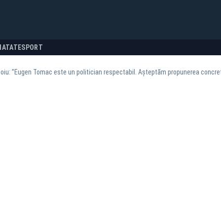
NATATE
SPORT
doiu: ”Eugen Tomac este un politician respectabil. Așteptăm propunerea concre