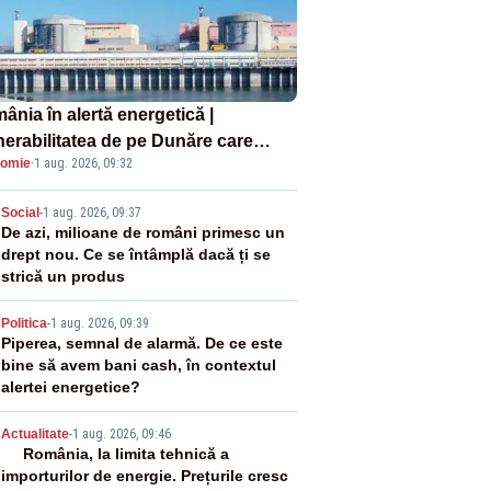
ânia în alertă energetică |
nerabilitatea de pe Dunăre care
omie
·
1 aug. 2026, 09:32
e în pericol Centrala Cernavodă era
oscută de pe vremea lui Ceaușescu
2
Social
-
1 aug. 2026, 09:37
De azi, milioane de români primesc un
drept nou. Ce se întâmplă dacă ți se
strică un produs
3
Politica
-
1 aug. 2026, 09:39
Piperea, semnal de alarmă. De ce este
bine să avem bani cash, în contextul
alertei energetice?
4
Actualitate
-
1 aug. 2026, 09:46
România, la limita tehnică a
importurilor de energie. Prețurile cresc