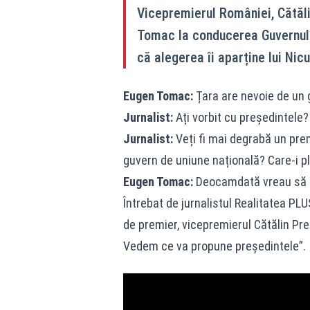
Vicepremierul României, Cătăli
Tomac la conducerea Guvernului
că alegerea îi aparține lui Nic
Eugen Tomac:
Țara are nevoie de un g
Jurnalist:
Ați vorbit cu președintele?
Jurnalist:
Veți fi mai degrabă un pre
guvern de uniune națională? Care-i p
Eugen Tomac:
Deocamdată vreau să 
Întrebat de jurnalistul Realitatea PL
de premier, vicepremierul Cătălin Pre
Vedem ce va propune președintele”.