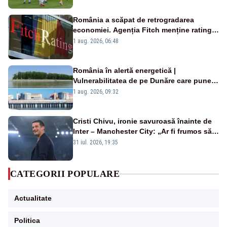
România a scăpat de retrogradarea
economiei. Agenția Fitch menține ratingul
„BBB-” cu perspectivă negativă
1 aug. 2026, 06:48
România în alertă energetică |
Vulnerabilitatea de pe Dunăre care pune
în pericol Centrala Cernavodă era
1 aug. 2026, 09:32
cunoscută de pe vremea lui Ceaușescu
Cristi Chivu, ironie savuroasă înainte de
Inter – Manchester City: „Ar fi frumos să
mai cumpărați și de la noi”
31 iul. 2026, 19:35
CATEGORII POPULARE
Actualitate
Politica