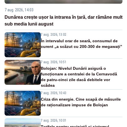
7 aug. 2026, 14:03
Dunărea crește ușor la intrarea în țară, dar rămâne mult
sub media lunii august
7 aug. 2026, 13:02
În intervalul orar de seară, consumul de
curent „a scăzut cu 200-300 de megawați”
7 aug. 2026, 10:51
Bolojan: Nivelul Dunării asigură o
funcționare a centralei de la Cernavodă
de patru-cinci zile dacă debitele vor
scădea
7 aug. 2026, 10:43
Criza din energie. Cine scapă de măsurile
de raționalizare impuse de Bolojan
7 aug. 2026, 10:01
Tarifele pentru rovinietă și sistemul