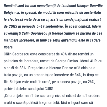
Românii sunt tot mai nemulțumiți de tandemul Nicușor Dan–Ilie
Bolojan și, în special, de modul în care măsurile de austeritate
le afectează viața de zi cu zi, arată un sondaj național realizat
de CURS în perioada 5–19 septembrie. În acest context, liderii
suveraniști Călin Georgescu și George Simion se bucură de cea
mai mare încredere, în timp ce șeful guvernului este în cădere
liberă.
Călin Georgescu este considerat de 40% dintre români un
politician de încredere, urmat de George Simion, liderul AUR, cu
o cotă de 38%. Președintele Nicușor Dan se află abia pe a
treia poziție, cu un procentaj de încredere de 34%, în timp ce
Ilie Bolojan este mult în urmă, pe a cincea poziție, cu 26%,
potrivit datelor sondajului CURS.
„Diferențele mari între scoruri și nivelul ridicat de neîncredere
arată o scenă politică fragmentată, fără o figură care să