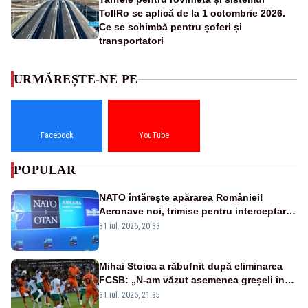
TollRo se aplică de la 1 octombrie 2026.
Ce se schimbă pentru șoferi și
transportatori
URMĂREȘTE-NE PE
Facebook
YouTube
POPULAR
NATO întărește apărarea României!
Aeronave noi, trimise pentru interceptarea
și distrugerea dronelor
31 iul. 2026, 20:33
Mihai Stoica a răbufnit după eliminarea
FCSB: „N-am văzut asemenea greșeli în
190 de meciuri europene”
31 iul. 2026, 21:35