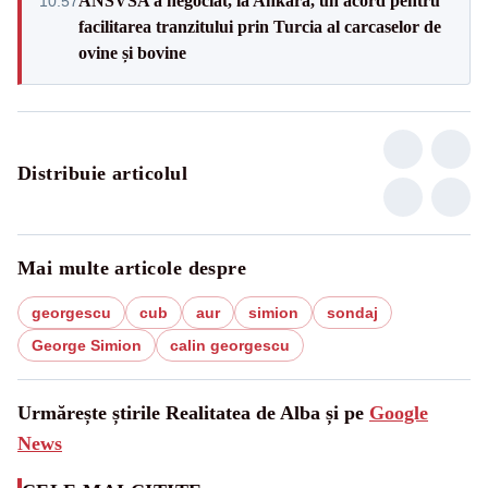
ANSVSA a negociat, la Ankara, un acord pentru
10:57
facilitarea tranzitului prin Turcia al carcaselor de
ovine și bovine
Distribuie articolul
Mai multe articole despre
georgescu
cub
aur
simion
sondaj
George Simion
calin georgescu
Urmărește știrile Realitatea de Alba și pe
Google
News