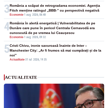
3
România a scăpat de retrogradarea economiei. Agenția
Fitch menține ratingul „BBB-” cu perspectivă negativă
Economie
-
1 aug. 2026, 06:48
4
România în alertă energetică | Vulnerabilitatea de pe
Dunăre care pune în pericol Centrala Cernavodă era
cunoscută de pe vremea lui Ceaușescu
Economie
-
1 aug. 2026, 09:32
5
Cristi Chivu, ironie savuroasă înainte de Inter –
Manchester City: „Ar fi frumos să mai cumpărați și de la
noi”
Actualitate
-
31 iul. 2026, 19:35
ACTUALITATE