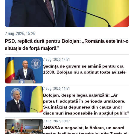
7 aug. 2026, 15:26
PSD, replică dură pentru Bolojan: „România este într-o
situație de forță majoră”
7 aug. 2026, 14:51
Ședința de guvern se amână pentru ora
15:00. Bolojan nu a obținut toate avizele
7 aug. 2026, 11:51
Bolojan, despre legea salarizării: „Ar
putea fi adoptată în perioada următoare.
S-a întârziat depunerea din cauza unor
discursuri iresponsabile în spaţiul public”
7 aug. 2026, 10:57
ANSVSA a negociat, la Ankara, un acord
pentru facilitarea tranzitului prin Turcia al