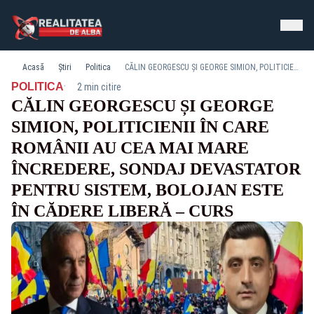
Acasă
Știri
Politica
CĂLIN GEORGESCU ȘI GEORGE SIMION, POLITICIENII ÎN CARE ROMÂNII AU CEA MAI MARE ÎNCREDERE, SONDAJ DEVASTATOR PENTRU SISTEM, BOLOJAN ESTE ÎN CĂDERE LIBERĂ – CURS
·
POLITICA
2 min citire
CĂLIN GEORGESCU ȘI GEORGE
SIMION, POLITICIENII ÎN CARE
ROMÂNII AU CEA MAI MARE
ÎNCREDERE, SONDAJ DEVASTATOR
PENTRU SISTEM, BOLOJAN ESTE
ÎN CĂDERE LIBERĂ – CURS