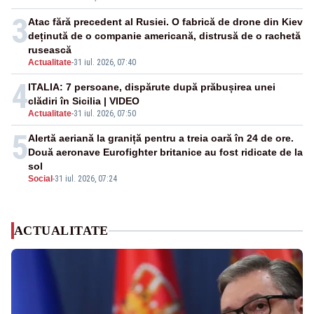
3
Atac fără precedent al Rusiei. O fabrică de drone din Kiev
deținută de o companie americană, distrusă de o rachetă
rusească
Actualitate
-
31 iul. 2026, 07:40
4
ITALIA: 7 persoane, dispărute după prăbușirea unei
clădiri în Sicilia | VIDEO
Actualitate
-
31 iul. 2026, 07:50
5
Alertă aeriană la graniță pentru a treia oară în 24 de ore.
Două aeronave Eurofighter britanice au fost ridicate de la
sol
Social
-
31 iul. 2026, 07:24
ACTUALITATE