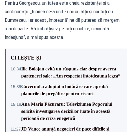
Pentru Georgescu, unitatea este cheia rezistenței și a
continuității. „Iubirea ne-a unit - unii cu alții și noi toți cu
Dumnezeu. Iar acest „împreună” ne dă puterea să mergem
mai departe. Vă îmbrățișez pe toți cu iubire, niciodată
îndeajuns”, a mai spus acesta.
CITEȘTE ȘI
Ilie Bolojan evită un răspuns clar despre averea
16:34
partenerei sale: „Am respectat întotdeauna legea”
Guvernul a adoptat o hotărâre care aprobă
15:39
planurile de pregătire pentru riscuri
Ana Maria Păcuraru: Televiziunea Poporului
15:18
solicită investigarea deciziilor luate în această
perioadă de criză enegetică
JD Vance anunță negocieri de pace dificile și
11:27