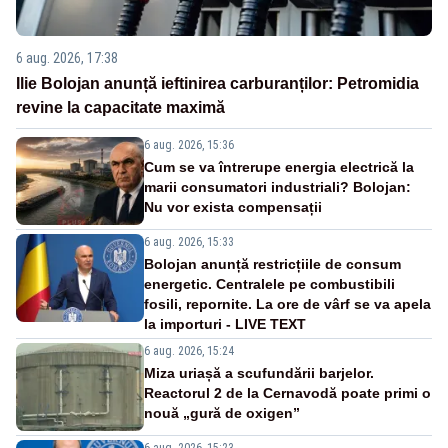
6 aug. 2026, 17:38
Ilie Bolojan anunță ieftinirea carburanților: Petromidia
revine la capacitate maximă
6 aug. 2026, 15:36
Cum se va întrerupe energia electrică la
marii consumatori industriali? Bolojan:
Nu vor exista compensații
6 aug. 2026, 15:33
Bolojan anunță restricțiile de consum
energetic. Centralele pe combustibili
fosili, repornite. La ore de vârf se va apela
la importuri - LIVE TEXT
6 aug. 2026, 15:24
Miza uriașă a scufundării barjelor.
Reactorul 2 de la Cernavodă poate primi o
nouă „gură de oxigen”
6 aug. 2026, 15:23