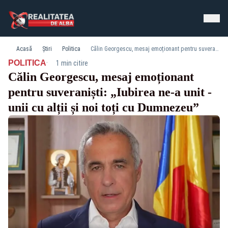
Acasă
Știri
Politica
Călin Georgescu, mesaj emoționant pentru suveraniști: „Iubirea ne-a unit - unii cu alții și noi toți cu Dumnezeu”
·
POLITICA
1 min citire
Călin Georgescu, mesaj emoționant
pentru suveraniști: „Iubirea ne-a unit -
unii cu alții și noi toți cu Dumnezeu”