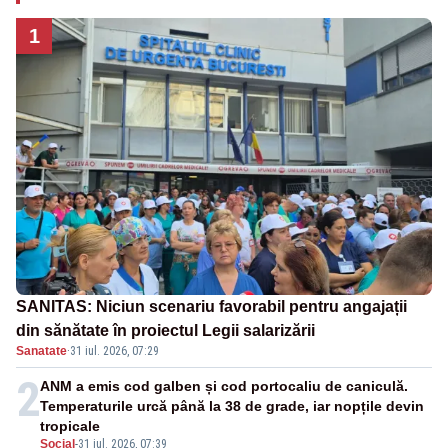
1
SANITAS: Niciun scenariu favorabil pentru angajații
din sănătate în proiectul Legii salarizării
Sanatate
·
31 iul. 2026, 07:29
2
ANM a emis cod galben și cod portocaliu de caniculă.
Temperaturile urcă până la 38 de grade, iar nopțile devin
tropicale
Social
-
31 iul. 2026, 07:39