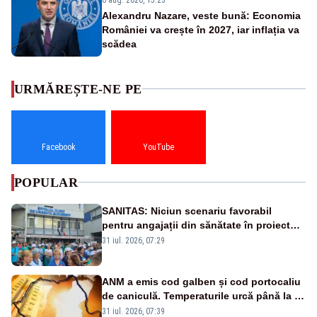
Alexandru Nazare, veste bună: Economia
României va crește în 2027, iar inflația va
scădea
URMĂREȘTE-NE PE
Facebook
YouTube
POPULAR
SANITAS: Niciun scenariu favorabil
pentru angajații din sănătate în proiectul
Legii salarizării
31 iul. 2026, 07:29
ANM a emis cod galben și cod portocaliu
de caniculă. Temperaturile urcă până la 38
de grade, iar nopțile devin tropicale
31 iul. 2026, 07:39