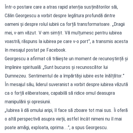
Într-o postare care a atras rapid atenția susținătorilor săi,
Călin Georgescu a vorbit despre legătura profundă dintre
oameni și despre rolul iubirii ca forță transformatoare. „Dragii
mei, v-am văzut. V-am simțit. Vă mulțumesc pentru iubirea
voastră, răspuns la iubirea pe care v-o port”, a transmis acesta
în mesajul postat pe Facebook.
Georgescu a afirmat că trăiește un moment de recunoștință și
împlinire spirituală: „Sunt bucuros și recunoscător lui
Dumnezeu. Sentimentul de a împărtăși iubire este înălțător.”
În mesajul său, liderul suveranist a vorbit despre iubirea văzută
ca o forță eliberatoare, capabilă să ridice omul deasupra
manipulării și opresiunii.
„Iubirea îi dă omului aripi, îl face să zboare tot mai sus. Îi oferă
o altă perspectivă asupra vieții, astfel încât nimeni nu îl mai
poate amăgi, exploata, oprima...”, a spus Georgescu.