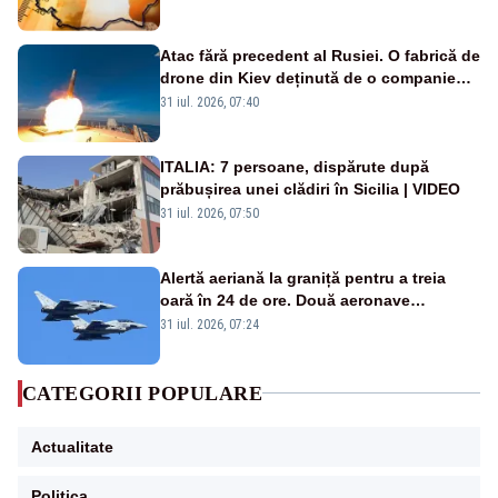
Atac fără precedent al Rusiei. O fabrică de
drone din Kiev deținută de o companie
americană, distrusă de o rachetă
31 iul. 2026, 07:40
rusească
ITALIA: 7 persoane, dispărute după
prăbușirea unei clădiri în Sicilia | VIDEO
31 iul. 2026, 07:50
Alertă aeriană la graniță pentru a treia
oară în 24 de ore. Două aeronave
Eurofighter britanice au fost ridicate de la
31 iul. 2026, 07:24
sol
CATEGORII POPULARE
Actualitate
Politica